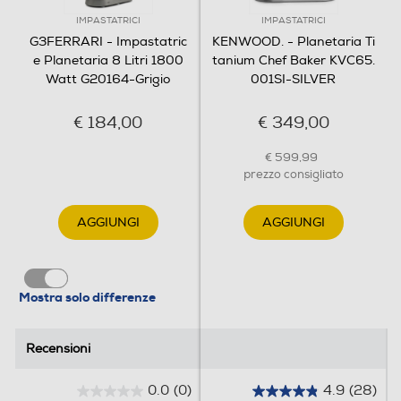
IMPASTATRICI
IMPASTATRICI
405
G3FERRARI - Impastatric
KENWOOD. - Planetaria Ti
e Planetaria 8 Litri 1800
tanium Chef Baker KVC65.
Profondità-mm
Watt G20164-Grigio
001SI-SILVER
268
€ 184,00
€ 349,00
Peso-Kg
€ 599,99
prezzo consigliato
6,3
AGGIUNGI
AGGIUNGI
Informazioni sulla sicurezza del prodotto
Clicca qui
Mostra solo differenze
Recensioni
Recensioni
0.0
(0)
4.9
(28)
0
4