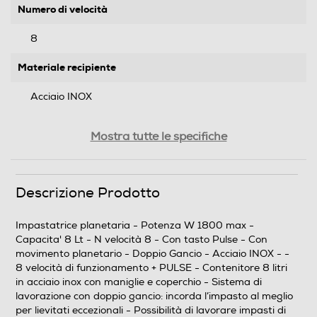
Numero di velocità
8
Materiale recipiente
Acciaio INOX
Vano alloggiacavo
Mostra tutte le specifiche
Numero di ganci
Descrizione Prodotto
2
Impastatrice planetaria - Potenza W 1800 max -
Capacita' 8 Lt - N velocità 8 - Con tasto Pulse - Con
Numero di fruste
movimento planetario - Doppio Gancio - Acciaio INOX - -
8 velocità di funzionamento + PULSE - Contenitore 8 litri
1
in acciaio inox con maniglie e coperchio - Sistema di
lavorazione con doppio gancio: incorda l’impasto al meglio
Altre descrizioni strutturali
per lievitati eccezionali - Possibilità di lavorare impasti di