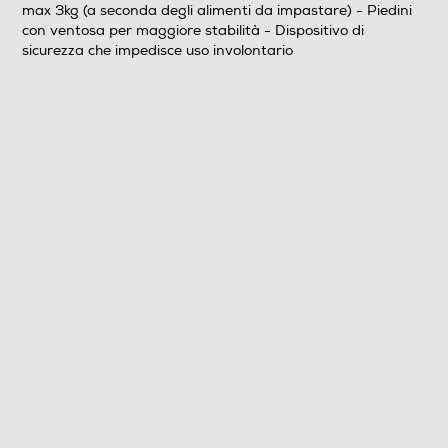
max 3kg (a seconda degli alimenti da impastare) - Piedini
- 8 velocità di funzionamento + PULSE - Contenitore 8
con ventosa per maggiore stabilità - Dispositivo di
litri in acciaio inox con maniglie e coperchio - Sistema di
sicurezza che impedisce uso involontario
lavorazione con doppio gancio: incorda l’impasto al
meglio per lievitati eccezionali - Possibilità di lavorare
impasti di max 3kg (a seconda degli alimenti da
impastare) - Piedini con ventosa per maggiore stabilità
- Dispositivo di sicurezza che impedisce uso involontario
Accessori in dotazione
doppio gancio impastatore e mescolatore in alluminio,
frusta sbattitrice inox, coperchio in plastica trasparente
Funzioni
Tasto Pulse
Movimento planetario