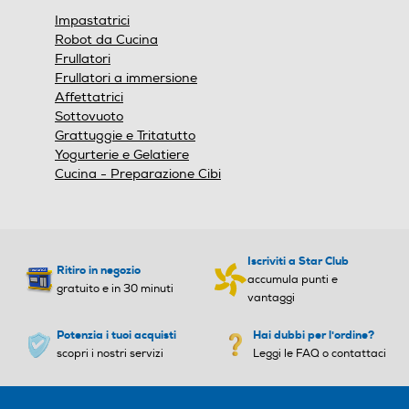
finestra
Impastatrici
modale.
Potenza max-W
Potenza max-W
Robot da Cucina
Frullatori
1200
Frullatori a immersione
Affettatrici
Capacità-l
Capacità-l
Sottovuoto
Grattuggie e Tritatutto
Yogurterie e Gelatiere
5
Cucina - Preparazione Cibi
Numero di velocità
Numero di velocità
6
Iscriviti a Star Club
Ritiro in negozio
Selettore di velocità
Selettore di velocità
accumula punti e
gratuito e in 30 minuti
vantaggi
Manuale
Potenzia i tuoi acquisti
Hai dubbi per l'ordine?
scopri i nostri servizi
Leggi le FAQ o contattaci
Tasto Pulse
Tasto Pulse