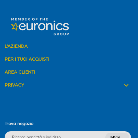
Funzione tritatutto
Funzione tritatutto
Funzione frullatore
Funzione frullatore
L'AZIENDA
PER I TUOI ACQUISTI
Funzione trafilazione
Funzione trafilazione
AREA CLIENTI
PRIVACY
Funzione spremiagrumi
Funzione spremiagrumi
Funzione centrifuga
Funzione centrifuga
Trova negozio
INVIA