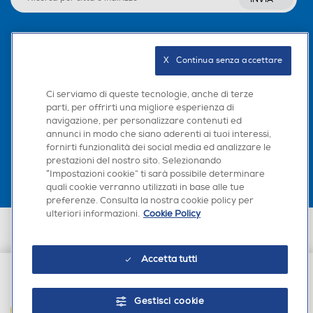
Funzione impastatrice
Funzione impastatrice
Seguici sui social
X   Continua senza accettare
Funzione grattuggia
Funzione grattuggia
Ci serviamo di queste tecnologie, anche di terze
parti, per offrirti una migliore esperienza di
navigazione, per personalizzare contenuti ed
Scarica la nostra app
annunci in modo che siano aderenti ai tuoi interessi,
fornirti funzionalità dei social media ed analizzare le
Funzione tritacarne
Funzione tritacarne
prestazioni del nostro sito. Selezionando
“Impostazioni cookie” ti sarà possibile determinare
quali cookie verranno utilizzati in base alle tue
preferenze. Consulta la nostra cookie policy per
ulteriori informazioni.
Cookie Policy
Funzione macina caffè
Funzione macina caffè
Euronics Italia SpA. Sede legale Via Montefeltro, 6/a 20156 Milano
Partita Iva, Codice Fiscale e iscrizione CCIAA Milano Monza Brianza Lodi
n. 13337170156. Codice intermediario SDI: HHBD9AK. Vendite soggette
Accetta tutti
agli Artt. 45 e ss del Codice del Consumo in tema di Diritti dei
Consumatori.
Funzione macina cereali
Funzione macina cereali
€ 184,00
Gestisci cookie
AGGIUNGI AL CARRELLO