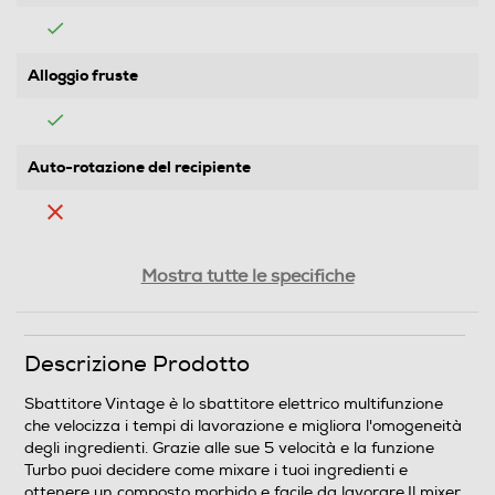
Alloggio fruste
Auto-rotazione del recipiente
Parti lavabili lavastoviglie
Mostra tutte le specifiche
Cordless
Descrizione Prodotto
No
Sbattitore Vintage è lo sbattitore elettrico multifunzione
che velocizza i tempi di lavorazione e migliora l'omogeneità
Funzione turbo
degli ingredienti. Grazie alle sue 5 velocità e la funzione
Turbo puoi decidere come mixare i tuoi ingredienti e
ottenere un composto morbido e facile da lavorare.Il mixer