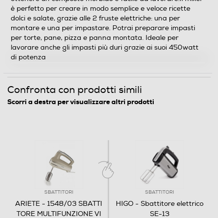
è perfetto per creare in modo semplice e veloce ricette
Selettore di velocità
dolci e salate, grazie alle 2 fruste elettriche: una per
montare e una per impastare. Potrai preparare impasti
Manuale
per torte, pane, pizza e panna montata. Ideale per
lavorare anche gli impasti più duri grazie ai suoi 450watt
Altre funzioni
di potenza
Impasto, Miscelatura
Confronta con prodotti simili
Scorri a destra per visualizzare altri prodotti
Dotazioni - Personalizzazioni
Presenza recipiente
Tipo di sbattitore
Senza supporto
SBATTITORI
SBATTITORI
Avvolgicavo
ARIETE - 1548/03 SBATTI
HIGO - Sbattitore elettrico
TORE MULTIFUNZIONE VI
SE-13