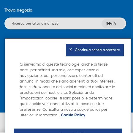
170
196
Trova negozio
Larghezza-mm
Larghezza-mm
INVIA
95
200
Profondità-mm
Profondità-mm
Seguici sui social
X   Continua senza accettare
215
93
Ci serviamo di queste tecnologie, anche di terze
Peso-Kg
Peso-Kg
parti, per offrirti una migliore esperienza di
navigazione, per personalizzare contenuti ed
Scarica la nostra app
annunci in modo che siano aderenti ai tuoi interessi,
1,11
1,03
fornirti funzionalità dei social media ed analizzare le
prestazioni del nostro sito. Selezionando
“Impostazioni cookie” ti sarà possibile determinare
quali cookie verranno utilizzati in base alle tue
preferenze. Consulta la nostra cookie policy per
ulteriori informazioni.
Cookie Policy
Euronics Italia SpA. Sede legale Via Montefeltro, 6/a 20156 Milano
Partita Iva, Codice Fiscale e iscrizione CCIAA Milano Monza Brianza Lodi
n. 13337170156. Codice intermediario SDI: HHBD9AK. Vendite soggette