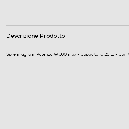
Prestazioni
Potenza max-W
Capacità-l
Descrizione Prodotto
Descrizione
Spremi agrumi Potenza W 100 max - Capacita' 0,25 Lt - Con 
Descrizione marketing
Dotazioni - Personalizzazioni
Doppio cono
Contenitore polpa
Beccuccio salvagoccia
Coperchio di protezione