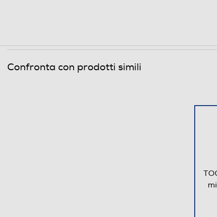
Accessori in dotazione
Informazioni sulla sicurezza del prodotto
Clicca qui
Confronta con prodotti simili
TOG
mi