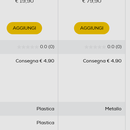
€ 19,90
€ 79,90
AGGIUNGI
AGGIUNGI
0.0
(0)
0.0
(0)
0
0
.
.
Consegna € 4,90
Consegna € 4,90
0
0
s
s
u
u
5
5
s
s
t
t
e
e
Plastica
Metallo
l
l
l
l
Plastica
e
e