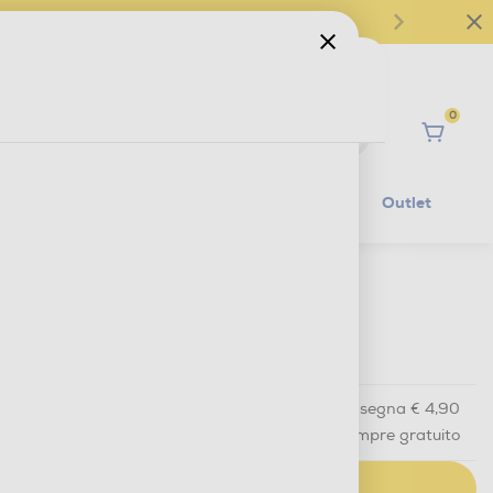
0
Ciao
Mobilità Elettrica
Lifestyle
Outlet
€ 29,90
IVA e contributo RAEE inclusi
Acquisto online
con consegna € 4,90
Ritiro in negozio
in 30 minuti e sempre gratuito
AGGIUNGI AL CARRELLO