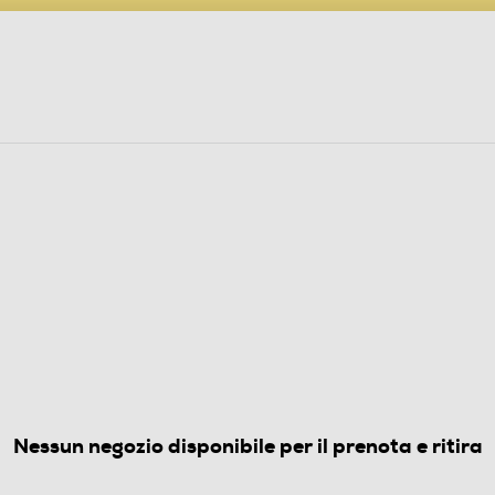
PARTECIPA AL CONCORSO ANNIVERSARIO
ine
 Audio
Elettrodomestici
Foto, Video, Droni
AGRUMI
alvia
4.0
(1)
Nessun negozio disponibile per il prenota e ritira