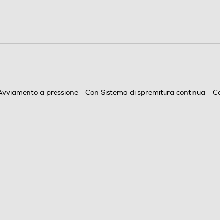
100
0,25
Avviamento a pressione - Con Sistema di spremitura continua - 
Spremiagrumi elettrico con sistema salvagoccia