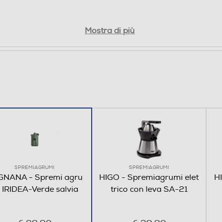
contro la polvere quando non in uso
Mostra di più
SPREMIAGRUMI
SPREMIAGRUMI
NANA - Spremi agru
HIGO - Spremiagrumi elet
H
 IRIDEA-Verde salvia
trico con leva SA-21