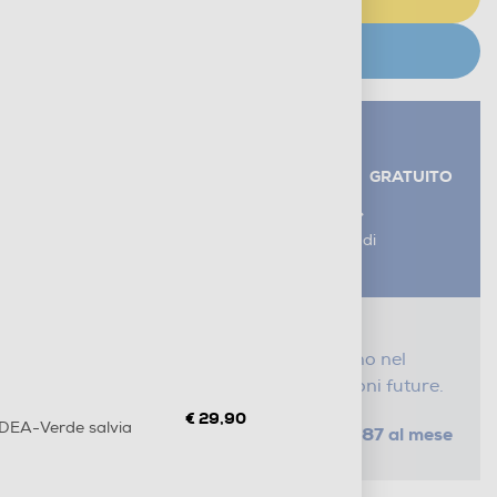
CERCA NEGOZIO
Servizi aggiuntivi alla consegna*
RITIRO USATO RAEE
GRATUITO
AGGIUNGI UN SERVIZIO
*I servizi sono esclusi dal costo di
consegna
Proteggi il tuo acquisto
Con i nostri servizi Serena, ti seguiamo nel
tempo e risparmi sui costi di riparazioni future.
€ 29,90
DEA-Verde salvia
da € 1,87 al mese
SELEZIONA UN PIANO
Metodi di pagamento e finanziamenti