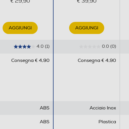
€ 29,90
€ 39,90
AGGIUNGI
AGGIUNGI
4.0
(1)
0.0
(0)
4
0
.
.
Consegna € 4,90
Consegna € 4,90
0
0
s
s
u
u
5
5
s
s
t
t
e
e
ABS
Acciaio Inox
l
l
l
l
ABS
Plastica
e
e