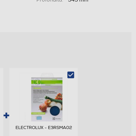
Profondità:
545 mm
ELECTROLUX - E3RSMA02