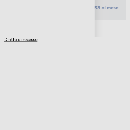
da € 1,53 al mese
SELEZIONA UN PIANO
Metodi di pagamento e finanziamenti
Informazioni sulla consegna
Diritto di recesso