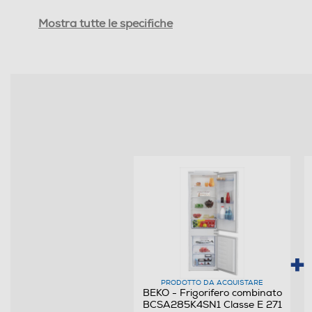
Capacità congelamento 24 h
Mostra tutte le specifiche
Rumorosita' - dBA
Efficienze
Nuova Classe efficienza energetica
Classe emissione rumore
Consumi
Consumo annuo energia-kWh
Scomparto frigorifero
PRODOTTO DA ACQUISTARE
Capacità netta frigorifero - l
BEKO - Frigorifero combinato
BCSA285K4SN1 Classe E 271