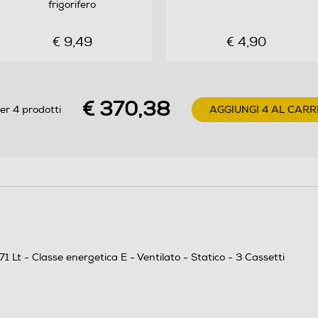
Ventilato
frigorifero
Manuale
€ 9,49
€ 4,90
1
€ 370,38
er 4 prodotti
AGGIUNGI 4 AL CARR
4
Ripiani in Vetro
78
71 Lt - Classe energetica E - Ventilato - Statico - 3 Cassetti
Statico
Manuale