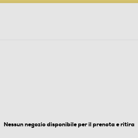
PARTECIPA AL CONCORSO ANNIVERSARIO
ine
 Audio
Elettrodomestici
Foto, Video, Droni
GORIFERI DA INCASSO
1 Classe E 271 lt-Bianco
5.0
(1)
Nessun negozio disponibile per il prenota e ritira