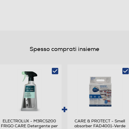
3,6
35
E
Spesso comprati insieme
B
225
193
ELECTROLUX - M3RCS200
CARE & PROTECT - Smell
FRIGO CARE Detergente per
absorber FAD4001-Verde