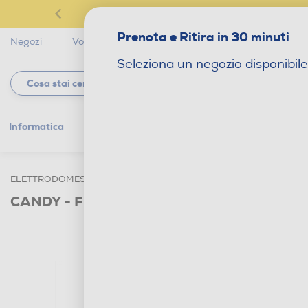
Prenota e Ritira in 30 minuti
Negozi
Volantini
Servizi
Star Club
Magaz
Seleziona un negozio disponibile
Informatica
Gaming
Telefonia
Tv e
ELETTRODOMESTICI
ELETTRODOMESTICI DA INCASSO
FRI
CANDY - Frigorifero combinato CNBQL3518E