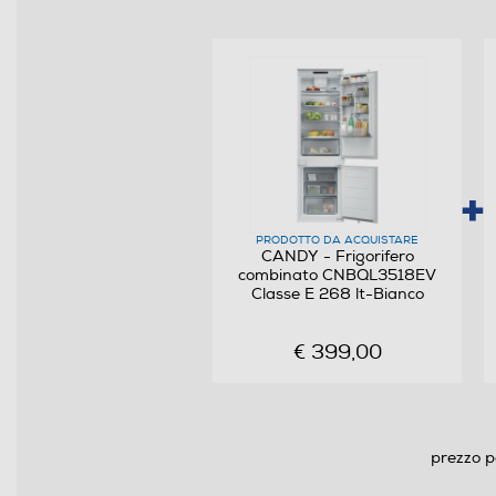
Classe emissione rumore
Consumi
Consumo annuo energia-kWh
Scomparto frigorifero
PRODOTTO DA ACQUISTARE
Capacità netta frigorifero - l
CANDY - Frigorifero
combinato CNBQL3518EV
Raffreddamento frigorifero
Classe E 268 lt-Bianco
Sbrinamento frigorifero
€ 399,00
Raffreddamento rapido
Numero cassetti frigorifero
prezzo p
Numero ripiani