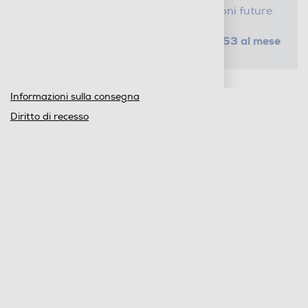
tempo e risparmi sui costi di riparazioni future.
da € 1,53 al mese
SELEZIONA UN PIANO
Metodi di pagamento e finanziamenti
Informazioni sulla consegna
Diritto di recesso