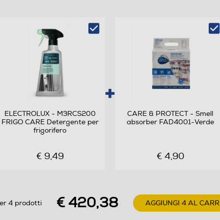
B
220
194
ELECTROLUX - M3RCS200
CARE & PROTECT - Smell
FRIGO CARE Detergente per
absorber FAD4001-Verde
Ventilato
frigorifero
Automatico
€ 9,49
€ 4,90
1
€ 420,38
er 4 prodotti
AGGIUNGI 4 AL CAR
4