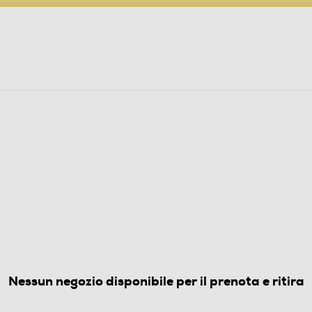
PARTECIPA AL CONCORSO ANNIVERSARIO
ine
 Audio
Elettrodomestici
Foto, Video, Droni
GORIFERI DA INCASSO
V Classe E 268 lt-Bianco
(0)
Nessun negozio disponibile per il prenota e ritira