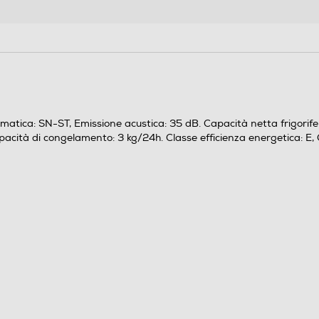
Ripiani in Vetro
74
matica: SN-ST, Emissione acustica: 35 dB. Capacità netta frigorifer
Statico
Capacità di congelamento: 3 kg/24h. Classe efficienza energetica:
Manuale
In alto
4 stelle
3