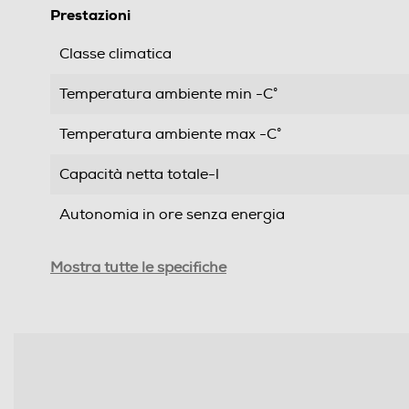
Prestazioni
Classe climatica
Temperatura ambiente min -C°
Temperatura ambiente max -C°
Capacità netta totale-l
Autonomia in ore senza energia
Capacità congelamento 24 h
Mostra tutte le specifiche
Rumorosita' - dBA
Efficienze
Nuova Classe efficienza energetica