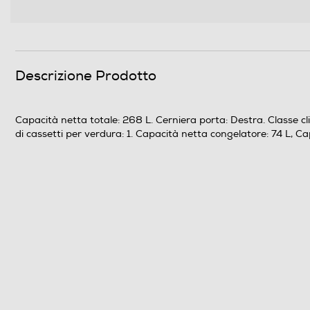
Materiale ripiani frigo
Scomparto congelatore
Descrizione Prodotto
Capacità netta congelatore- l
Capacità netta totale: 268 L. Cerniera porta: Destra. Classe cli
Raffreddamento congelatore
di cassetti per verdura: 1. Capacità netta congelatore: 74 L, 
Sbrinamento congelatore
Congelazione rapida
Posizione vano congelatore
Numero stelle
Numero ripiani congelatore