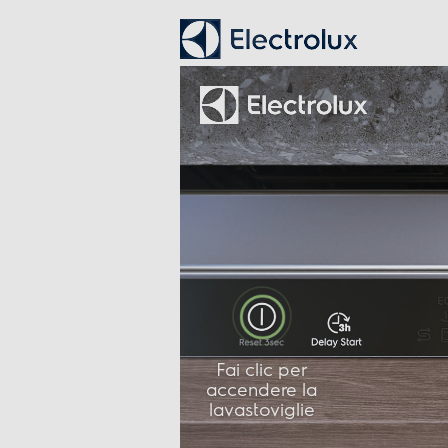
Numero di temperature
Numero programmi
Programma breve
Programma cristalli
Prelavaggio
Programma bio - eco
Programma mezzo carico
Funzioni e Plus
Display
Indicazione fasi lavaggio