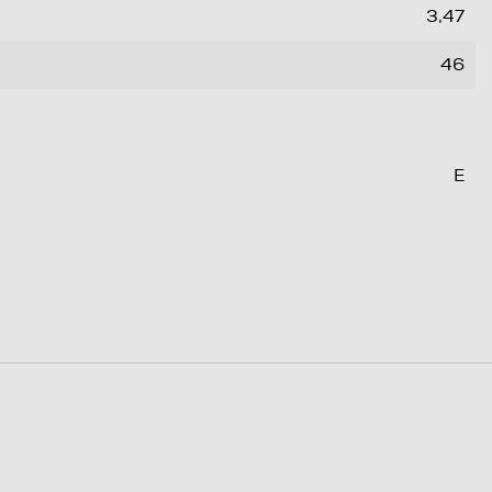
3,47
46
E
C
9,9
cicli)
94