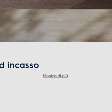
ad incasso
ckSelect
Mostra di più
ti classe