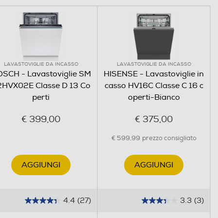
LAVASTOVIGLIE DA INCASSO
LAVASTOVIGLIE DA INCASSO
SCH - Lavastoviglie SM
HISENSE - Lavastoviglie in
HVX02E Classe D 13 Co
casso HV16C Classe C 16 c
perti
operti-Bianco
€ 399,00
€ 375,00
€ 599,99
prezzo consigliato
AGGIUNGI
AGGIUNGI
4.4
(27)
3.3
(3)
4
3
AirDry
.
.