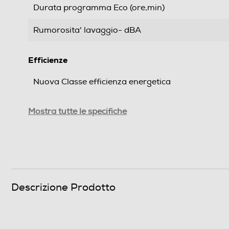
Durata programma Eco (ore,min)
Rumorosita' lavaggio- dBA
Efficienze
Nuova Classe efficienza energetica
Classe emissione rumore
Mostra tutte le specifiche
Consumi
Consumo acqua per ciclo Eco (litri)
Consumo di energia del programma eco (kwh/100 
Descrizione Prodotto
Programmi e Temperature