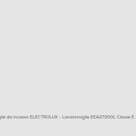
X
glie da incasso ELECTROLUX - Lavastoviglie EEA27200L Classe E 1