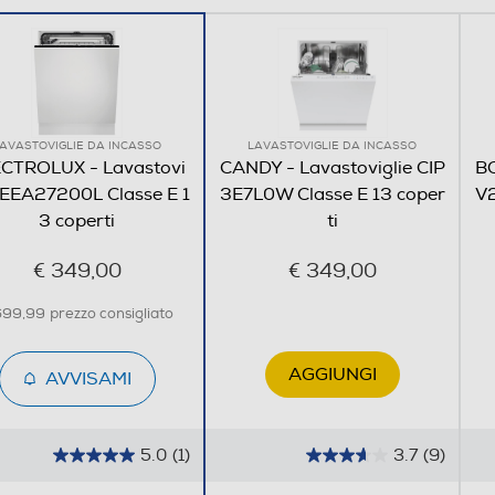
mano, apri la tua
asciugare i piatti
AirDry fa terminare ogni
, offrendo risultati tre volte
Incasso
 L'anta si apre
AVASTOVIGLIE DA INCASSO
LAVASTOVIGLIE DA INCASSO
 asciugatura e l'aria
CTROLUX - Lavastovi
CANDY - Lavastoviglie CIP
BO
sate.
e EEA27200L Classe E 1
3E7L0W Classe E 13 coper
V2
3 coperti
ti
€ 349,00
€ 349,00
699,99
prezzo consigliato
AirDry Technology
AGGIUNGI
AVVISAMI
Totale
5.0
(1)
3.7
(9)
5
3
Tecnologia 
.
.