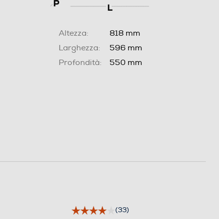
Altezza:
818 mm
Larghezza:
596 mm
Profondità:
550 mm
(33)