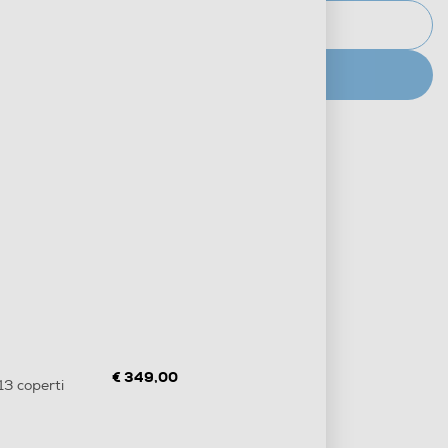
AVVISAMI
CERCA NEGOZIO
Metodi di pagamento e finanziamenti
Informazioni sulla consegna
Diritto di recesso
€ 349,00
3 coperti