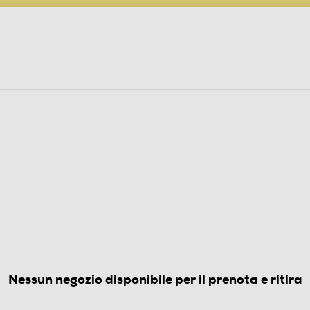
PARTECIPA AL CONCORSO ANNIVERSARIO
ine
 Audio
Elettrodomestici
Foto, Video, Droni
ASTOVIGLIE DA INCASSO
sse E 13 coperti
5.0
(1)
Nessun negozio disponibile per il prenota e ritira