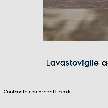
Indicazione tempo residuo
Indicazione fine lavaggio
Tasto partenza ritardata
Riconoscimento grado sporco
Auto-riconoscimento carico
Sensore torbidità acqua
Lavastoviglie 
Filtri autopulenti
EEA27200L Qui
Spia esaurimento sale
AirDry 13 coper
Spia brillantante
Confronta con prodotti simili
energetica E
Sicurezza