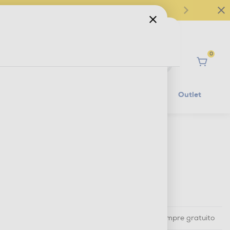
0
Ciao
Mobilità Elettrica
Lifestyle
Outlet
€ 349,80
IVA e contributo RAEE inclusi
Ritiro in negozio
in 30 minuti e sempre gratuito