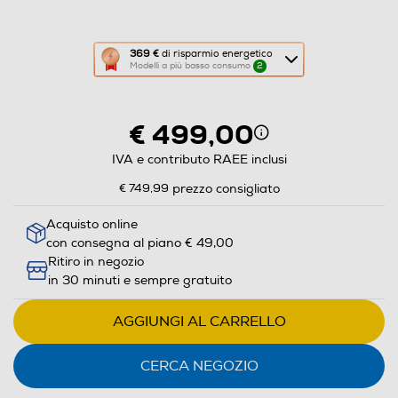
Questa
369 €
di risparmio energetico
Modelli a più basso consumo
2
azione
aprirà
il
€ 499,00
Calcolatore
di
IVA e contributo RAEE inclusi
risparmio
€ 749,99
prezzo consigliato
energetico
di
Acquisto online
con consegna al piano € 49,00
Youreko.
Ritiro in negozio
in 30 minuti e sempre gratuito
AGGIUNGI AL CARRELLO
CERCA NEGOZIO