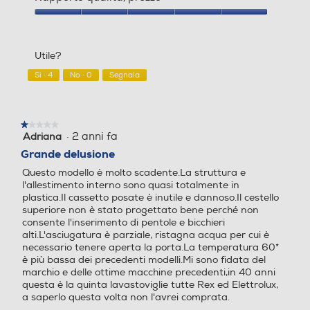
pulizia di ogni angolo togliendo anche i residui più difficili.
prodotto,
4
Utilizza il cursore touchscreen QuickSelect per
SatelliteClean®. Pulizia completa. Senza utilizzo
5
Rapporto
selezionare il tempo di ciclo desiderato. Visualizza
aggiuntivo di acqua. Lava a fondo ogni stoviglia con
su
qualità/prezzo,
i livelli di consumo di energia e acqua per ogni
Numero programmi
Numero programmi
SatelliteClean® - pulisce fino a 3 volte meglio di una
5
5
programma attraverso intuitive barre verdi.
Utile?
su
lavastoviglie standard. Grazie al mulinello satellitare che
5
8
5
continua a cambiare l'angolo del getto d'acqua, anche i
Sì ·
4
No ·
0
Segnala
residui più ostinati vengono puliti a fondo. Salva tempo
Programma breve
e spazio grazie al vassoio MaxiFlex Il vassoio
Programma breve
portaposate MaxiFlex è progettato per ospitare utensili
★★★★★
★★★★★
di diverse forme e dimensioni, permettendoti di lavare
·
2 anni fa
Adriana
1
le tue stoviglie in un'unica soluzione. Comandi Sliding
su
Grande delusione
QuickSelect Le nuove lavastoviglie con cruscotto
5
Programma cristalli
Programma cristalli
Questo modello è molto scadente.La struttura e
stelle.
QuickSelect, ti aiutano a scegliere il ciclo di lavaggio più
l'allestimento interno sono quasi totalmente in
adatto al carico, con un semplice tocco delle dita. Scegli l
plastica.Il cassetto posate è inutile e dannoso.Il cestello
superiore non è stato progettato bene perché non
consente l'inserimento di pentole e bicchieri
Prelavaggio
Prelavaggio
Informazioni sulla sicurezza del prodotto
alti.L'asciugatura è parziale, ristagna acqua per cui è
necessario tenere aperta la porta.La temperatura 60*
Clicca qui
è più bassa dei precedenti modelli.Mi sono fidata del
marchio e delle ottime macchine precedenti,in 40 anni
questa è la quinta lavastoviglie tutte Rex ed Elettrolux,
Programma bio - eco
Programma bio - eco
a saperlo questa volta non l'avrei comprata.