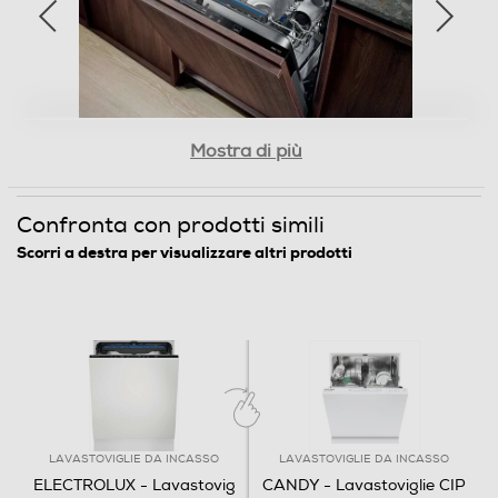
Sensore torbidità acqua
Mostra di più
Filtri autopulenti
Confronta con prodotti simili
Lavastoviglie
Scorri a destra per visualizzare altri prodotti
Spia esaurimento sale
ad incasso
Spia brillantante
EES48405L
QuickSelect
Altre funzioni
LAVASTOVIGLIE DA INCASSO
LAVASTOVIGLIE DA INCASSO
- Partenza ritardata da 1 a 24 ore - Motore Inverter -
ELECTROLUX - Lavastovig
CANDY - Lavastoviglie CIP