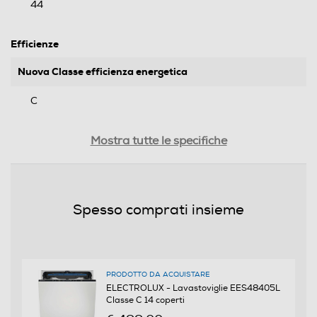
44
Efficienze
Nuova Classe efficienza energetica
C
Classe emissione rumore
Mostra tutte le specifiche
B
Consumi
Spesso comprati insieme
Consumo acqua per ciclo Eco (litri)
10,5
PRODOTTO DA ACQUISTARE
Consumo di energia del programma eco (kwh/100 cicli)
ELECTROLUX - Lavastoviglie EES48405L
Classe C 14 coperti
75