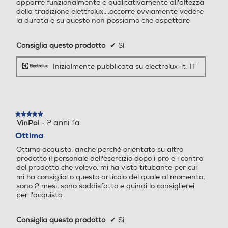
apparre funzionalmente e qualitativamente all'altezza
Altre funzioni
Altre funzioni
della tradizione elettrolux....occorre ovviamente vedere
comparazione
la durata e su questo non possiamo che aspettare
- Partenza ritardata da 1 a
No
24 ore - Motore Inverter -
Consiglia questo prodotto
✔
Sì
Lavastoviglie
AirDry Technology - Beam
ad incasso
on floor a due colori - Mulin
Inizialmente pubblicata su electrolux-it_IT
EES48405L
ello Satellitare con doppia r
QuickSelect
otazione per una pulizia pr
AirDry 14
ofonda - Sensore torbidità
coperti classe
dell’acqua - Sistema di sicu
energetica C
rezza integrato AquaContr
★★★★★
★★★★★
·
2 anni fa
VinPol
5
ol - Gestione allacciamento
su
Ottima
acqua calda (risparmio ene
5
rgia fino al 35%) - AutoOff:
Ottimo acquisto, anche perché orientato su altro
stelle.
funzione di spegnimento au
prodotto il personale dell'esercizio dopo i pro e i contro
del prodotto che volevo, mi ha visto titubante per cui
tomatico - Energy smart: a
mi ha consigliato questo articolo del quale al momento,
utoriduzione dei consumi in
sono 2 mesi, sono soddisfatto e quindi lo consiglierei
base al carico
per l'acquisto.
Wi-Fi
Wi-Fi
Serie
Consiglia questo prodotto
✔
Sì
Serie 600