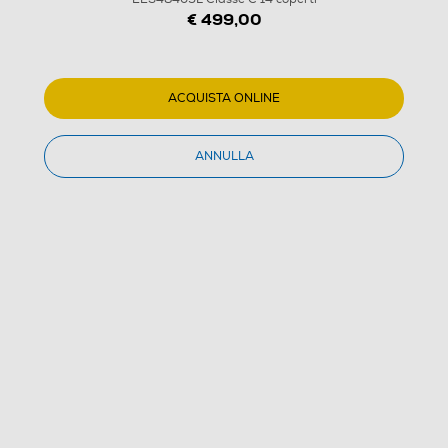
€ 499,00
ACQUISTA ONLINE
ANNULLA
1
/
20
ELECTROLUX - Lavastoviglie EES48405L Classe C 14
coperti
3.9
(31)
Dettagli Prodotto
Confronta