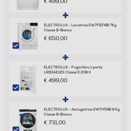
€ 499,00
Programmi e Temperature
ELECTROLUX - Lavatrice EW7FB74BI 7Kg
Numero di temperature
Classe B-Bianco
€ 650,00
4
Numero programmi
8
ELECTROLUX - Frigorifero 1 porta
LRB3AE12S Classe E 208 lt
Programma breve
€ 499,00
Programma cristalli
ELECTROLUX - Asciugatrice EW7H59B 9 Kg
Classe B-Bianco
€ 731,00
Prelavaggio