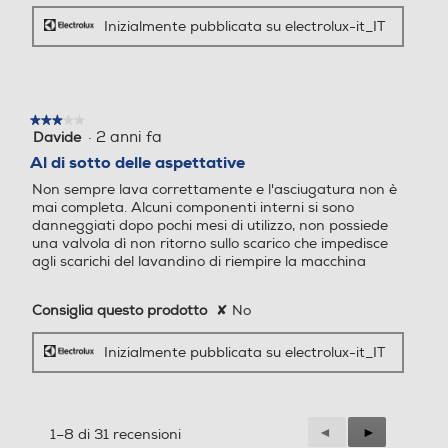
Inizialmente pubblicata su electrolux-it_IT
Classe di
efficienza
C
Auto/Ecodosatore
Auto/Ecodosatore
energetica E20
Numero di
Senza Auto/Ecodosatore
coperti
14
★★★★★
★★★★★
·
2 anni fa
Davide
3
Silenziosità (dBA)
Apertura porta automatic
Apertura porta automatic
su
Al di sotto delle aspettative
44
a
a
5
Non sempre lava correttamente e l'asciugatura non è
stelle.
Installazione
mai completa. Alcuni componenti interni si sono
Con apertura porta autom
Integrata totale
danneggiati dopo pochi mesi di utilizzo, non possiede
atica
una valvola dì non ritorno sullo scarico che impedisce
Mulinello
agli scarichi del lavandino di riempire la macchina
satellitare
Mulinello satellitare
Tabs
Tabs
Portaposate
Consiglia questo prodotto
✘
No
Cassetto
Inizialmente pubblicata su electrolux-it_IT
Apertura porta
Acqua stop
Acqua stop
automatica
true
Indicatore
luminoso di
Precedente
◄
Successiva
►
1–8 di 31 recensioni
Rosso e Verde
funzionamento