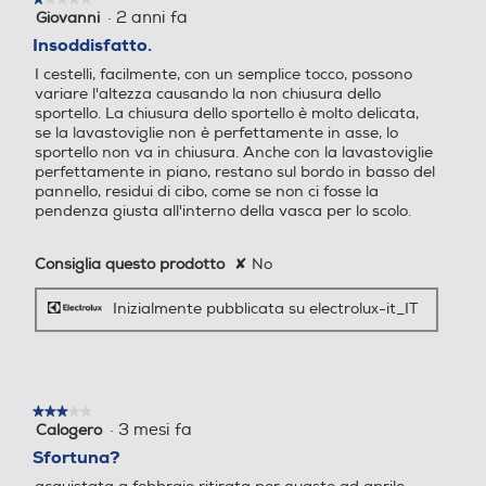
·
2 anni fa
Giovanni
1
su
Insoddisfatto.
5
Indicazione tempo residuo
Indicazione tempo residuo
I cestelli, facilmente, con un semplice tocco, possono
stelle.
variare l'altezza causando la non chiusura dello
sportello. La chiusura dello sportello è molto delicata,
se la lavastoviglie non è perfettamente in asse, lo
sportello non va in chiusura. Anche con la lavastoviglie
Indicazione fine lavaggio
Indicazione fine lavaggio
perfettamente in piano, restano sul bordo in basso del
pannello, residui di cibo, come se non ci fosse la
Indicazione fine lavaggio
Indicazione fine lavaggio
pendenza giusta all'interno della vasca per lo scolo.
Tasto partenza ritardata
Tasto partenza ritardata
Consiglia questo prodotto
✘
No
Inizialmente pubblicata su electrolux-it_IT
Riconoscimento grado spo
Riconoscimento grado spo
rco
rco
★★★★★
★★★★★
·
3 mesi fa
Calogero
3
su
Sfortuna?
Saprai sempre
5
Auto-riconoscimento caric
Auto-riconoscimento caric