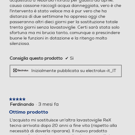
acquistata a febbraio ritirata per guasto ad aprile,
stelle.
o
o
causa cassone raccogli acqua danneggiata, vero è che
quando la
l'intervento è stato veloce ma è pur vero che ha
distanza di due settimane ho appreso oggi che
lavastoviglie ha
passeranno altri dieci giorni per la sostituzione totale
trenta giorni senza lavastoviglie. Certi sarà stata solo
Sensore torbidità acqua
Sensore torbidità acqua
sfortuna ma mi brucia tanto, comunque a prescindere
finito il suo lavoro
buone le funzioni in dotazione e la ritengo molto
silenziosa.
con Beam on Floor
Filtri autopulenti
Filtri autopulenti
Consiglia questo prodotto
✔
Sì
Il sistema luminoso Beam on Floor mantiene
il silenzio in cucina. Al posto di un segnale
Inizialmente pubblicata su electrolux-it_IT
acustico difficilmente udibile, la nostra
lavastoviglie ti indica chiaramente il suo
Spia esaurimento sale
Spia esaurimento sale
stato proiettando un puntino sul pavimento.
Rosso quando è in fase di funzionamento,
Esaurimento sale
verde quando il ciclo è concluso.
★★★★★
★★★★★
·
3 mesi fa
Ferdinando
5
su
Ottimo prodotto
Spia brillantante
Spia brillantante
5
L'acquisto mi sostituisce un'altra lavastoviglie ReX
stelle.
tecna arrivata dopo 20 anni a fine vita (rispetto alla
Tavola di
necessità di doverla riparare). Il nuovo prodotto