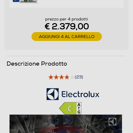
Programma bio - eco
prezzo per 4 prodotti
€ 2.379,00
AGGIUNGI 4 AL CARRELLO
Programmi speciali
- 2 h 40 min - 1h - 1 h 30 min - AutoSense -Eco -
Machine Care - Quick - Pre-Risciacquo
Descrizione Prodotto
Programma mezzo carico
(23)
Funzioni e Plus
Display