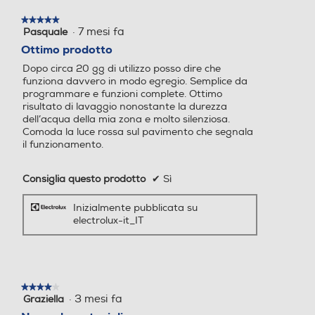
★★★★★
★★★★★
·
7 mesi fa
Pasquale
5
su
Ottimo prodotto
Filtri autopulenti
Filtri autopulenti
5
Dopo circa 20 gg di utilizzo posso dire che
stelle.
funziona davvero in modo egregio. Semplice da
programmare e funzioni complete. Ottimo
risultato di lavaggio nonostante la durezza
Spia esaurimento sale
Spia esaurimento sale
dell’acqua della mia zona e molto silenziosa.
Comoda la luce rossa sul pavimento che segnala
il funzionamento.
Esaurimento sale
Consiglia questo prodotto
✔
Sì
Spia brillantante
Spia brillantante
Inizialmente pubblicata su
electrolux-it_IT
Altre funzioni
Altre funzioni
- Mezzo carico automatico
No
★★★★★
★★★★★
·
3 mesi fa
Graziella
4
Tabs
Tabs
su