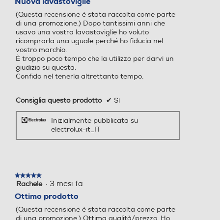
Nuova lavastoviglie
5
(Questa recensione è stata raccolta come parte
stelle.
di una promozione.) Dopo tantissimi anni che
usavo una vostra lavastoviglie ho voluto
Acqua stop
Acqua stop
ricomprarla una uguale perché ho fiducia nel
vostro marchio.
È troppo poco tempo che la utilizzo per darvi un
giudizio su questa.
Confido nel tenerla altrettanto tempo.
Tipo d'installazione
Tipo d'installazione
Consiglia questo prodotto
✔
Sì
Incasso
Incasso
Inizialmente pubblicata su
Terzo cestello
Terzo cestello
electrolux-it_IT
Porta posate
Porta posate
★★★★★
★★★★★
·
3 mesi fa
Rachele
5
su
Ottimo prodotto
5
(Questa recensione è stata raccolta come parte
stelle.
Cestello superiore regolabil
Cestello superiore regolabil
di una promozione.) Ottima qualità/prezzo. Ho