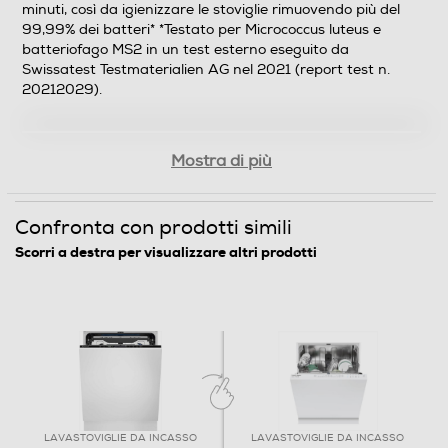
Indicazione fine lavaggio
minuti, così da igienizzare le stoviglie rimuovendo più del
99,99% dei batteri* *Testato per Micrococcus luteus e
Indicazione fine lavaggio
batteriofago MS2 in un test esterno eseguito da
Swissatest Testmaterialien AG nel 2021 (report test n.
Tasto partenza ritardata
20212029).
Mostra di più
Riconoscimento grado sporco
Confronta con prodotti simili
Auto-riconoscimento carico
Scorri a destra per visualizzare altri prodotti
Sensore torbidità acqua
Filtri autopulenti
LAVASTOVIGLIE DA INCASSO
LAVASTOVIGLIE DA INCASSO