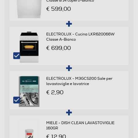
Classe B 14 coperti-Bianco
64
€ 599,00
Programmi e Temperature
ELECTROLUX - Cucina LKR620066W
Numero di temperature
Classe A-Bianco
€ 699,00
4
Numero programmi
8
ELECTROLUX - M3GCS200 Sale per
lavastoviglie e lavatrice
Programma breve
€ 2,90
Programma cristalli
MIELE - DISH CLEAN LAVASTOVIGLIE
160GR
€ 12,90
Prelavaggio