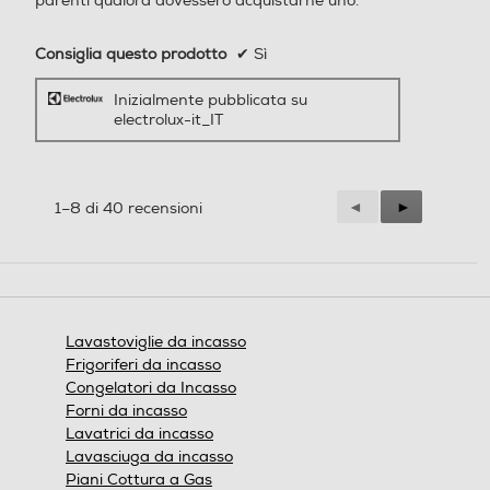
parenti qualora dovessero acquistarne uno.
a AirDry: apertura automa
tica della porta a fine ciclo
Consiglia questo prodotto
✔
Sì
- Terzo Cesto: supporto per
coltelli, Vassoio portaposate
Inizialmente pubblicata su
MaxiFlex, con divisori rimovi
electrolux-it_IT
bili - Beam on floor: indicat
ore luminoso di fine progra
mma a due colori
Precedente
◄
Successiva
►
1–8 di 40 recensioni
Pannellabile
Pannellabile
Reviews
Reviews
Integrazione
Integrazione
Lavastoviglie da incasso
Frigoriferi da incasso
Totale
Totale
Congelatori da Incasso
Forni da incasso
Altezza-mm
Altezza-mm
Lavatrici da incasso
Lavasciuga da incasso
818
898
Piani Cottura a Gas