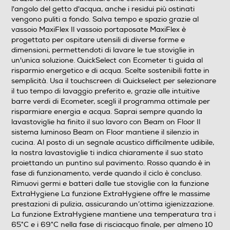
l'angolo del getto d'acqua, anche i residui più ostinati
Wi-Fi
vengono puliti a fondo. Salva tempo e spazio grazie al
vassoio MaxiFlex Il vassoio portaposate MaxiFlex è
progettato per ospitare utensili di diverse forme e
dimensioni, permettendoti di lavare le tue stoviglie in
un'unica soluzione. QuickSelect con Ecometer ti guida al
Indicazione fasi lavaggio
risparmio energetico e di acqua. Scelte sostenibili fatte in
semplicità. Usa il touchscreen di Quickselect per selezionare
il tuo tempo di lavaggio preferito e, grazie alle intuitive
barre verdi di Ecometer, scegli il programma ottimale per
Auto/Ecodosatore
risparmiare energia e acqua. Saprai sempre quando la
lavastoviglie ha finito il suo lavoro con Beam on Floor Il
Senza Auto/Ecodosatore
sistema luminoso Beam on Floor mantiene il silenzio in
cucina. Al posto di un segnale acustico difficilmente udibile,
Apertura porta automatica
la nostra lavastoviglie ti indica chiaramente il suo stato
proiettando un puntino sul pavimento. Rosso quando è in
Con apertura porta automatica
fase di funzionamento, verde quando il ciclo è concluso.
Rimuovi germi e batteri dalle tue stoviglie con la funzione
Indicazione tempo residuo
ExtraHygiene La funzione ExtraHygiene offre le massime
prestazioni di pulizia, assicurando un’ottima igienizzazione.
La funzione ExtraHygiene mantiene una temperatura tra i
65°C e i 69°C nella fase di risciacquo finale, per almeno 10