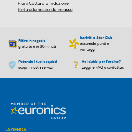
Piani Cottura a Induzione
Larghezza-mm
Larghezza-mm
Elettrodomestici da incasso
596
598
Profondità-mm
Profondità-mm
Iscriviti a Star Club
Ritiro in negozio
accumula punti e
gratuito e in 30 minuti
560
550
vantaggi
Peso-Kg
Peso-Kg
Potenzia i tuoi acquisti
Hai dubbi per l'ordine?
scopri i nostri servizi
Leggi le FAQ o contattaci
37,28
30,6
Altezza incasso-mm
Altezza incasso-mm
820
818
Larghezza incasso-mm
Larghezza incasso-mm
600
600
L'AZIENDA