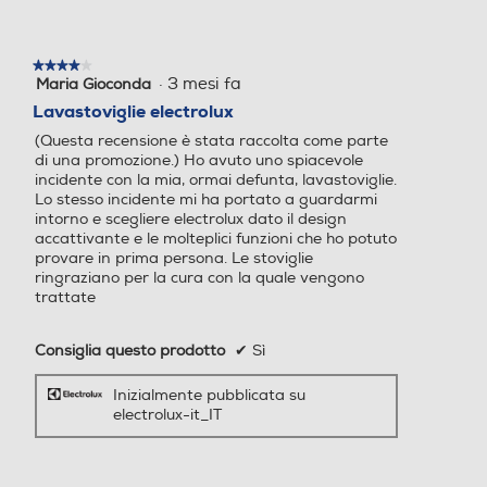
Indicazione fine lavaggio
Indicazione fine lavaggio
★★★★★
★★★★★
·
3 mesi fa
Maria Gioconda
4
Indicazione fine lavaggio
Indicazione fine lavaggio
su
Lavastoviglie electrolux
5
Tasto partenza ritardata
Tasto partenza ritardata
(Questa recensione è stata raccolta come parte
stelle.
di una promozione.) Ho avuto uno spiacevole
incidente con la mia, ormai defunta, lavastoviglie.
Lo stesso incidente mi ha portato a guardarmi
intorno e scegliere electrolux dato il design
Riconoscimento grado spo
Riconoscimento grado spo
accattivante e le molteplici funzioni che ho potuto
rco
rco
provare in prima persona. Le stoviglie
ringraziano per la cura con la quale vengono
trattate
Consiglia questo prodotto
✔
Sì
Auto-riconoscimento caric
Auto-riconoscimento caric
o
o
Inizialmente pubblicata su
electrolux-it_IT
Sensore torbidità acqua
Sensore torbidità acqua