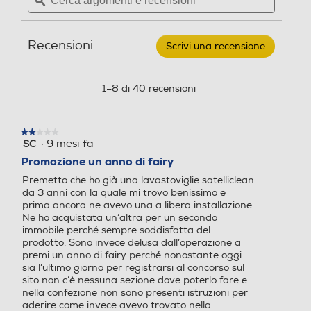
argomenti
ϙ
argoment
-
Altezza-mm
Lavastoviglie
Classe asciugatura
Classe asciugatura
e
e
EES68525L
recensioni
recensio
Classe
818
Recensioni
B
Scrivi una recensione
.
14
Questa
Larghezza-mm
coperti-
azione
Consumo acqua per ciclo E
Consumo acqua per ciclo E
Bianco
aprirà
1–8 di 40 recensioni
co (litri)
co (litri)
596
una
finestra
Profondità-mm
9,9
10,9
modale.
★★★★★
★★★★★
·
9 mesi fa
SC
2
560
Consumo di energia del pr
Consumo di energia del pr
su
Promozione un anno di fairy
ogramma eco (kwh/100 ci
ogramma eco (kwh/100 ci
5
Peso-Kg
Premetto che ho già una lavastoviglie satelliclean
cli)
cli)
stelle.
da 3 anni con la quale mi trovo benissimo e
prima ancora ne avevo una a libera installazione.
37,28
64
93
Ne ho acquistata un’altra per un secondo
immobile perché sempre soddisfatta del
Altezza incasso-mm
prodotto. Sono invece delusa dall’operazione a
Consumo acqua in litri
Consumo acqua in litri
premi un anno di fairy perché nonostante oggi
820
sia l’ultimo giorno per registrarsi al concorso sul
10,9
sito non c’è nessuna sezione dove poterlo fare e
Larghezza incasso-mm
nella confezione non sono presenti istruzioni per
aderire come invece avevo trovato nella
Numero di temperature
Numero di temperature