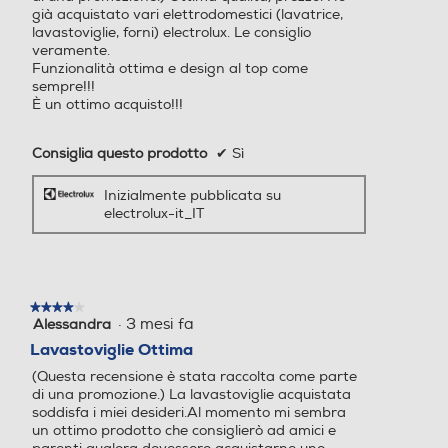
e
e
già acquistato vari elettrodomestici (lavatrice,
lavastoviglie, forni) electrolux. Le consiglio
veramente.
Funzionalità ottima e design al top come
sempre!!!
Altre descrizioni strutturali
Altre descrizioni strutturali
È un ottimo acquisto!!!
- Mulinello Satellitare con d
Consiglia questo prodotto
✔
Sì
oppia rotazione per una pul
izia profonda - Sensore tor
Inizialmente pubblicata su
electrolux-it_IT
bidità dell’acqua - Sistema
di sicurezza integrato Aqua
Control - Gestione allaccia
mento acqua calda (rispar
mio energia fino al 35%) -
★★★★★
★★★★★
AutoOff: funzione di spegni
·
3 mesi fa
Alessandra
4
mento automatico - Energ
su
Lavastoviglie Ottima
y smart: autoriduzione dei c
5
(Questa recensione è stata raccolta come parte
stelle.
onsumi in base al carico - C
di una promozione.) La lavastoviglie acquistata
erniere autobilancianti slidi
soddisfa i miei desideri.Al momento mi sembra
ng con sistema PerfectFit
un ottimo prodotto che consiglierò ad amici e
per ante lunghe - Tecnologi