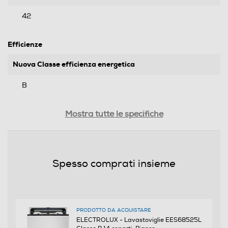
42
Efficienze
Nuova Classe efficienza energetica
B
Classe emissione rumore
Mostra tutte le specifiche
B
Consumi
Spesso comprati insieme
Consumo acqua per ciclo Eco (litri)
9,9
PRODOTTO DA ACQUISTARE
Consumo di energia del programma eco (kwh/100 cicli)
ELECTROLUX - Lavastoviglie EES68525L