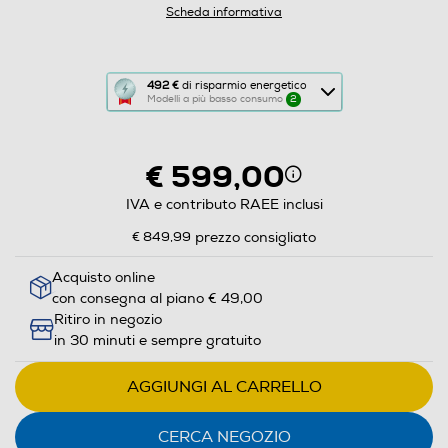
Scheda informativa
Questa
492 €
di risparmio energetico
Modelli a più basso consumo
2
azione
aprirà
il
€ 599,00
Calcolatore
di
IVA e contributo RAEE inclusi
risparmio
€ 849,99
prezzo consigliato
energetico
di
Acquisto online
con consegna al piano € 49,00
Youreko.
Ritiro in negozio
in 30 minuti e sempre gratuito
AGGIUNGI AL CARRELLO
CERCA NEGOZIO