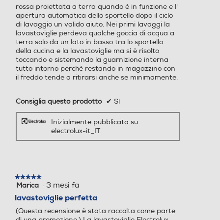
rossa proiettata a terra quando è in funzione e l'
e spazio grazie al vassoio MaxiFlex Il vassoio
apertura automatica dello sportello dopo il ciclo
portaposate MaxiFlex è progettato per ospitare utensili
di lavaggio un valido aiuto. Nei primi lavaggi la
di diverse forme e dimensioni, permettendoti di lavare
lavastoviglie perdeva qualche goccia di acqua a
le tue stoviglie in un'unica soluzione. QuickSelect con
Programmi speciali
Programmi speciali
terra solo da un lato in basso tra lo sportello
Ecometer ti guida al risparmio energetico e di acqua.
della cucina e la lavastoviglie ma si è risolto
Scelte sostenibili fatte in semplicità. Usa il touchscreen
toccando e sistemando la guarnizione interna
- 2 h 40 min - 1h - 1 h 30 m
Eco 45 °C, Intensive 75°C, P
tutto intorno perché restando in magazzino con
di Quickselect per selezionare il tuo tempo di lavaggio p
in - AutoSense - Eco - Mac
relavaggio, Rapido, Univers
il freddo tende a ritirarsi anche se minimamente.
hine Care - Quick - Pre-Ris
al 60°C
Informazioni sulla sicurezza del prodotto
ciacquo
Consiglia questo prodotto
✔
Sì
Clicca qui
Inizialmente pubblicata su
Programma mezzo carico
Programma mezzo carico
electrolux-it_IT
Display
Display
★★★★★
★★★★★
·
3 mesi fa
Marica
5
su
lavastoviglie perfetta
5
(Questa recensione è stata raccolta come parte
stelle.
Wi-Fi
Wi-Fi
di una promozione.) La lavastoviglie Electrolux