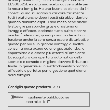
EES68525L è stata una scelta davvero utile per
la nostra famiglia. Ha una buona capienza da 14
coperti, quindi riusciamo a caricare facilmente
tutti i piatti anche dopo i pasti più abbondanti o
Indicazione fasi lavaggio
Indicazione fasi lavaggio
quando abbiamo ospiti. Lava molto bene anche
le stoviglie più sporche grazie al sistema di
lavaggio efficace, lasciando tutto pulito e senza
residui. È silenziosa, quindi possiamo tenerla in
funzione anche la sera senza essere disturbati, e
Auto/Ecodosatore
Auto/Ecodosatore
questo per noi è un grande vantaggio. Inoltre
consuma poca acqua ed energia, aiutandoci a
risparmiare e a essere più attenti all’ambiente.
Senza Auto/Ecodosatore
Senza Auto/Ecodosatore
L’asciugatura con apertura automatica dello
sportello è comoda e migliora davvero il risultato
Apertura porta automatic
Apertura porta automatic
finale. In generale è un elettrodomestico pratico,
a
a
affidabile e perfetto per la gestione quotidiana
della famiglia.
Con apertura porta autom
Con apertura porta autom
atica
atica
Consiglia questo prodotto
✔
Sì
Indicazione tempo residuo
Indicazione tempo residuo
Inizialmente pubblicata su
electrolux-it_IT