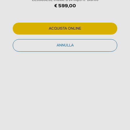
€ 599,00
ACQUISTA ONLINE
ANNULLA
1
/
18
ELECTROLUX - Lavastoviglie EES68525L Classe B 14
coperti-Bianco
4.5
(40)
Dettagli Prodotto
Confronta