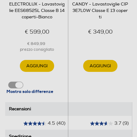
ELECTROLUX - Lavastovig
CANDY - Lavastoviglie CIP
lie EES68525L Classe B 14
3E7L0W Classe E 13 coper
Spia esaurimento sale
coperti-Bianco
ti
€ 599,00
€ 349,00
Spia brillantante
€ 849,99
prezzo consigliato
AGGIUNGI
AGGIUNGI
Altre funzioni
- Mezzo carico automatico
Mostra solo differenze
Sicurezza
Acqua stop
Recensioni
Recensioni
4.5
(40)
3.7
(9)
4
3
.
.
Spedizione
Spedizione