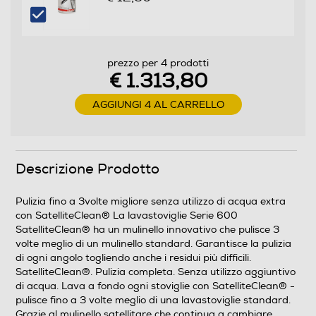
Programma bio - eco
prezzo per 4 prodotti
€ 1.313,80
AGGIUNGI 4 AL CARRELLO
Programmi speciali
- 2 h 40 min - 1h - 1 h 30 min - AutoSense - Eco -
Machine Care - Quick - Pre-Risciacquo
Descrizione Prodotto
Programma mezzo carico
Pulizia fino a 3volte migliore senza utilizzo di acqua extra
con SatelliteClean® La lavastoviglie Serie 600
SatelliteClean® ha un mulinello innovativo che pulisce 3
volte meglio di un mulinello standard. Garantisce la pulizia
Funzioni e Plus
di ogni angolo togliendo anche i residui più difficili.
SatelliteClean®. Pulizia completa. Senza utilizzo aggiuntivo
Display
di acqua. Lava a fondo ogni stoviglie con SatelliteClean® -
pulisce fino a 3 volte meglio di una lavastoviglie standard.
Grazie al mulinello satellitare che continua a cambiare