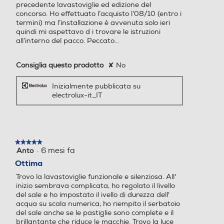
precedente lavastoviglie ed edizione del
600
concorso. Ho effettuato l’acquisto l’08/10 (entro i
4
termini) ma l’installazione è avvenuta solo ieri
Profondità incasso-mm
quindi mi aspettavo d i trovare le istruzioni
all’interno del pacco. Peccato…
Numero programmi
Numero programmi
560
8
5
Consiglia questo prodotto
✘
No
Descrizione
Inizialmente pubblicata su
Programma breve
Programma breve
Descrizione marketing
electrolux-it_IT
Pulizia fino a 3volte migliore senza utilizzo di acqua
extra con SatelliteClean® La lavastoviglie Serie 600
Programma cristalli
Programma cristalli
SatelliteClean® ha un mulinello innovativo che pulisce 3
★★★★★
★★★★★
volte meglio di un mulinello standard. Garantisce la
·
6 mesi fa
Anto
5
pulizia di ogni angolo togliendo anche i residui più difficili.
su
Ottima
SatelliteClean®. Pulizia completa. Senza utilizzo
5
Prelavaggio
Prelavaggio
Trovo la lavastoviglie funzionale e silenziosa. All'
stelle.
aggiuntivo di acqua. Lava a fondo ogni stoviglie con
inizio sembrava complicata, ho regolato il livello
SatelliteClean® - pulisce fino a 3 volte meglio di una
del sale e ho impostato il ivello di durezza dell'
lavastoviglie standard. Grazie al mulinello satellitare che
acqua su scala numerica, ho riempito il serbatoio
continua a cambiare l'angolo del getto d'acqua, anche i
del sale anche se le pastiglie sono complete e il
residui più ostinati vengono puliti a fondo. Salva tempo
Programma bio - eco
Programma bio - eco
brillantante che riduce le macchie. Trovo la luce