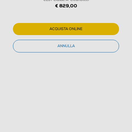
€ 829,00
ACQUISTA ONLINE
1
/
5
ANNULLA
MIELE - Lavastoviglie G 5611 SC CLST Classe A-
CleanSteel
(0)
Dettagli Prodotto
Confronta