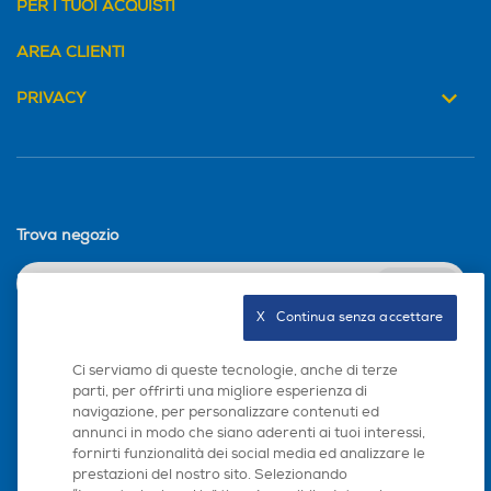
598
PER I TUOI ACQUISTI
Programma bio - eco
Programma bio - eco
Profondità-mm
AREA CLIENTI
600
PRIVACY
Programmi speciali
Programmi speciali
Peso-Kg
Delicato, Eco, Igiene, Intensi
Delicato, Eco, Igiene, Intensi
54,5
ve 75°C, Rapido
ve 75°C, Rapido
Altezza incasso-mm
Trova negozio
Programma mezzo carico
Programma mezzo carico
845
INVIA
Larghezza incasso-mm
X   Continua senza accettare
Display
Display
600
Seguici sui social
Ci serviamo di queste tecnologie, anche di terze
parti, per offrirti una migliore esperienza di
Profondità incasso-mm
navigazione, per personalizzare contenuti ed
annunci in modo che siano aderenti ai tuoi interessi,
Wi-Fi
Wi-Fi
600
fornirti funzionalità dei social media ed analizzare le
prestazioni del nostro sito. Selezionando
Scarica la nostra app