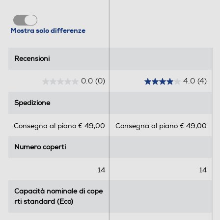
Indicazione fine lavaggio
Mostra solo differenze
Indicazione fine lavaggio
Recensioni
Recensioni
Tasto partenza ritardata
0.0
(0)
4.0
(4)
0
4
.
.
Spedizione
Spedizione
0
0
Riconoscimento grado sporco
s
s
Consegna al piano € 49,00
Consegna al piano € 49,00
u
u
5
5
Numero coperti
Numero coperti
s
s
Auto-riconoscimento carico
t
t
e
e
14
14
l
l
l
l
Capacità nominale di cope
Capacità nominale di cope
Tabs
e
e
rti standard (Eco)
rti standard (Eco)
.
.