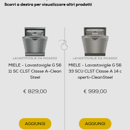
Display
Scorri a destra per visualizzare altri prodotti
Wi-Fi
Indicazione fasi lavaggio
LAVASTOVIGLIE DA INCASSO
LAVASTOVIGLIE DA INCASSO
MIELE - Lavastoviglie G 56
MIELE - Lavastoviglie G 56
11 SC CLST Classe A-Clean
33 SCU CLST Classe A 14 c
Auto/Ecodosatore
Steel
operti-CleanSteel
Senza Auto/Ecodosatore
€ 829,00
€ 999,00
Apertura porta automatica
Con apertura porta automatica
Indicazione tempo residuo
AGGIUNGI
AGGIUNGI