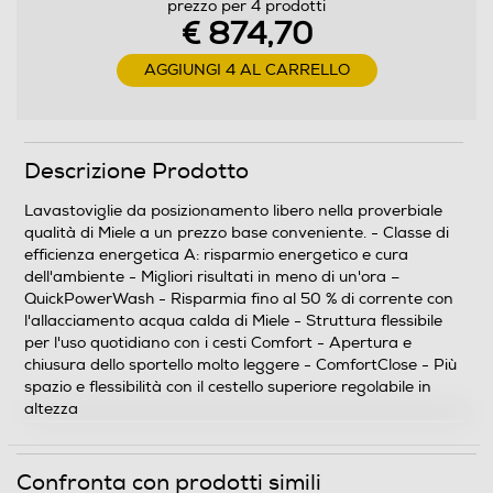
prezzo per 4 prodotti
€ 874,70
AGGIUNGI 4 AL CARRELLO
Prelavaggio
Descrizione Prodotto
Programma bio - eco
Lavastoviglie da posizionamento libero nella proverbiale
qualità di Miele a un prezzo base conveniente. - Classe di
efficienza energetica A: risparmio energetico e cura
Programmi speciali
dell'ambiente - Migliori risultati in meno di un'ora –
QuickPowerWash - Risparmia fino al 50 % di corrente con
Delicato, Eco, Igiene, Intensive 75°C, Rapido
l'allacciamento acqua calda di Miele - Struttura flessibile
per l'uso quotidiano con i cesti Comfort - Apertura e
Programma mezzo carico
chiusura dello sportello molto leggere - ComfortClose - Più
spazio e flessibilità con il cestello superiore regolabile in
altezza
Funzioni e Plus
Confronta con prodotti simili