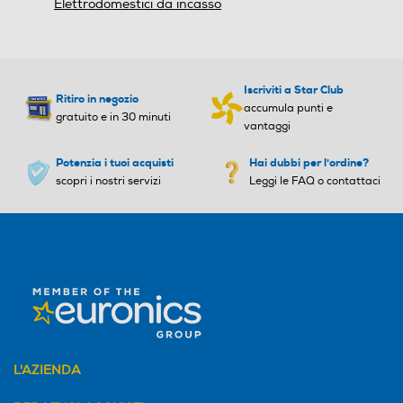
Elettrodomestici da incasso
Cestello superiore regolabile
Numero di temperature
Numero di temperature
5
5
Iscriviti a Star Club
Pannellabile
Ritiro in negozio
Numero programmi
Numero programmi
accumula punti e
gratuito e in 30 minuti
vantaggi
5
5
Potenzia i tuoi acquisti
Hai dubbi per l'ordine?
Integrazione
scopri i nostri servizi
Leggi le FAQ o contattaci
Programma breve
Programma breve
Non integrata
Dimensioni - Peso
Programma cristalli
Programma cristalli
Altezza-mm
845
Prelavaggio
Prelavaggio
Larghezza-mm
L'AZIENDA