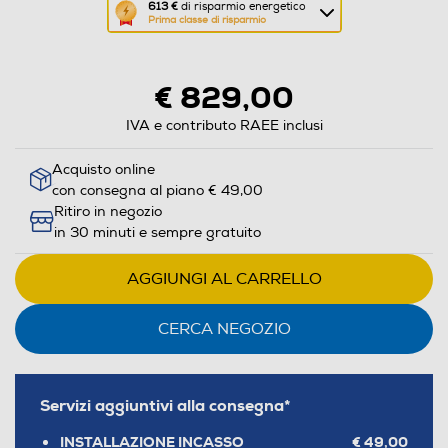
Questa
613 €
di risparmio energetico
Prima classe di risparmio
azione
aprirà
il
€ 829,00
Calcolatore
di
IVA e contributo RAEE inclusi
risparmio
Acquisto online
energetico
con consegna al piano € 49,00
di
Ritiro in negozio
Youreko.
in 30 minuti e sempre gratuito
AGGIUNGI AL CARRELLO
CERCA NEGOZIO
Servizi aggiuntivi alla consegna*
INSTALLAZIONE INCASSO
€ 49,00