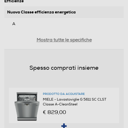
Efficienze
Nuova Classe efficienza energetica
A
Classe emissione rumore
Mostra tutte le specifiche
C
Consumi
Spesso comprati insieme
Consumo acqua in litri
8,2
PRODOTTO DA ACQUISTARE
Consumo acqua per ciclo Eco (litri)
MIELE - Lavastoviglie G 5611 SC CLST
Classe A-CleanSteel
8,2
€ 829,00
Consumo energetico in Kwh