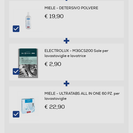
0,54
MIELE - DETERSIVO POLVERE
€ 19,90
Consumo di energia del programma eco (kwh/100 cicli)
54
Programmi e Temperature
ELECTROLUX - M3GCS200 Sale per
lavastoviglie e lavatrice
Numero di temperature
€ 2,90
5
Numero programmi
MIELE - ULTRATABS ALL IN ONE 60 PZ. per
5
lavastoviglie
Programma breve
€ 22,90
Programma cristalli