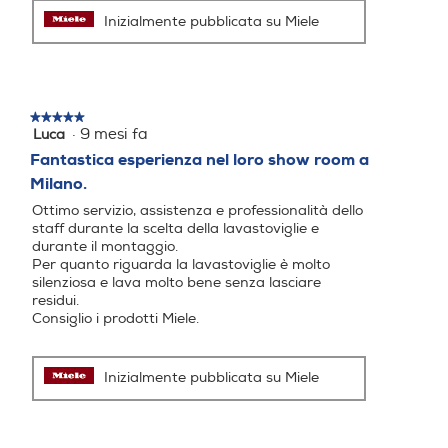
Inizialmente pubblicata su Miele
Wi-Fi
Wi-Fi
★★★★★
★★★★★
·
9 mesi fa
Luca
5
su
Indicazione fasi lavaggio
Indicazione fasi lavaggio
Fantastica esperienza nel loro show room a
5
Milano.
stelle.
Ottimo servizio, assistenza e professionalità dello
staff durante la scelta della lavastoviglie e
Auto/Ecodosatore
Auto/Ecodosatore
durante il montaggio.
Per quanto riguarda la lavastoviglie è molto
silenziosa e lava molto bene senza lasciare
Senza Auto/Ecodosatore
Senza Auto/Ecodosatore
residui.
Consiglio i prodotti Miele.
Apertura porta automatic
Apertura porta automatic
a
a
Inizialmente pubblicata su Miele
Senza apertura porta auto
Con apertura porta autom
matica
atica