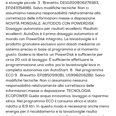
e stoviglie piccole. 3 . Brevetto: DE102008062761B3,
Auto/Ecodosatore
EP2433549B1. Salvo modifiche tecniche. Non ci
assumiamo nessuna responsabilità relativamente alla
Senza Auto/Ecodosatore
correttezza delle informazioni messe a disposizione.
NOVITÀ MONDIALE: AUTODOS CON POWERDISK
Apertura porta automatica
Dosaggio automatico per risultati eccellenti. Risultati
eccellenti: AutoDos è il primo dosaggio automatico al
mondo con PowerDisk integrato. Le lavastoviglie e il
Senza apertura porta automatica
prodotto granulare esclusivo sono dosati mediante un
sistema preciso in base al programma e al momento
Indicazione tempo residuo
giusto. Godersi la libertà: un PowerDisk è sufficiente per
circa 20 cicli di lavaggio. È sufficiente effettuare la
programmazione una volta: poi la lavastoviglie lava in
completa autonomia con AutoStart. 8 . Nel programma
Indicazione fine lavaggio
ECO 9 . Brevetto: EP2850990B1, US9962062B2. Salvo
modifiche tecniche. Non ci assumiamo nessuna
Indicazione fine lavaggio
responsabilità relativamente alla correttezza delle
informazioni messe a disposizione. TECNOLOGIA
Tasto partenza ritardata
ECOPOWER Guida acqua innovativa, lavaggio a risparmio
idrico. Nel programma ECO il consumo idrico è stato
ridotto a 8,9 litri. In questo modo è necessaria anche meno
energia per il riscaldamento e la lavastoviglie risulta
Riconoscimento grado sporco