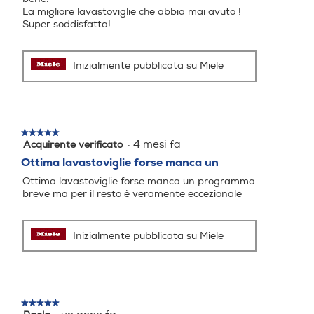
La migliore lavastoviglie che abbia mai avuto !
Super soddisfatta!
Sensore torbidità acqua
Sensore torbidità acqua
Inizialmente pubblicata su Miele
Filtri autopulenti
Filtri autopulenti
★★★★★
★★★★★
·
4 mesi fa
Acquirente verificato
5
su
Ottima lavastoviglie forse manca un
Spia esaurimento sale
Spia esaurimento sale
5
Ottima lavastoviglie forse manca un programma
stelle.
breve ma per il resto è veramente eccezionale
Esaurimento sale
Esaurimento sale
Spia brillantante
Spia brillantante
Inizialmente pubblicata su Miele
Altre funzioni
Altre funzioni
★★★★★
★★★★★
5