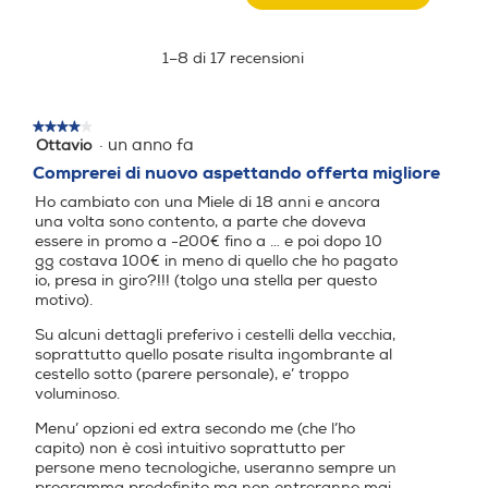
7293
Profondità incasso-mm
Questa
SCVI
azione
Classe
aprirà
550
1–8 di 17 recensioni
A
una
Consumo acqua in litri
Consumo acqua in litri
14
finestra
coperti
modale.
Descrizione
8,4
10,9
★★★★★
★★★★★
·
un anno fa
Ottavio
4
Descrizione marketing
su
Comprerei di nuovo aspettando offerta migliore
Consumo acqua per ciclo E
Consumo acqua per ciclo E
5
co (litri)
co (litri)
Ho cambiato con una Miele di 18 anni e ancora
QUICKPOWERWASH Il miglior lavaggio in meno di
stelle.
una volta sono contento, a parte che doveva
un'ora Imbattibili insieme: il programma di lavaggio
essere in promo a -200€ fino a … e poi dopo 10
8,4
10,9
QuickPowerWash e le UltraTabs All in 1 abbinate
gg costava 100€ in meno di quello che ho pagato
garantiscono i migliori risultati di lavaggio e asciugatura
io, presa in giro?!!! (tolgo una stella per questo
Consumo energetico in Kw
Consumo energetico in Kw
in 58 minuti per stoviglie normalmente sporche, come
motivo).
h
h
PowerDisk. Queste tab speciali si sciolgono in un tempo
Su alcuni dettagli preferivo i cestelli della vecchia,
ridotto di soli 2–3 minuti. Il lavaggio è così efficace già
soprattutto quello posate risulta ingombrante al
all'inizio del programma. Salvo modifiche tecniche. Non
0,54
cestello sotto (parere personale), e’ troppo
ci assumiamo nessuna responsabilità relativamente alla
voluminoso.
correttezza delle informazioni messe a disposizione.
Consumo di energia del pr
Consumo di energia del pr
Menu’ opzioni ed extra secondo me (che l’ho
CASSETTO 3D MULTIFLEX[3] Massima flessibilità
ogramma eco (kwh/100 ci
ogramma eco (kwh/100 ci
capito) non è così intuitivo soprattutto per
Abbiamo migliorato il cassetto posate: adesso è
cli)
cli)
persone meno tecnologiche, useranno sempre un
possibile disporre nel cassetto posate della lavastoviglie
programma predefinito ma non entreranno mai