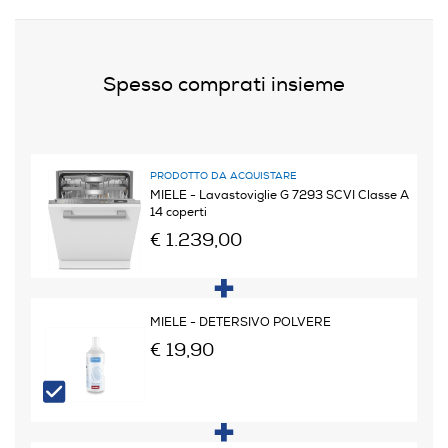
B
Consumi
Spesso comprati insieme
Consumo acqua in litri
8,4
PRODOTTO DA ACQUISTARE
Consumo acqua per ciclo Eco (litri)
MIELE - Lavastoviglie G 7293 SCVI Classe A
14 coperti
8,4
€ 1.239,00
Consumo energetico in Kwh
0,54
MIELE - DETERSIVO POLVERE
€ 19,90
Consumo di energia del programma eco (kwh/100 cicli)
54