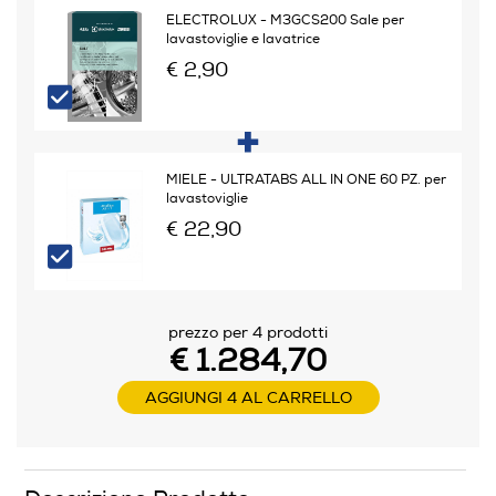
Programmi e Temperature
ELECTROLUX - M3GCS200 Sale per
lavastoviglie e lavatrice
Numero programmi
€ 2,90
8
Programma breve
MIELE - ULTRATABS ALL IN ONE 60 PZ. per
lavastoviglie
€ 22,90
Programma cristalli
Prelavaggio
prezzo per 4 prodotti
€ 1.284,70
AGGIUNGI 4 AL CARRELLO
Programma bio - eco