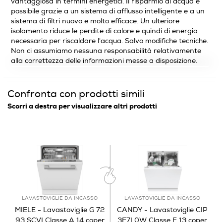
vantaggiosa in termini energetici. Il risparmio di acqua è
possibile grazie a un sistema di afflusso intelligente e a un
sistema di filtri nuovo e molto efficace. Un ulteriore
isolamento riduce le perdite di calore e quindi di energia
Auto-riconoscimento carico
necessaria per riscaldare l'acqua. Salvo modifiche tecniche.
Non ci assumiamo nessuna responsabilità relativamente
alla correttezza delle informazioni messe a disposizione.
Sensore torbidità acqua
Confronta con prodotti simili
Scorri a destra per visualizzare altri prodotti
Filtri autopulenti
Spia esaurimento sale
Esaurimento sale
LAVASTOVIGLIE DA INCASSO
LAVASTOVIGLIE DA INCASSO
Spia brillantante
MIELE - Lavastoviglie G 72
CANDY - Lavastoviglie CIP
93 SCVI Classe A 14 coper
3E7L0W Classe E 13 coper