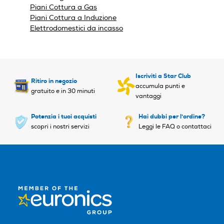
Piani Cottura a Gas
Piani Cottura a Induzione
Elettrodomestici da incasso
Cestello superiore regolabil
Cestello superiore regolabil
e
e
Iscriviti a Star Club
Ritiro in negozio
accumula punti e
Pannellabile
Pannellabile
gratuito e in 30 minuti
vantaggi
Potenzia i tuoi acquisti
Hai dubbi per l'ordine?
scopri i nostri servizi
Leggi le FAQ o contattaci
Integrazione
Integrazione
Totale
Totale
Altezza-mm
Altezza-mm
805
898
Larghezza-mm
Larghezza-mm