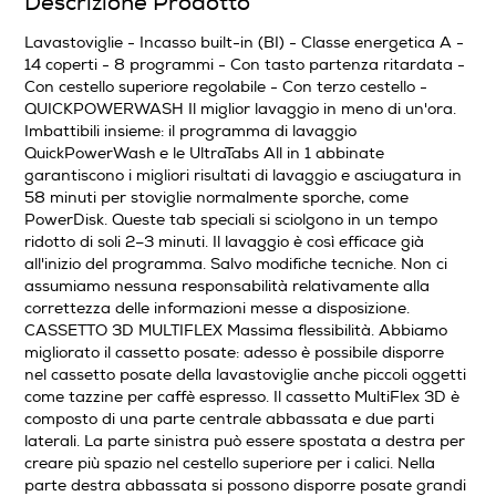
Descrizione Prodotto
Programmi speciali
Lavastoviglie - Incasso built-in (BI) - Classe energetica A -
Auto, Eco, Extra, Fine, Intensive 75°C, Rapido, Silent
14 coperti - 8 programmi - Con tasto partenza ritardata -
Con cestello superiore regolabile - Con terzo cestello -
Programma mezzo carico
QUICKPOWERWASH Il miglior lavaggio in meno di un'ora.
Imbattibili insieme: il programma di lavaggio
QuickPowerWash e le UltraTabs All in 1 abbinate
garantiscono i migliori risultati di lavaggio e asciugatura in
58 minuti per stoviglie normalmente sporche, come
Funzioni e Plus
PowerDisk. Queste tab speciali si sciolgono in un tempo
ridotto di soli 2–3 minuti. Il lavaggio è così efficace già
Display
all'inizio del programma. Salvo modifiche tecniche. Non ci
assumiamo nessuna responsabilità relativamente alla
correttezza delle informazioni messe a disposizione.
CASSETTO 3D MULTIFLEX Massima flessibilità. Abbiamo
Wi-Fi
migliorato il cassetto posate: adesso è possibile disporre
nel cassetto posate della lavastoviglie anche piccoli oggetti
come tazzine per caffè espresso. Il cassetto MultiFlex 3D è
composto di una parte centrale abbassata e due parti
Indicazione fasi lavaggio
laterali. La parte sinistra può essere spostata a destra per
creare più spazio nel cestello superiore per i calici. Nella
parte destra abbassata si possono disporre posate grandi