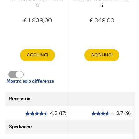
ti
ti
Altre funzioni
€ 1.239,00
€ 349,00
Sì
Sicurezza
Acqua stop
AGGIUNGI
AGGIUNGI
Mostra solo differenze
Dettagli strutturali
Tipo d'installazione
Recensioni
Recensioni
Incasso
4.5
(17)
3.7
(9)
4
3
Terzo cestello
.
.
Spedizione
Spedizione
5
7
s
s