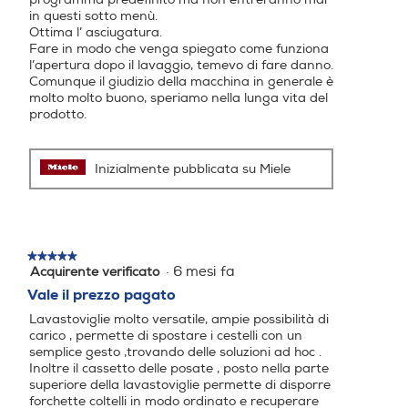
anche piccoli oggetti come tazzine per caffè espresso. Il
in questi sotto menù.
54
93
cassetto MultiFlex 3D[3] è composto di una parte
Ottima l’ asciugatura.
Fare in modo che venga spiegato come funziona
centrale abbassata e due parti laterali. La parte
Numero programmi
Numero programmi
l’apertura dopo il lavaggio, temevo di fare danno.
sinistra può essere spostata a destra per creare più
Comunque il giudizio della macchina in generale è
spazio nel cestello superiore per i calici. Nella parte
molto molto buono, speriamo nella lunga vita del
8
5
destra abbassata si possono disporre pos
prodotto.
Programma breve
Programma breve
Informazioni sulla sicurezza del prodotto
Inizialmente pubblicata su Miele
Clicca qui
Programma cristalli
Programma cristalli
★★★★★
★★★★★
·
6 mesi fa
Acquirente verificato
5
su
Vale il prezzo pagato
5
Prelavaggio
Prelavaggio
Lavastoviglie molto versatile, ampie possibilità di
stelle.
carico , permette di spostare i cestelli con un
semplice gesto ,trovando delle soluzioni ad hoc .
Inoltre il cassetto delle posate , posto nella parte
superiore della lavastoviglie permette di disporre
Programma bio - eco
Programma bio - eco
forchette coltelli in modo ordinato e recuperare