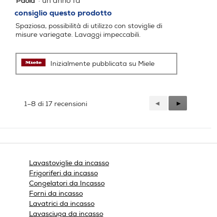
·
un anno fa
Paola
su
Sì
No
consiglio questo prodotto
5
Spaziosa, possibilità di utilizzo con stoviglie di
stelle.
Tabs
Tabs
misure variegate. Lavaggi impeccabili.
Inizialmente pubblicata su Miele
Acqua stop
Acqua stop
Precedente
◄
Successiva
►
1–8 di 17 recensioni
Reviews
Reviews
Tipo d'installazione
Tipo d'installazione
Incasso
Incasso
Terzo cestello
Terzo cestello
Lavastoviglie da incasso
Frigoriferi da incasso
Congelatori da Incasso
Forni da incasso
Lavatrici da incasso
Porta posate
Porta posate
Lavasciuga da incasso