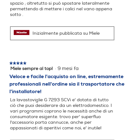
spazio ; oltretutto si può spostare lateralmente
permettendo di mettere i calici nel vano appena
sotto .
Programmi speciali
Programmi speciali
Inizialmente pubblicata su Miele
Auto, Eco, Extra, Fine, Inten
Eco 45 °C, Intensive 75°C, P
sive 75°C, Rapido, Silent
relavaggio, Rapido, Univers
al 60°C
★★★★★
★★★★★
·
9 mesi fa
Miele sempre al top!
5
su
Programma mezzo carico
Programma mezzo carico
Veloce e facile l'acquisto on line, estremamente
5
professionali nell'ordine sia il trasportatore che
stelle.
l'installatore!
La lavastoviglie G 7293 SCVi e' dotata di tutto
Numero di temperature
Numero di temperature
ciò che puoi desiderare da un elettrodomestico. I
vari programmi coprono le necessità anche di un
consumatore esigente. trovo per' superfluo
l'accessorio porta cannucce, anche per
appassionati di aperitivi come noi, e' inutile!
Display
Display