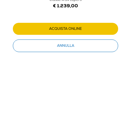
€ 1.239,00
ACQUISTA ONLINE
1
/
6
ANNULLA
MIELE - Lavastoviglie G 7293 SCVI Classe A 14 coperti
4.5
(17)
Dettagli Prodotto
Confronta
€ 1.239,00
IVA e contributo RAEE inclusi