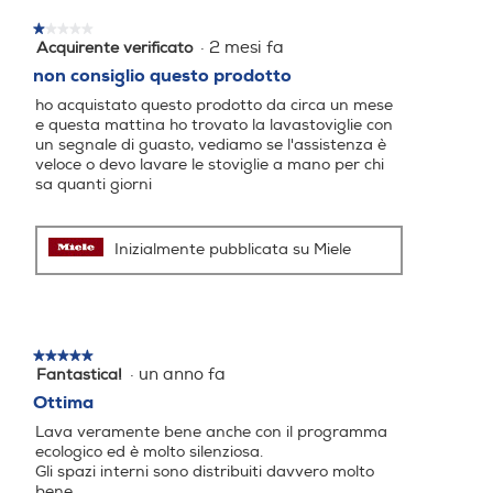
Indicazione tempo residuo
Indicazione tempo residuo
★★★★★
★★★★★
·
2 mesi fa
Acquirente verificato
1
su
non consiglio questo prodotto
5
ho acquistato questo prodotto da circa un mese
stelle.
Indicazione fine lavaggio
Indicazione fine lavaggio
e questa mattina ho trovato la lavastoviglie con
un segnale di guasto, vediamo se l'assistenza è
veloce o devo lavare le stoviglie a mano per chi
Indicazione fine lavaggio
Indicazione fine lavaggio
sa quanti giorni
Tasto partenza ritardata
Tasto partenza ritardata
Inizialmente pubblicata su Miele
Riconoscimento grado spo
Riconoscimento grado spo
rco
rco
★★★★★
★★★★★
·
un anno fa
Fantastica!
5
su
Ottima
5
Lava veramente bene anche con il programma
stelle.
Auto-riconoscimento caric
Auto-riconoscimento caric
ecologico ed è molto silenziosa.
o
o
Gli spazi interni sono distribuiti davvero molto
bene.