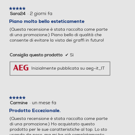
★★★★★
★★★★★
·
2 giorni fa
10,9
11
Sara24
5
su
Piano molto bello esteticamente
5
Altezza-mm
Altezza-mm
(Questa recensione è stata raccolta come parte
stelle.
di una promozione.) Piano bello di qualità che
consente di evitare la vista dei graffi in futuro!
44
Larghezza-mm
Larghezza-mm
Consiglia questo prodotto
✔
Sì
590
Inizialmente pubblicata su aeg-it_IT
Profondità-mm
Profondità-mm
520
★★★★★
★★★★★
·
un mese fa
Carmine
5
Altezza incasso-mm
Altezza incasso-mm
su
Prodotto Eccezionale.
5
(Questa recensione è stata raccolta come parte
stelle.
10
di una promozione.) Ho acquistato questo
prodotto per le sue caratteristiche al top. Lo sto
usando da poco, ma mi ha già completamente
Larghezza incasso-mm
Larghezza incasso-mm