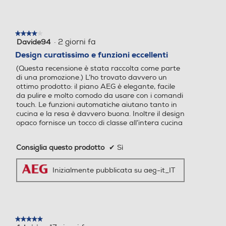
Protezione uso accidentale
Protezione uso accidentale
★★★★★
★★★★★
·
2 giorni fa
Davide94
4
su
Design curatissimo e funzioni eccellenti
Spie calore residuo
Spie calore residuo
5
(Questa recensione è stata raccolta come parte
stelle.
di una promozione.) L’ho trovato davvero un
ottimo prodotto: il piano AEG è elegante, facile
da pulire e molto comodo da usare con i comandi
touch. Le funzioni automatiche aiutano tanto in
Timer
Timer
cucina e la resa è davvero buona. Inoltre il design
opaco fornisce un tocco di classe all’intera cucina
Consiglia questo prodotto
✔
Sì
Altre caratteristiche
Altre caratteristiche
Inizialmente pubblicata su aeg-it_IT
CONTROLLO Suono On / O
ff • Livelli di Potenza 15 + B
ooster Timer 99 min Power
Control • Accesso Diretto •
Power On / Off • Pausa • A
★★★★★
★★★★★