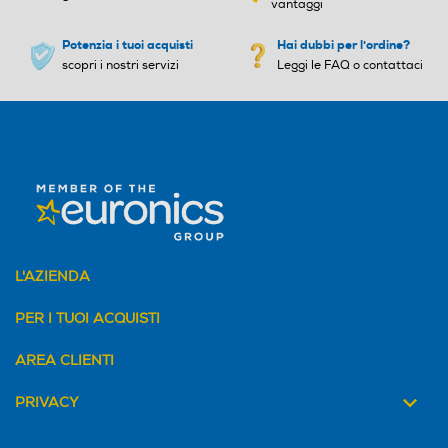
vantaggi
gallery image 5 of 12
gallery image 6 of 12
gallery image 7 of 12
gallery image 8 of 12
Potenzia i tuoi acquisti
Hai dubbi per l'ordine?
gallery image 9 of 12
gallery image 10 of 12
scopri i nostri servizi
Leggi le FAQ o contattaci
gallery image 11 of 12
gallery image 12 of 12
Piano cottura ad induzione TI64IB30IZ Sense
Boil + Fry 60 cm
Precisione e affidabilità
Il piano cottura SenseBoil® & Fry Serie 8000
regola automaticamente il calore per evitare che
l'acqua trabocchi e mantenere una cottura
costante. Scegli fra tre livelli di temperatura per
L'AZIENDA
friggere e ottieni risultati sempre uniformi.
PER I TUOI ACQUISTI
AREA CLIENTI
PRIVACY