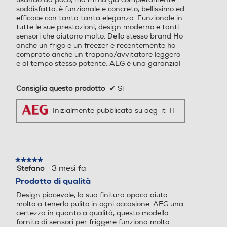
soddisfatto, è funzionale e concreto, bellissimo ed
efficace con tanta tanta eleganza. Funzionale in
560
tutte le sue prestazioni, design moderno e tanti
sensori che aiutano molto. Dello stesso brand Ho
anche un frigo e un freezer e recentemente ho
Profondità incasso-mm
Profondità incasso-mm
comprato anche un trapano/avvitatore leggero
e al tempo stesso potente. AEG è una garanzia!
480
Consiglia questo prodotto
✔
Sì
Numero di piastre ad indu
Numero di piastre ad indu
zione
zione
Inizialmente pubblicata su aeg-it_IT
4
Numero zone di cottura
Numero zone di cottura
★★★★★
★★★★★
·
3 mesi fa
Stefano
5
4
su
Prodotto di qualità
5
Accessori in dotazione
Accessori in dotazione
Design piacevole, la sua finitura opaca aiuta
stelle.
molto a tenerlo pulito in ogni occasione. AEG una
certezza in quanto a qualità, questo modello
Kitchen Service - Ricettario
fornito di sensori per friggere funziona molto