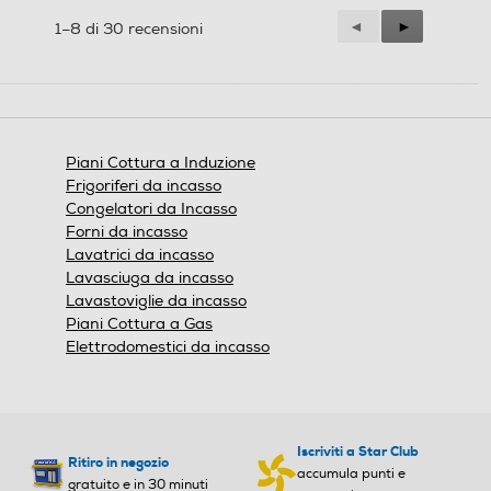
Precedente
◄
Successiva
►
1–8 di 30 recensioni
Reviews
Reviews
Piani Cottura a Induzione
Frigoriferi da incasso
Congelatori da Incasso
Forni da incasso
Lavatrici da incasso
Lavasciuga da incasso
Lavastoviglie da incasso
Piani Cottura a Gas
Elettrodomestici da incasso
Next
Prev
Iscriviti a Star Club
gallery image 1 of 12
gallery image 2 of 12
Ritiro in negozio
accumula punti e
gallery image 3 of 12
gallery image 4 of 12
gratuito e in 30 minuti