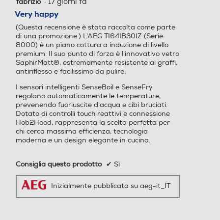
·
17 giorni fa
fabrizio
vvio rapido • Modalità Dem
5
su
o • Stop rapido • Mantieni i
Very happy
5
n Caldo • Cronometro - Tim
(Questa recensione è stata raccolta come parte
stelle.
er • Wi-Fi • Bluetooth • Effic
di una promozione.) L'AEG TI64IB30IZ (Serie
ienza Energetica (Consumo
8000) è un piano cottura a induzione di livello
in Stand By) Inferiore a 0.5
premium. Il suo punto di forza è l'innovativo vetro
SaphirMatt®, estremamente resistente ai graffi,
W Rumorosità Inferiore a 4
antiriflesso e facilissimo da pulire.
3dB Cavo Elettrico (Tipologi
a) 5 fili Lunghezza cavo 1.5
I sensori intelligenti SenseBoil e SenseFry
m Livello max di potenza •(
regolano automaticamente le temperature,
prevenendo fuoriuscite d'acqua e cibi bruciati.
3000W / 4000W / max) V
Dotato di controlli touch reattivi e connessione
oltaggio / Frequenza 220˜
Hob2Hood, rappresenta la scelta perfetta per
230 / 50˜60 Hz Indicatore
chi cerca massima efficienza, tecnologia
Calore Residuo 2 Fasi Rilev
moderna e un design elegante in cucina.
amento Piccoli Utensili • Ril
evamento Automatico Pad
Consiglia questo prodotto
✔
Sì
elle • Autospegnimento di S
icurezza • Sicurezza Bambi
Inizialmente pubblicata su aeg-it_IT
ni • Limitatore Temperatur
a •
Peso-Kg
Peso-Kg