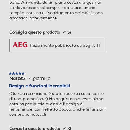
bene. Arrivando da un piano cottura a gas non
credevo fosse così semplice da usare, anche i
tempi di cottura e riscaldamento dei cibi si sono
accorciati notevolmente.
Consiglia questo prodotto
✔
Sì
Inizialmente pubblicata su aeg-it_IT
★★★★★
★★★★★
·
4 giorni fa
Matt95
5
su
Design e funzioni incredibili
5
(Questa recensione è stata raccolta come parte
stelle.
di una promozione.) Ho acquistato questo piano
cottura per la mia cucina e il design è
fenomenale, con l'effetto opaco, anche le funzioni
sembrano notevoli
Consiglia questo prodotto
✔
Sì