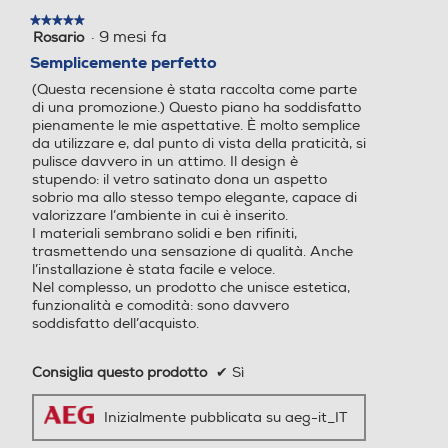
modale.
★★★★★
★★★★★
Touch control
Touch control
·
9 mesi fa
Rosario
5
su
Semplicemente perfetto
5
(Questa recensione è stata raccolta come parte
stelle.
di una promozione.) Questo piano ha soddisfatto
Comandi Slide
Comandi Slide
pienamente le mie aspettative. È molto semplice
da utilizzare e, dal punto di vista della praticità, si
pulisce davvero in un attimo. Il design è
stupendo: il vetro satinato dona un aspetto
sobrio ma allo stesso tempo elegante, capace di
Funzione Power Boost
Funzione Power Boost
valorizzare l’ambiente in cui è inserito.
I materiali sembrano solidi e ben rifiniti,
trasmettendo una sensazione di qualità. Anche
l’installazione è stata facile e veloce.
Nel complesso, un prodotto che unisce estetica,
Controlli a manopole
Controlli a manopole
funzionalità e comodità: sono davvero
soddisfatto dell’acquisto.
Consiglia questo prodotto
✔
Sì
Controlli digitali
Controlli digitali
Inizialmente pubblicata su aeg-it_IT