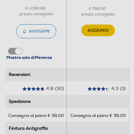
€ 1.099,99
€ 799,00
prezzo consigliato
prezzo consigliato
AGGIUNGI
AVVISAMI
Mostra solo differenze
Recensioni
Recensioni
4.8
(30)
4.3
(3)
4
4
.
.
Spedizione
Spedizione
8
3
s
s
Consegna al piano € 39,00
Consegna al piano € 39,00
u
u
5
5
Finitura Antigraffio
Finitura Antigraffio
s
s