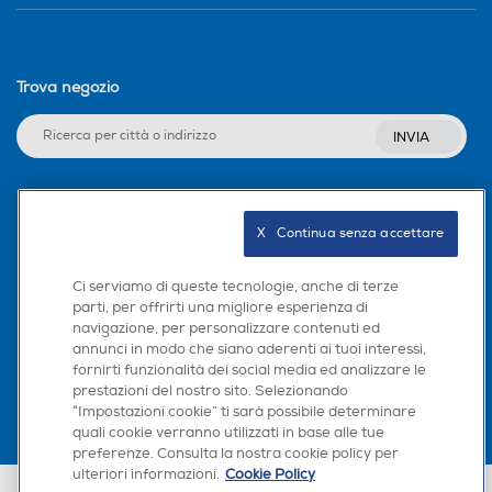
Trova negozio
INVIA
Seguici sui social
X   Continua senza accettare
Ci serviamo di queste tecnologie, anche di terze
parti, per offrirti una migliore esperienza di
navigazione, per personalizzare contenuti ed
Scarica la nostra app
annunci in modo che siano aderenti ai tuoi interessi,
fornirti funzionalità dei social media ed analizzare le
prestazioni del nostro sito. Selezionando
“Impostazioni cookie” ti sarà possibile determinare
quali cookie verranno utilizzati in base alle tue
preferenze. Consulta la nostra cookie policy per
ulteriori informazioni.
Cookie Policy