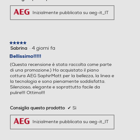
Inizialmente pubblicata su aeg-it_IT
★★★★★
★★★★★
·
4 giorni fa
Sabrina
5
su
Bellissimo!!!!!
5
(Questa recensione è stata raccolta come parte
stelle.
di una promozione.) Ho acquistato il piano
cottura AEG SaphirMatt per la bellezza, la linea e
la tecnologia e sono pienamente soddisfatta.
Silenzioso, elegante e soprattutto facile da
pulire!!! Ottimo!!!
Consiglia questo prodotto
✔
Sì
Inizialmente pubblicata su aeg-it_IT