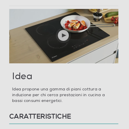
Y
Dimensioni - Peso
Altezza-mm
62
Larghezza-mm
590
Idea
Profondità-mm
520
Idea propone una gamma di piani cottura a
induzione per chi cerca prestazioni in cucina a
Peso-Kg
bassi consumi energetici.
8,6
CARATTERISTICHE
Altezza incasso-mm