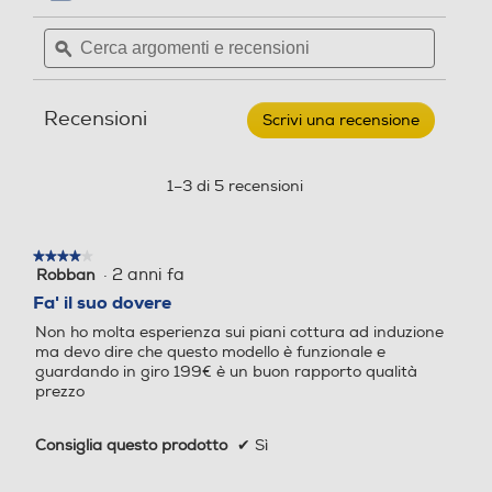
per
Tipologia 2° elemento ris
Cerca
Cerca
Induzione
CANDY
4
caldante
argomenti
ϙ
argoment
-
Piano
e
e
cottura
Controlli a manopole
Tipologia 3° elemento ris
Controlli a manopole
recensioni
recensio
elettrico
Induzione
caldante
Recensioni
KRCDJ642
Scrivi una recensione
.
59
Questa
cm-
Tipologia 4° elemento ris
azione
Induzione
Nero
caldante
aprirà
1–3 di 5 recensioni
Controlli digitali
Controlli digitali
una
Tipologia 5° elemento ris
finestra
-
caldante
modale.
★★★★★
★★★★★
·
2 anni fa
Robban
4
Timer
Timer
Tipologia 6° elemento ris
su
Fa' il suo dovere
-
caldante
5
Non ho molta esperienza sui piani cottura ad induzione
stelle.
ma devo dire che questo modello è funzionale e
guardando in giro 199€ è un buon rapporto qualità
Altre caratteristiche
Altre caratteristiche
Estetica
prezzo
Colore
Nero
Y
CONTROLLO Suono On / O
Consiglia questo prodotto
✔
Sì
ff • Livelli di Potenza 15 + B
Materiale del piano
Vetroceramica
ooster Timer 99 min Power