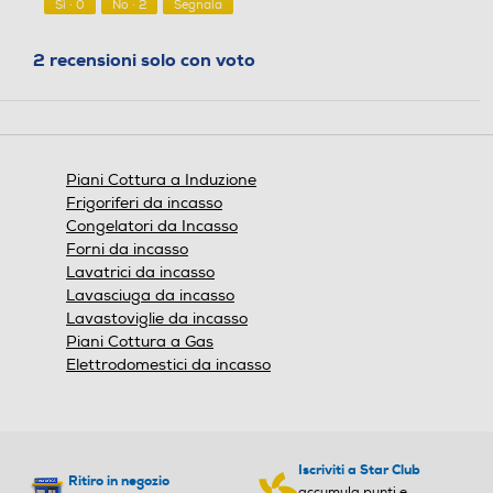
Dimensioni
Sì ·
0
No ·
2
Segnala
5
Dimensioni del vano per
Comandi Slide
Comandi Slide
2 recensioni solo con voto
560x490x58
l'installazione (mm)
Altezza del prodotto (m
62
m)
Funzione Power Boost
Funzione Power Boost
Piani Cottura a Induzione
Larghezza del prodotto
590
Frigoriferi da incasso
(mm)
Congelatori da Incasso
Forni da incasso
Profondità complessiva
Protezione uso accidentale
Protezione uso accidentale
520
Lavatrici da incasso
del prodotto (mm)
Lavasciuga da incasso
Lavastoviglie da incasso
Altezza del prodotto imb
115
allato (mm)
Piani Cottura a Gas
Spie calore residuo
Spie calore residuo
Elettrodomestici da incasso
Larghezza del prodotto i
690
mballato (mm)
Altezza-mm
Altezza-mm
Profondità del prodotto i
645
Iscriviti a Star Club
mballato (mm)
Ritiro in negozio
accumula punti e