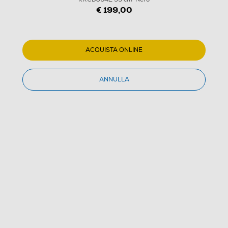
€ 199,00
1
/
10
CANDY - Piano cottura elettrico KRCDJ642 59 cm-
ACQUISTA ONLINE
Nero
3.0
(5)
ANNULLA
Dettagli Prodotto
Confronta
€ 199,00
IVA e contributo RAEE inclusi
€ 249,99
prezzo consigliato
Ultimi 2 pezzi disponibili
Acquisto online
con consegna al piano € 39,00
Ritiro in negozio