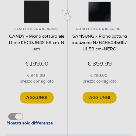
PIANI COTTURA A INDUZIONE
PIANI COTTURA A INDUZIONE
CANDY - Piano cottura ele
SAMSUNG - Piano cottura
Evita il sovraccarico
ttrico KRCDJ642 59 cm-N
induzione NZ64B5045GK/
Il Power Management permette di limitare
ero
U1 59 cm-NERO
automaticamente la potenza del piano di cottura
così da evitarne il sovraccarico.
€ 199,00
€ 399,99
€ 249,99
€ 799,00
prezzo consigliato
prezzo consigliato
AGGIUNGI
AGGIUNGI
Mostra solo differenze
Interfaccia intuitiva e di facile utilizzo