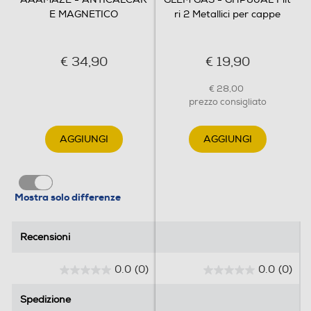
E MAGNETICO
ri 2 Metallici per cappe
€ 34,90
€ 19,90
€ 28,00
prezzo consigliato
AGGIUNGI
AGGIUNGI
Mostra solo differenze
Recensioni
Recensioni
0.0
(0)
0.0
(0)
0
0
.
.
Spedizione
Spedizione
0
0