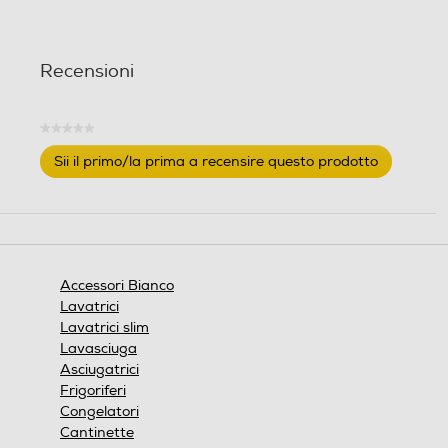
Recensioni
★★★★★
Nessuna
Sii il primo/la prima a recensire questo prodotto
valutazione
.
Questa
azione
aprirà
una
finestra
Accessori Bianco
modale.
Lavatrici
Lavatrici slim
Lavasciuga
Asciugatrici
Frigoriferi
Congelatori
Cantinette