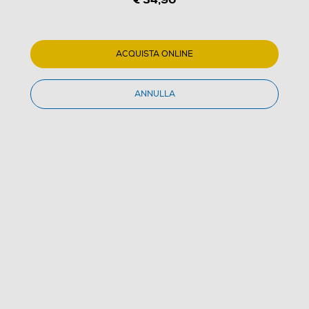
ACQUISTA ONLINE
ANNULLA
1
/
4
AAAMAZE - ANTICALCARE MAGNETICO
(0)
Dettagli Prodotto
Confronta