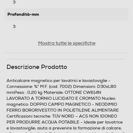
3
Profondità-mm
3
Peso-Kg
Mostra tutte le specifiche
0,2
Descrizione Prodotto
Informazioni sulla sicurezza del prodotto
Clicca qui
Anticalcare magnetico per lavatrici e lavastoviglie -
Connessione: ¾” M.F. (cod. 7002) Dimensioni: D30xL80
mmPeso : 0,20 kg Materiale: OTTONE CW614N
LAVORATO A TORNIO LUCIDATO E CROMATO Nucleo
magnetico: DOPPIO CAMPO MAGNETICO - NEODIMIO
FERRO BORORIVESTITO IN POLIETILENE ALIMENTARE
Certificazioni tecniche: TÜV NORD – ACS NON IDONEO
PER PRODURRE ACQUA POTABILE - Ideale per lavatrice
e lavastoviglie, aiuta a prevenire la formazione di calcare,