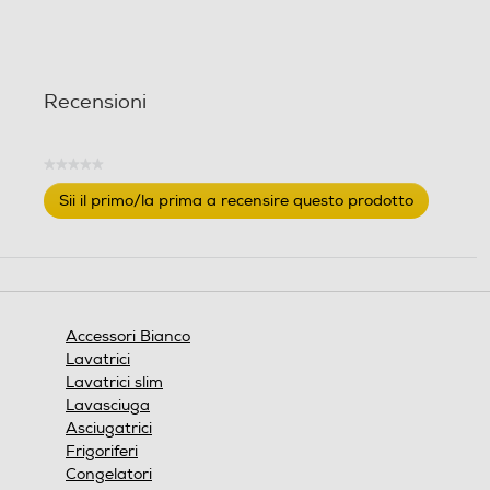
Recensioni
★★★★★
Nessuna
Sii il primo/la prima a recensire questo prodotto
valutazione
.
Questa
azione
aprirà
una
finestra
Accessori Bianco
modale.
Lavatrici
Lavatrici slim
Lavasciuga
Asciugatrici
Frigoriferi
Congelatori