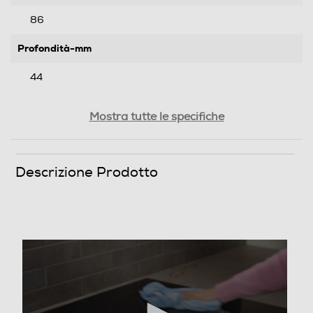
86
Profondità-mm
44
Peso-Kg
Mostra tutte le specifiche
0,33
Descrizione Prodotto
Informazioni sulla sicurezza del prodotto
Clicca qui