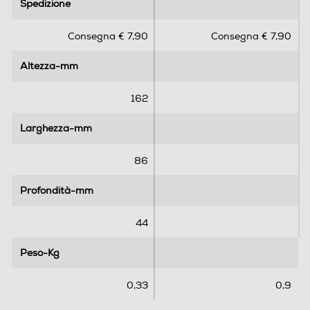
Spedizione
Spedizione
0
0
s
s
Consegna € 7,90
Consegna € 7,90
u
u
5
5
Altezza-mm
Altezza-mm
s
s
t
t
e
e
162
l
l
l
l
Larghezza-mm
Larghezza-mm
e
e
.
.
86
Profondità-mm
Profondità-mm
44
Peso-Kg
Peso-Kg
0,33
0,9