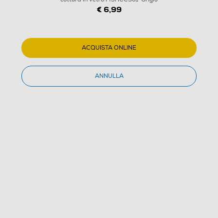
€ 6,99
ACQUISTA ONLINE
ANNULLA
1
/
10
ELECTROLUX - Detergente per piani cottura in vetro
M3HCC301-Grigio