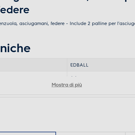
federe
enzuola, asciugamani, federe - Include 2 palline per l'asciuga
cniche
EDBALL
6.4
Mostra di più
6.4
6.4
0.12