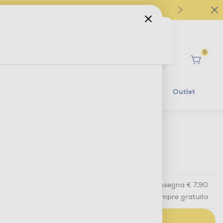
0
Ciao
Mobilità Elettrica
Lifestyle
Outlet
€ 12,49
IVA e contributo RAEE inclusi
Acquisto online
con consegna € 7,90
Ritiro in negozio
in 30 minuti e sempre gratuito
AGGIUNGI AL CARRELLO