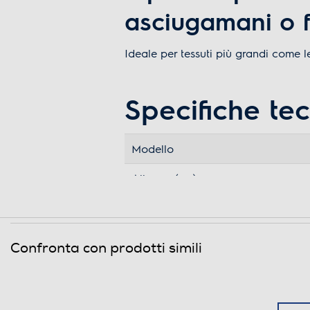
asciugamani o 
Ideale per tessuti più grandi come l
Specifiche te
Modello
Altezza (cm)
Larghezza (cm)
Profondità (cm)
Confronta con prodotti simili
Peso lordo (kg)