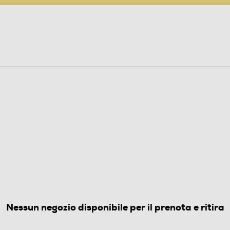
PARTECIPA AL CONCORSO ANNIVERSARIO
ine
 Audio
Elettrodomestici
Foto, Video, Droni
RI BIANCO
pz.
1.0
(1)
Nessun negozio disponibile per il prenota e ritira