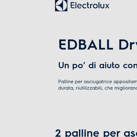
EDBALL Dry
Un po’ di aiuto con
Palline per asciugatrice appositam
durata, riutilizzabili, che migliora
2 palline per as