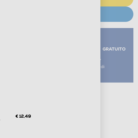
CERCA NEGOZIO
Servizi aggiuntivi alla consegna*
RITIRO USATO RAEE
GRATUITO
AGGIUNGI UN SERVIZIO
*I servizi sono esclusi dal costo di
consegna
Metodi di pagamento e finanziamenti
Informazioni sulla consegna
Diritto di recesso
€ 12,49
.