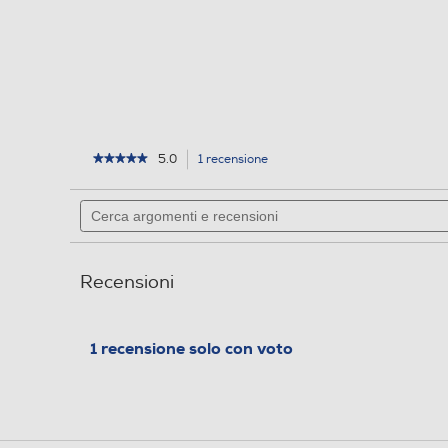
5.0
1 recensione
L'azione
★★★★★
★★★★★
5
porterà
su
alla
Cerca
5
pagina
argomenti
stelle.
delle
e
Leggi
recensioni.
recensioni
recensioni
per
Recensioni
MIELE
-
DISH
CLEAN
1 recensione solo con voto
LAVASTOVIGLIE
160GR