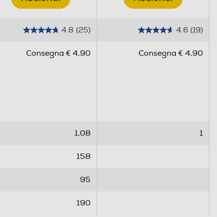
4.8
(25)
4.6
(19)
4
4
.
.
Consegna € 4,90
Consegna € 4,90
8
6
s
s
u
u
5
5
s
s
t
t
e
e
1,08
1
l
l
l
l
158
e
e
.
.
95
2
1
5
9
190
r
r