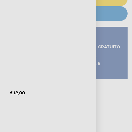
CERCA NEGOZIO
Servizi aggiuntivi alla consegna*
RITIRO USATO RAEE
GRATUITO
AGGIUNGI UN SERVIZIO
*I servizi sono esclusi dal costo di
consegna
Metodi di pagamento e finanziamenti
Informazioni sulla consegna
€ 12,90
Diritto di recesso