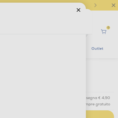
0
Ciao
Mobilità Elettrica
Lifestyle
Outlet
€ 12,90
IVA e contributo RAEE inclusi
Acquisto online
con consegna € 4,90
Ritiro in negozio
in 30 minuti e sempre gratuito
AGGIUNGI AL CARRELLO