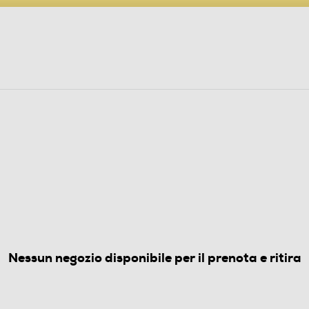
PARTECIPA AL CONCORSO ANNIVERSARIO
ine
 Audio
Elettrodomestici
Foto, Video, Droni
RI BIANCO
GR
5.0
(1)
Nessun negozio disponibile per il prenota e ritira