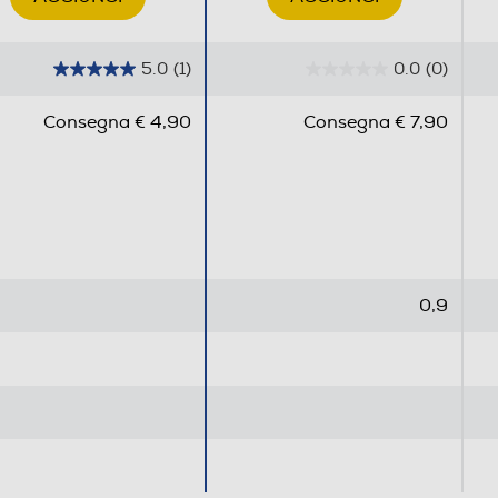
5.0
(1)
0.0
(0)
5
0
.
.
Consegna € 4,90
Consegna € 7,90
0
0
s
s
u
u
5
5
s
s
t
t
e
e
0,9
l
l
l
l
e
e
.
.
1
r
e