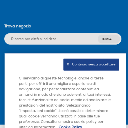
Trova negozio
INVIA
Seguici sui social
X   Continua senza accettare
Ci serviamo di queste tecnologie, anche di terze
parti, per offrirti una migliore esperienza di
navigazione, per personalizzare contenuti ed
Scarica la nostra app
annunci in modo che siano aderenti ai tuoi interessi,
fornirti funzionalità dei social media ed analizzare le
prestazioni del nostro sito. Selezionando
“Impostazioni cookie” ti sarà possibile determinare
quali cookie verranno utilizzati in base alle tue
preferenze. Consulta la nostra cookie policy per
ulteriori informazioni.
Cookie Policy