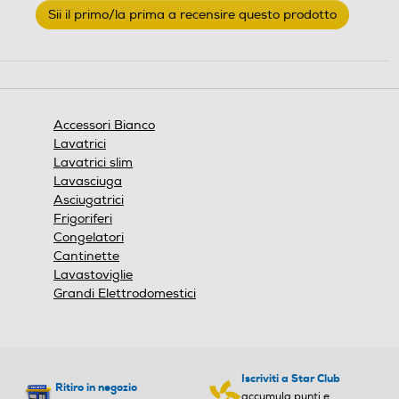
Sii il primo/la prima a recensire questo prodotto
valutazione
.
Questa
azione
aprirà
una
finestra
Accessori Bianco
modale.
Lavatrici
Lavatrici slim
Lavasciuga
Asciugatrici
Frigoriferi
Congelatori
Cantinette
Lavastoviglie
Grandi Elettrodomestici
Iscriviti a Star Club
Ritiro in negozio
accumula punti e