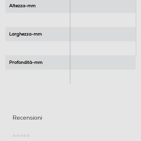
l
l
Altezza-mm
Altezza-mm
e
e
.
.
Larghezza-mm
Larghezza-mm
Profondità-mm
Profondità-mm
Recensioni
★★★★★
Nessuna