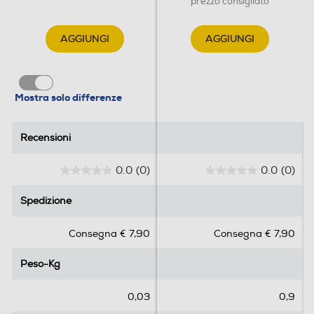
prezzo consigliato
AGGIUNGI
AGGIUNGI
Mostra solo differenze
Recensioni
Recensioni
0.0
(0)
0.0
(0)
0
0
.
.
Spedizione
Spedizione
0
0
s
s
Consegna € 7,90
Consegna € 7,90
u
u
5
5
Peso-Kg
Peso-Kg
s
s
t
t
e
e
0,03
0,9
l
l