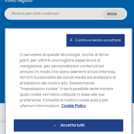
Trova negozio
INVIA
Seguici sui social
X   Continua senza accettare
Ci serviamo di queste tecnologie, anche di terze
parti, per offrirti una migliore esperienza di
navigazione, per personalizzare contenuti ed
Scarica la nostra app
annunci in modo che siano aderenti ai tuoi interessi,
fornirti funzionalità dei social media ed analizzare le
prestazioni del nostro sito. Selezionando
“Impostazioni cookie” ti sarà possibile determinare
quali cookie verranno utilizzati in base alle tue
preferenze. Consulta la nostra cookie policy per
ulteriori informazioni.
Cookie Policy
Euronics Italia SpA. Sede legale Via Montefeltro, 6/a 20156 Milano
Partita Iva, Codice Fiscale e iscrizione CCIAA Milano Monza Brianza Lodi
n. 13337170156. Codice intermediario SDI: HHBD9AK. Vendite soggette
Accetta tutti
agli Artt. 45 e ss del Codice del Consumo in tema di Diritti dei
Consumatori.