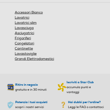
aprirà
una
finestra
Accessori Bianco
modale.
Lavatrici
Lavatrici slim
Lavasciuga
Asciugatrici
Frigoriferi
Congelatori
Cantinette
Lavastoviglie
Grandi Elettrodomestici
Iscriviti a Star Club
Ritiro in negozio
accumula punti e
gratuito e in 30 minuti
vantaggi
Potenzia i tuoi acquisti
Hai dubbi per l'ordine?
scopri i nostri servizi
Leggi le FAQ o contattaci