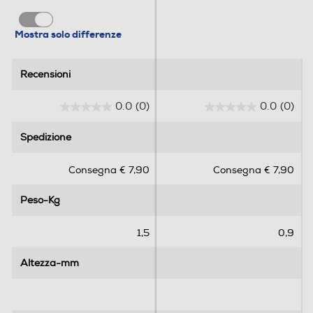
Mostra solo differenze
Recensioni
Recensioni
0.0
(0)
0.0
(0)
0
0
.
.
Spedizione
Spedizione
0
0
s
s
Consegna € 7,90
Consegna € 7,90
u
u
5
5
Peso-Kg
Peso-Kg
s
s
t
t
e
e
1,5
0,9
l
l
l
l
Altezza-mm
Altezza-mm
e
e
.
.