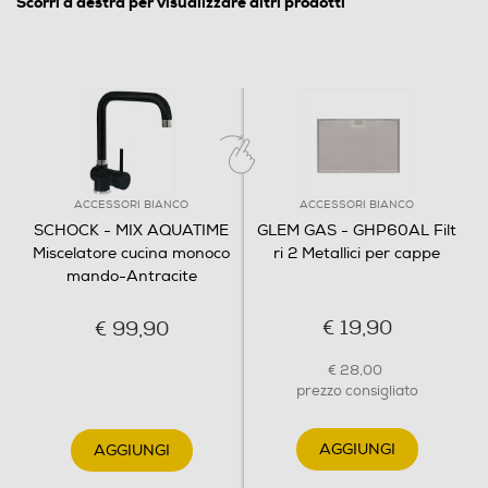
Scorri a destra per visualizzare altri prodotti
ACCESSORI BIANCO
ACCESSORI BIANCO
SCHOCK - MIX AQUATIME
GLEM GAS - GHP60AL Filt
Miscelatore cucina monoco
ri 2 Metallici per cappe
mando-Antracite
€ 19,90
€ 99,90
€ 28,00
prezzo consigliato
AGGIUNGI
AGGIUNGI