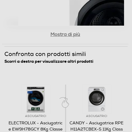
Funzione refresh
Fase antipiega
Mostra di più
Confronta con prodotti simili
Tasto partenza ritardata
Scorri a destra per visualizzare altri prodotti
Sicurezza
Blocco di sicurezza oblo'
ASCIUGATRICI
ASCIUGATRICI
ELECTROLUX - Asciugatric
CANDY - Asciugatrice RPE
Dettagli strutturali
e EW9H78GCY 8Kg Classe
H11A2TCBEX-S 11Kg Class