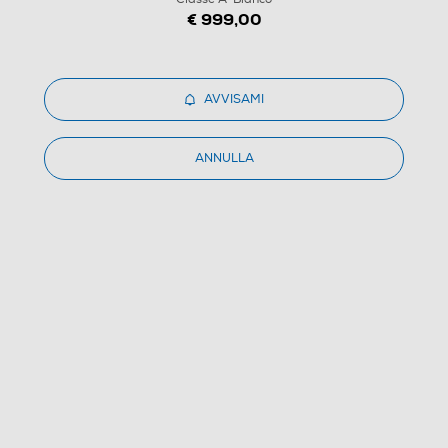
€ 999,00
AVVISAMI
ANNULLA
1
/
21
ELECTROLUX - Asciugatrice EW9H78GCY 8Kg Classe
A-Bianco
3.0
(3)
Dettagli Prodotto
Confronta