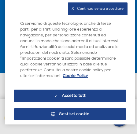
Seguici sui social
X   Continua senza accettare
Ci serviamo di queste tecnologie, anche di terze
parti, per offrirti una migliore esperienza di
navigazione, per personalizzare contenuti ed
Scarica la nostra app
annunci in modo che siano aderenti ai tuoi interessi,
fornirti funzionalità dei social media ed analizzare le
prestazioni del nostro sito. Selezionando
“Impostazioni cookie” ti sarà possibile determinare
quali cookie verranno utilizzati in base alle tue
preferenze. Consulta la nostra cookie policy per
ulteriori informazioni.
Cookie Policy
Euronics Italia SpA. Sede legale Via Montefeltro, 6/a 20156 Milano
SmartSave. Risparmia fino a 50 minuti di tempo
Partita Iva, Codice Fiscale e iscrizione CCIAA Milano Monza Brianza Lodi
o al 20% di energia per carico*.
n. 13337170156. Codice intermediario SDI: HHBD9AK. Vendite soggette
agli Artt. 45 e ss del Codice del Consumo in tema di Diritti dei
Accetta tutti
SmartSave è l'ultima innovazione
Consumatori.
nell'asciugatura. Scegli se risparmiare fino a 50
minuti di tempo oppure fino al 20% di energia*
Gestisci cookie
per ogni carico grazie alle modalità Risparmio
AGGIUNGI AL CARRELLO
tempo e Risparmio energetico. Sperimenta una
tecnologia all'avanguardia progettata per