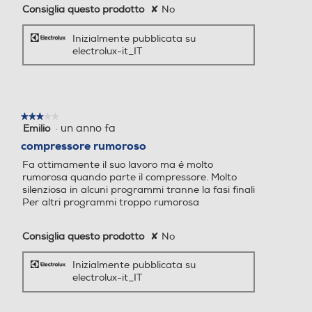
Consiglia questo prodotto
✘
No
Inizialmente pubblicata su
Indicazione tempo residuo
Indicazione tempo residuo
electrolux-it_IT
Funzione refresh
Funzione refresh
★★★★★
★★★★★
·
un anno fa
Emilio
3
su
compressore rumoroso
5
Fa ottimamente il suo lavoro ma é molto
stelle.
Fase antipiega
Fase antipiega
rumorosa quando parte il compressore. Molto
silenziosa in alcuni programmi tranne la fasi finali
Per altri programmi troppo rumorosa
Tasto partenza ritardata
Tasto partenza ritardata
Next
Prev
Consiglia questo prodotto
✘
No
1
2
3
4
5
Inizialmente pubblicata su
electrolux-it_IT
Asciugatrice a pompa di calore 900 PerfectCare
EW9H78GCY 8.0 kg classe energetica A
Altre funzioni
Altre funzioni