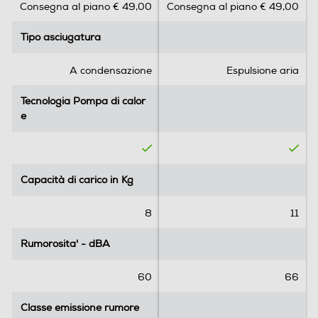
Consegna al piano € 49,00
Consegna al piano € 49,00
u
u
5
5
Altezza-mm
Tipo asciugatura
Tipo asciugatura
s
s
t
t
850
e
e
A condensazione
Espulsione aria
Larghezza-mm
l
l
l
l
Tecnologia Pompa di calor
Tecnologia Pompa di calor
596
e
e
e
e
.
.
Profondità-mm
3
2
r
r
636
e
e
Capacità di carico in Kg
Capacità di carico in Kg
c
c
Peso-Kg
e
e
8
11
n
n
51
s
s
Rumorosita' - dBA
Rumorosita' - dBA
i
i
o
o
Informazioni sulla sicurezza del prodotto
60
66
n
n
i
i
Clicca qui
Classe emissione rumore
Classe emissione rumore