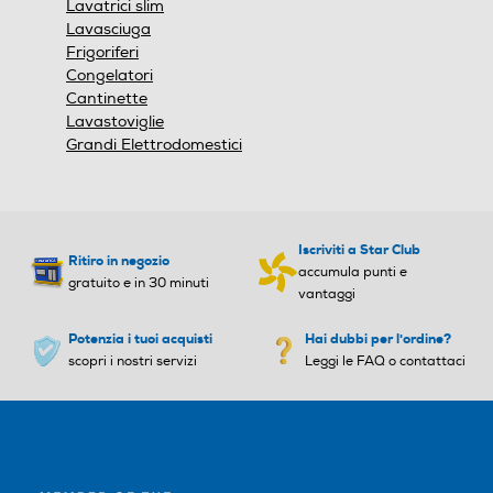
Lavatrici slim
Lavasciuga
Frigoriferi
Congelatori
Illuminazione cestello
Illuminazione cestello
Cantinette
Lavastoviglie
Grandi Elettrodomestici
Rotazione del cesto
Rotazione del cesto
Alternata
Alternata
Iscriviti a Star Club
Ritiro in negozio
accumula punti e
Altre descrizioni strutturali
Altre descrizioni strutturali
gratuito e in 30 minuti
vantaggi
Y
Potenzia i tuoi acquisti
Hai dubbi per l'ordine?
scopri i nostri servizi
Leggi le FAQ o contattaci
Volume cestello-l
Volume cestello-l
125
Altezza-mm
Altezza-mm