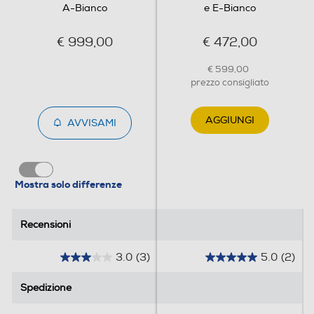
A-Bianco
e E-Bianco
Tipo di carica
€ 999,00
€ 472,00
Frontale
Tipo d'installazione
€ 599,00
prezzo consigliato
Libera
AGGIUNGI
AVVISAMI
Maxi oblo
Mostra solo differenze
Illuminazione cestello
Recensioni
Recensioni
Rotazione del cesto
3.0
(3)
5.0
(2)
3
5
Alternata
.
.
Spedizione
Spedizione
0
0
s
s
Dimensioni - Peso