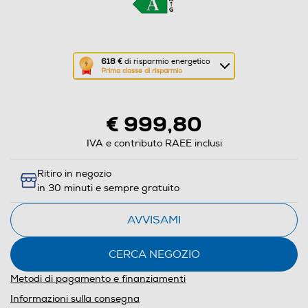
Questa
618 €
di risparmio energetico
Prima classe di risparmio
azione
aprirà
il
€ 999,80
Calcolatore
di
IVA e contributo RAEE inclusi
risparmio
Ritiro in negozio
energetico
in 30 minuti e sempre gratuito
di
Youreko.
AVVISAMI
CERCA NEGOZIO
Metodi di pagamento e finanziamenti
Informazioni sulla consegna