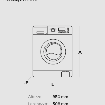
Con Pompa di calore
Altezza:
850 mm
Larghezza:
596 mm