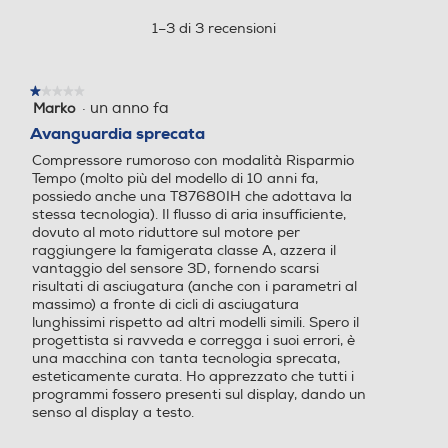
azione
aprirà
1–3 di 3 recensioni
94
84
una
finestra
Programma lana
Programma lana
modale.
★★★★★
★★★★★
·
un anno fa
Marko
1
su
Avanguardia sprecata
5
Compressore rumoroso con modalità Risparmio
Programmi speciali
Programmi speciali
stelle.
Tempo (molto più del modello di 10 anni fa,
possiedo anche una T87680IH che adottava la
A colori, Cotone, Rapido, Re
stessa tecnologia). Il flusso di aria insufficiente,
fresh, Sport, Sintetico, Vesti
dovuto al moto riduttore sul motore per
ti bianchi, Lana
raggiungere la famigerata classe A, azzera il
vantaggio del sensore 3D, fornendo scarsi
risultati di asciugatura (anche con i parametri al
massimo) a fronte di cicli di asciugatura
lunghissimi rispetto ad altri modelli simili. Spero il
Display
Display
progettista si ravveda e corregga i suoi errori, è
una macchina con tanta tecnologia sprecata,
esteticamente curata. Ho apprezzato che tutti i
programmi fossero presenti sul display, dando un
senso al display a testo.
Indicazione fasi ciclo
Indicazione fasi ciclo