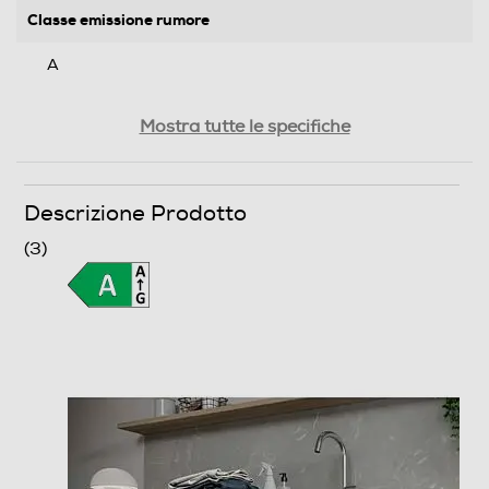
Classe emissione rumore
A
Capacità nominale del programma eco 40°-60° (kg)
Mostra tutte le specifiche
8
Durata programma Eco (ore,min)
Descrizione Prodotto
3,19
(3)
Efficienze
Nuova Classe efficienza energetica
A
Efficienza condensazione ponderata (%)
94