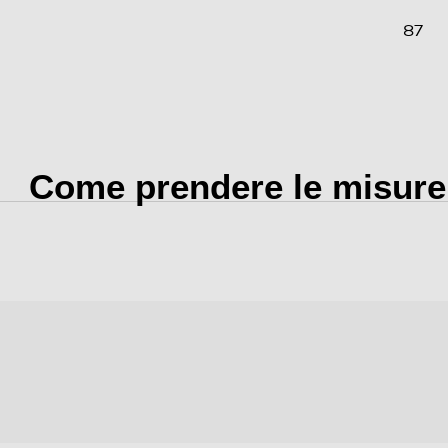
87
87
87
Come prendere le misure
176
PROGRAMMI AUTOMATICI*** Pronto Stiro • Delicati
• Lana • Asciugamani • Trapunte • Outdoor • Cotone
• Misti • Sintetici • Camicie • PROGRAMMI MANUALI
Rapido 35’ • Refresh con aria fredda • Aria calda •