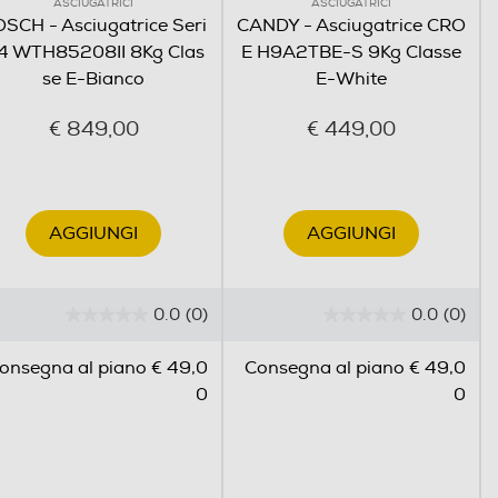
ASCIUGATRICI
ASCIUGATRICI
SCH - Asciugatrice Seri
CANDY - Asciugatrice CRO
 4 WTH85208II 8Kg Clas
E H9A2TBE-S 9Kg Classe
se E-Bianco
E-White
€ 849,00
€ 449,00
AGGIUNGI
AGGIUNGI
0.0
(0)
0.0
(0)
0
0
.
.
onsegna al piano € 49,0
Consegna al piano € 49,0
0
0
0
0
s
s
u
u
5
5
s
s