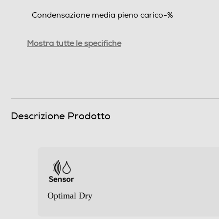
Condensazione media pieno carico-%
Condensazione media mezzo carico-%
Mostra tutte le specifiche
Efficienza condensazione ponderata (%)
Consumi
Consumo annuo energia mezzo carico-kWh
Descrizione Prodotto
Programmi
Programma lana
Optimal Dry
Programmi speciali