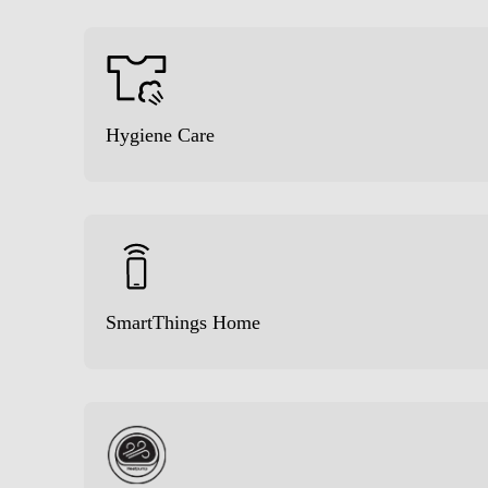
Funzioni e Plus
Display
Hygiene Care
Indicazione fasi ciclo
Indicazione tempo residuo
Funzione refresh
Fase antipiega
SmartThings Home
Livelli asciugatura
Tasto partenza ritardata
Altre funzioni