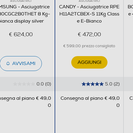
ASCIUGATRICI
ASCIUGATRICI
Indicatore Tempo • Segnale Pulizia Filtro •
SUNG - Asciugatrice
CANDY - Asciugatrice RPE
BO
Indicatore Blocco Filtro • Indicatore Livello Acqua •
0CGC2B0THET 8 Kg-
H11A2TCBEX-S 11Kg Class
e
Indicatore Fine ciclo • Filtro interno doppio • Filtro
ianca display silver
e E-Bianco
esterno con segnale acustico • Porta Reversibile •
€ 624,00
€ 472,00
Sicurezza bambini (blocco tasti) • Kit drenaggio
acqua •
€ 599,00
prezzo consigliato
AGGIUNGI
AVVISAMI
850
0.0
(0)
5.0
(2)
600
0
5
.
.
600
segna al piano € 49,0
Consegna al piano € 49,0
C
0
0
0
0
s
s
48
u
u
5
5
s
s