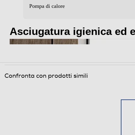
Pompa di calore
Sicurezza
Blocco di sicurezza oblo'
Asciugatura igienica ed e
Dettagli strutturali
Tipo di carica
Tipo d'installazione
Confronta con prodotti simili
Maxi oblo
Illuminazione cestello
Rotazione del cesto