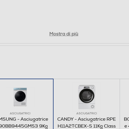
4
Mostra di più
Ai CONTROL Q-rator • Smart Control (Wi-Fi) •
SmartThings • Indicatore Asciugatura • Indicatore
Tempo • Segnale Pulizia Filtro • Indicatore Blocco
Filtro • Indicatore Fine ciclo •
ASCIUGATRICI
ASCIUGATRICI
SUNG - Asciugatrice
CANDY - Asciugatrice RPE
BO
90BB9445GMS3 9Kg
H11A2TCBEX-S 11Kg Class
e