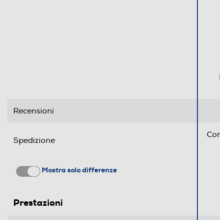
Tipo di carica
Tipo d'installazione
Maxi oblo
Illuminazione cestello
Rotazione del cesto
Recensioni
Con
Spedizione
Altre descrizioni strutturali
Mostra solo differenze
Dimensioni - Peso
Prestazioni
Altezza-mm