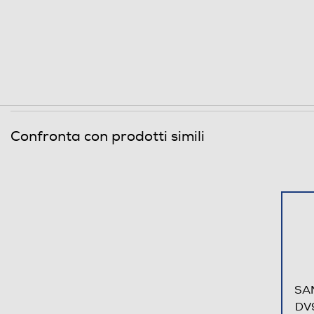
Funzione refresh
Fase antipiega
Livelli asciugatura
Tasto partenza ritardata
Confronta con prodotti simili
Altre funzioni
Sicurezza
Blocco di sicurezza oblo'
SAM
Dettagli strutturali
DV