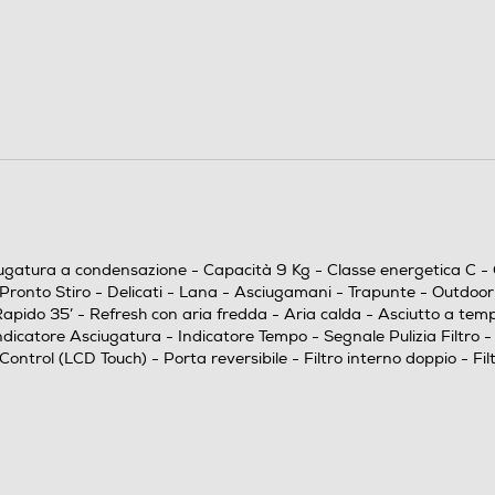
g)
9
3,35
C
86
sciugatura a condensazione - Capacità 9 Kg - Classe energetica C 
86
to Stiro - Delicati - Lana - Asciugamani - Trapunte - Outdoor - C
o 35’ - Refresh con aria fredda - Aria calda - Asciutto a tempo 
86
atore Asciugatura - Indicatore Tempo - Segnale Pulizia Filtro - Ind
ontrol (LCD Touch) - Porta reversibile - Filtro interno doppio - Fi
182