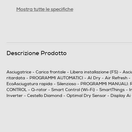
Capacità nominale del programma eco 40°-60° (k
Mostra tutte le specifiche
Durata programma Eco (ore,min)
Efficienze
Nuova Classe efficienza energetica
Descrizione Prodotto
Condensazione media pieno carico-%
Asciugatrice - Carica frontale - Libera installazione (FS) - A
Condensazione media mezzo carico-%
ritardata - PROGRAMMI AUTOMATICI - AI Dry - Air Refresh - Pron
EcoAsciugatura rapida - Silenzioso - PROGRAMMI MANUALI: Rapid
Efficienza condensazione ponderata (%)
CONTROL - Q-rator - Smart Control (Wi-Fi) - SmartThings - Indic
Inverter - Cestello Diamond - Optimal Dry Sensor - Display Ai C
Consumi
Consumo annuo energia mezzo carico-kWh