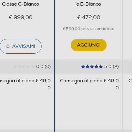
Classe C-Bianco
e E-Bianco
Frontale
€ 999,00
€ 472,00
Libera
€ 599,00
prezzo consigliato
AGGIUNGI
AVVISAMI
Unidirezionale
0.0
(0)
5.0
(2)
0
5
Colore oblò Black Colore pannello Morning Blue
.
.
Motore Digital Inverter Cestello Diamond Optimal
segna al piano € 49,0
Consegna al piano € 49,0
C
0
0
Dry Sensor • Display Ai Control (LCD Touch) Porta
0
0
s
s
reversibile Filtro interno doppio • Filtro esterno con
u
u
segnale acustico • Kit drenaggio acqua •
5
5
s
s
t
t
e
e
850