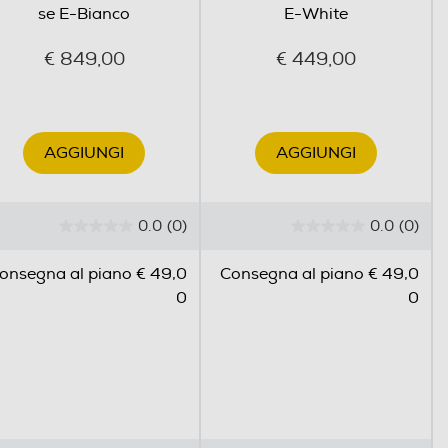
se E-Bianco
E-White
€ 849,00
€ 449,00
AGGIUNGI
AGGIUNGI
0.0
(0)
0.0
(0)
0
0
.
.
onsegna al piano € 49,0
Consegna al piano € 49,0
0
0
0
0
s
s
u
u
5
5
s
s
t
t
e
e