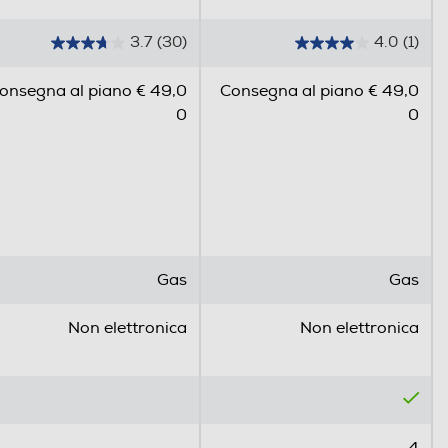
3.7
(30)
4.0
(1)
3
4
.
.
onsegna al piano € 49,0
Consegna al piano € 49,0
7
0
0
0
s
s
u
u
5
5
s
s
t
t
e
e
l
l
Gas
Gas
l
l
e
e
Non elettronica
Non elettronica
.
.
3
1
0
r
r
e
e
c
4