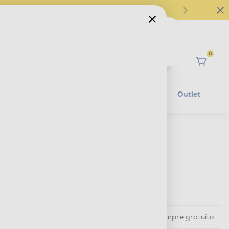
0
Ciao
Mobilità Elettrica
Lifestyle
Outlet
€ 699,99
IVA e contributo RAEE inclusi
Ritiro in negozio
in 30 minuti e sempre gratuito