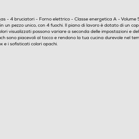
2
Acciaio smaltato
4 bruciatori - Forno elettrico - Classe energetica A - Volume 56 L
n un pezzo unico, con 4 fuochi. Il piano di lavoro è dotato di un coper
Inox
 colori visualizzati possono variare a seconda delle impostazioni e de
uch sono piacevoli al tocco e rendono la tua cucina durevole nel temp
e i sofisticati colori opachi.
Elettrico
56
No