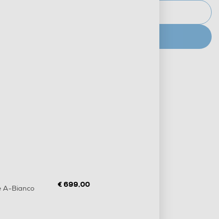
AVVISAMI
CERCA NEGOZIO
Metodi di pagamento e finanziamenti
Informazioni sulla consegna
Diritto di recesso
€ 699,00
 A-Bianco