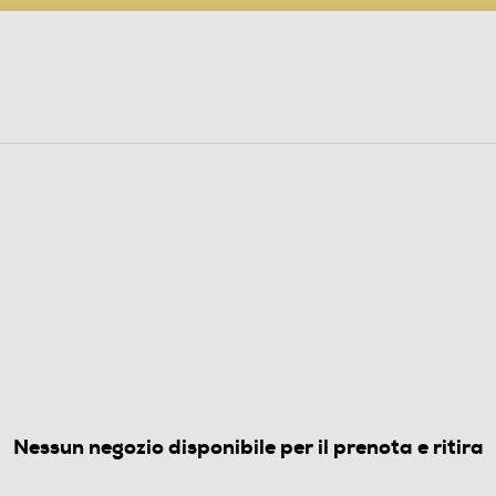
PARTECIPA AL CONCORSO ANNIVERSARIO
ine
 Audio
Elettrodomestici
Foto, Video, Droni
64EBV24 Classe A-Bianco
(0)
Nessun negozio disponibile per il prenota e ritira