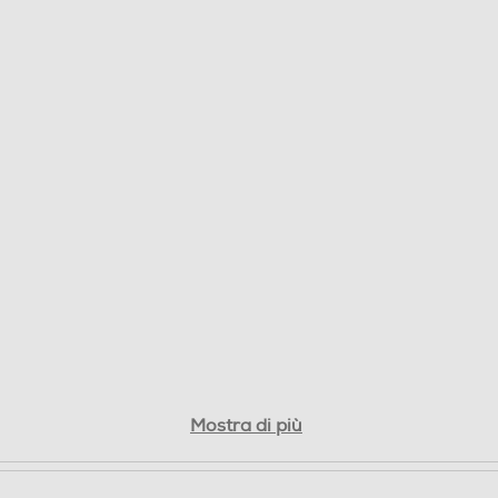
Fine cottura
250
5
5
Mostra di più