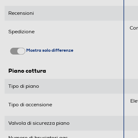
Accessori
Recensioni
Numero griglie forno
Con
Spedizione
Dimensioni - Peso
Mostra solo differenze
Altezza-mm
Piano cottura
Larghezza-mm
Profondità-mm
Tipo di piano
Peso-Kg
Ele
Tipo di accensione
Descrizione
Valvola di sicurezza piano
Numero di bruciatori gas