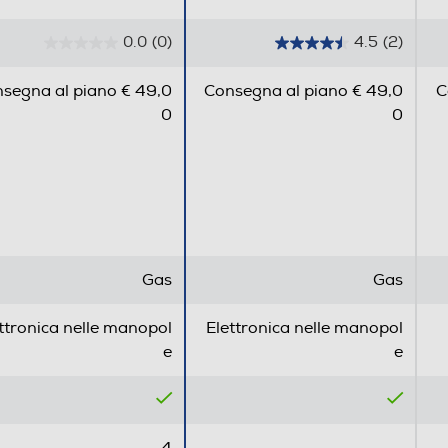
0.0
(0)
4.5
(2)
0
4
.
.
1
segna al piano € 49,0
Consegna al piano € 49,0
C
0
5
0
0
s
s
u
u
5
5
850
s
s
t
t
600
e
e
l
l
600
Gas
Gas
l
l
60
e
e
ttronica nelle manopol
Elettronica nelle manopol
.
.
e
e
2
r
e
Questa cucina, con forno singolo, è dotata di un
c
piano di lavoro in acciaio inossidabile, stampato in
4