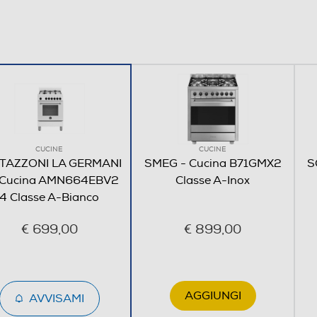
A
Frontali
Triplo
CUCINE
CUCINE
TAZZONI LA GERMANI
SMEG - Cucina B71GMX2
S
 Cucina AMN664EBV2
Classe A-Inox
4 Classe A-Bianco
€ 699,00
€ 899,00
AGGIUNGI
AVVISAMI