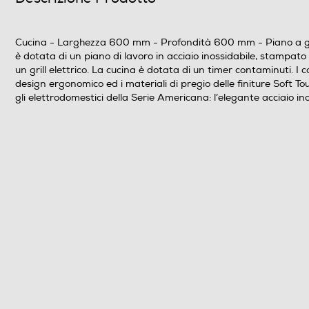
Numero griglie del piano
Materiale griglie piano
Cucina - Larghezza 600 mm - Profondità 600 mm - Piano a gas - 
è dotata di un piano di lavoro in acciaio inossidabile, stampato i
Materiale del piano
un grill elettrico. La cucina è dotata di un timer contaminuti. I
design ergonomico ed i materiali di pregio delle finiture Soft To
gli elettrodomestici della Serie Americana: l’elegante acciaio inox 
Forno
Tipo di forno
Accensione elettronica forno
Valvola sicurezza forno
Volume in litri
Ventilato
Autopulente