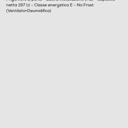
netta 197 Lt - Classe energetica E - No Frost
199
(Ventilato+Deumidifica)
Scomparto frigorifero
Capacità netta frigorifero - l
145
Raffreddamento frigorifero
No Frost (Ventilato+Deumidifica)
Sbrinamento frigorifero
Automatico
Raffreddamento rapido