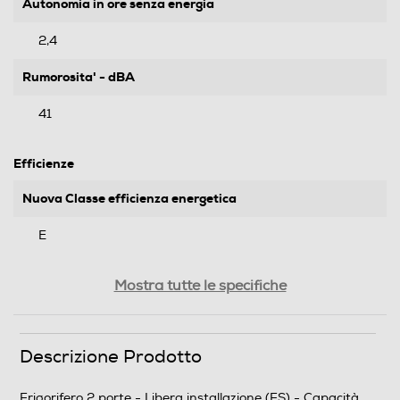
Autonomia in ore senza energia
2,4
Rumorosita' - dBA
41
Efficienze
Nuova Classe efficienza energetica
E
Classe emissione rumore
Mostra tutte le specifiche
C
Descrizione Prodotto
Consumi
Consumo annuo energia-kWh
Frigorifero 2 porte - Libera installazione (FS) - Capacità