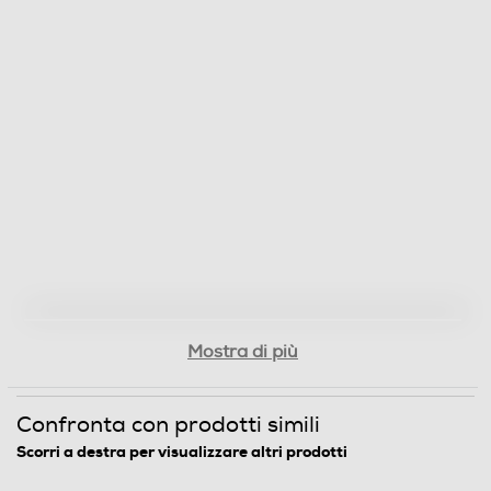
Numero cassetti frigorifero
1
Numero ripiani
3
Materiale ripiani frigo
Ripiani in Vetro
Scomparto congelatore
Capacità netta congelatore- l
Mostra di più
52
Confronta con prodotti simili
Raffreddamento congelatore
Scorri a destra per visualizzare altri prodotti
No Frost (Ventilato+Deumidifica)