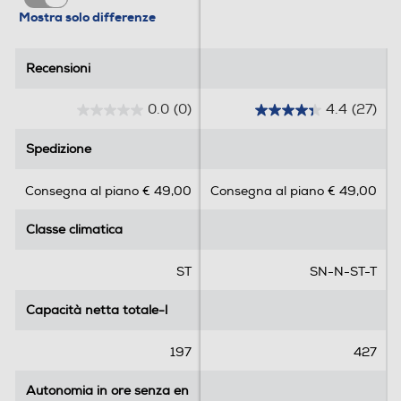
Mostra solo differenze
Controllo separato temperatura
Recensioni
Recensioni
0.0
(0)
4.4
(27)
Display
0
4
.
.
Spedizione
Spedizione
0
4
s
s
Sistema Multi Flow
Consegna al piano € 49,00
Consegna al piano € 49,00
u
u
5
5
Classe climatica
Classe climatica
s
s
t
t
Holiday
e
e
ST
SN-N-ST-T
l
l
l
l
Capacità netta totale-l
Capacità netta totale-l
e
e
Zona 0 gradi
.
.
197
427
2
7
Autonomia in ore senza en
Autonomia in ore senza en