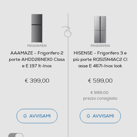
Sbrinamento congelatore
Automatico
Congelazione rapida
FRIGORIFERI
FRIGORIFERI
AAAMAZE - Frigorifero 2
HISENSE - Frigorifero 3 e
Posizione vano congelatore
porte AHDD26NEX0 Class
più porte RQ515N4AC2 Cl
e E 197 lt-Inox
asse E 467l-Inox look
In alto
€ 399,00
€ 599,00
Numero stelle
€ 999,00
4 stelle
prezzo consigliato
Funzioni e Plus
AVVISAMI
AVVISAMI
Controllo elettronico temperatura