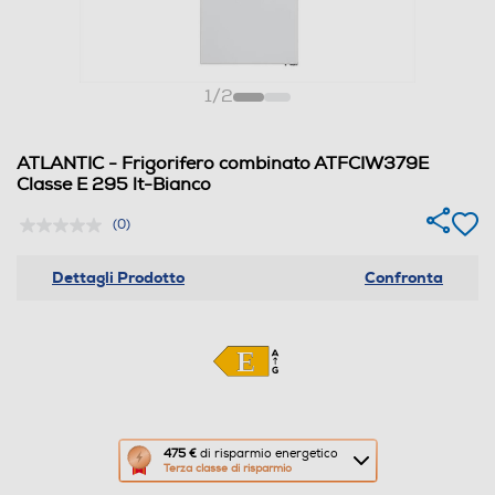
1
/
2
ATLANTIC - Frigorifero combinato ATFCIW379E
Classe E 295 lt-Bianco
(0)
Dettagli Prodotto
Confronta
Questa
475 €
di risparmio energetico
Terza classe di risparmio
azione