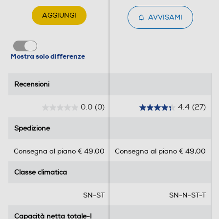
Libera
AGGIUNGI
AVVISAMI
Numero di compressori
1
Mostra solo differenze
Posizione cerniere
Recensioni
Recensioni
A destra
0.0
(0)
4.4
(27)
0
4
Numero di porte
.
.
Spedizione
Spedizione
0
4
2
s
s
Consegna al piano € 49,00
Consegna al piano € 49,00
u
u
Maniglie integrate
5
5
Classe climatica
Classe climatica
s
s
t
t
e
e
SN-ST
SN-N-ST-T
Dimensioni - Peso
l
l
l
l
Capacità netta totale-l
Capacità netta totale-l