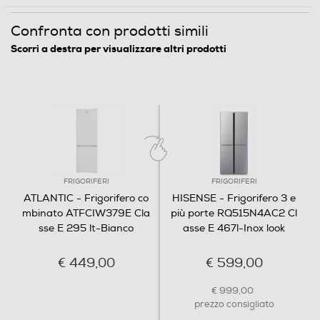
Confronta con prodotti simili
Porte reversibili
Scorri a destra per visualizzare altri prodotti
Allarme porta
Dettagli strutturali
FRIGORIFERI
FRIGORIFERI
Categoria
ATLANTIC - Frigorifero co
HISENSE - Frigorifero 3 e
mbinato ATFCIW379E Cla
più porte RQ515N4AC2 Cl
Frigo - congelatore
sse E 295 lt-Bianco
asse E 467l-Inox look
Tipo di frigorifero
€ 449,00
€ 599,00
Combinato
€ 999,00
prezzo consigliato
Tipo d'installazione