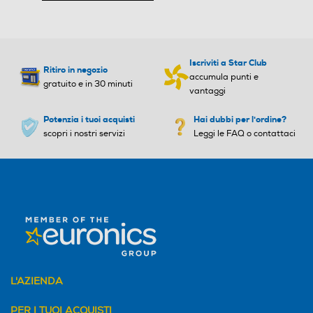
Consumo annuo energia-k
Consumo annuo energia-k
Wh
Wh
239
293
Iscriviti a Star Club
Ritiro in negozio
accumula punti e
gratuito e in 30 minuti
Capacità netta frigorifero
Capacità netta frigorifero
vantaggi
- l
- l
Potenzia i tuoi acquisti
Hai dubbi per l'ordine?
scopri i nostri servizi
207
Leggi le FAQ o contattaci
278
Raffreddamento frigorifer
Raffreddamento frigorifer
o
o
No Frost (Ventilato+Deumi
No Frost (Ventilato+Deumi
difica)
difica)
Sbrinamento frigorifero
Sbrinamento frigorifero
L'AZIENDA
Automatico
Automatico
PER I TUOI ACQUISTI