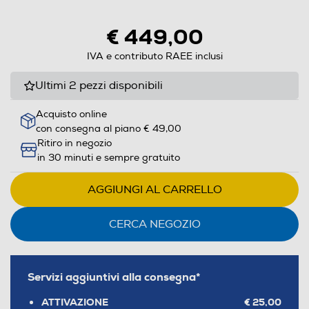
aprirà
il
€ 449,00
Calcolatore
di
IVA e contributo RAEE inclusi
risparmio
Ultimi 2 pezzi disponibili
energetico
di
Acquisto online
Youreko.
con consegna al piano € 49,00
Ritiro in negozio
in 30 minuti e sempre gratuito
AGGIUNGI AL CARRELLO
CERCA NEGOZIO
Servizi aggiuntivi alla consegna*
ATTIVAZIONE
€ 25,00