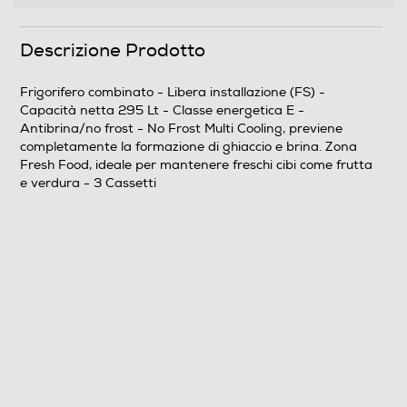
Posizione vano congelatore
Descrizione Prodotto
In basso
Frigorifero combinato - Libera installazione (FS) -
Numero stelle
Capacità netta 295 Lt - Classe energetica E -
Antibrina/no frost - No Frost Multi Cooling, previene
4 stelle
completamente la formazione di ghiaccio e brina. Zona
Fresh Food, ideale per mantenere freschi cibi come frutta
Cassetti congelatore-num
e verdura - 3 Cassetti
3
Funzioni e Plus
Display
Holiday