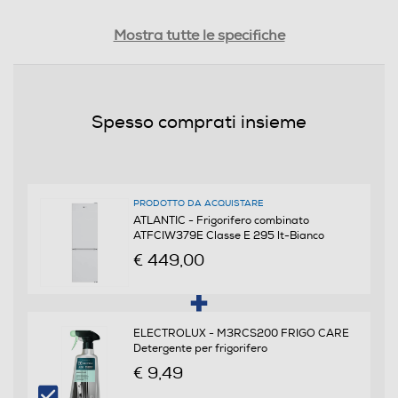
Consumi
Mostra tutte le specifiche
Consumo annuo energia-kWh
239
Spesso comprati insieme
Scomparto frigorifero
Capacità netta frigorifero - l
PRODOTTO DA ACQUISTARE
ATLANTIC - Frigorifero combinato
207
ATFCIW379E Classe E 295 lt-Bianco
€ 449,00
Raffreddamento frigorifero
No Frost (Ventilato+Deumidifica)
ELECTROLUX - M3RCS200 FRIGO CARE
Sbrinamento frigorifero
Detergente per frigorifero
€ 9,49
Automatico