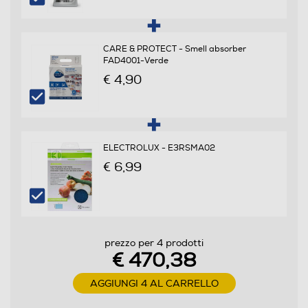
Numero ripiani
4
CARE & PROTECT - Smell absorber
FAD4001-Verde
Materiale ripiani frigo
€ 4,90
Ripiani in Cristallo temperato
Scomparto congelatore
ELECTROLUX - E3RSMA02
Capacità netta congelatore- l
€ 6,99
88
Raffreddamento congelatore
No Frost (Ventilato+Deumidifica)
prezzo per 4 prodotti
€ 470,38
Sbrinamento congelatore
AGGIUNGI 4 AL CARRELLO
Automatico