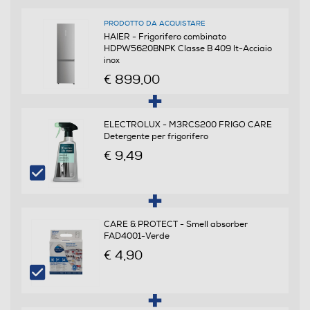
B
PRODOTTO DA ACQUISTARE
HAIER - Frigorifero combinato
Consumi
HDPW5620BNPK Classe B 409 lt-Acciaio
inox
Consumo annuo energia-kWh
€ 899,00
142
ELECTROLUX - M3RCS200 FRIGO CARE
Scomparto frigorifero
Detergente per frigorifero
€ 9,49
Capacità netta frigorifero - l
289
Raffreddamento frigorifero
CARE & PROTECT - Smell absorber
FAD4001-Verde
No Frost (Ventilato+Deumidifica)
€ 4,90
Sbrinamento frigorifero
Automatico