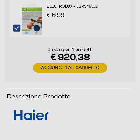
ELECTROLUX - E3RSMA02
Raffreddamento rapido
€ 6,99
Numero cassetti frigorifero
prezzo per 4 prodotti
1
€ 920,38
Numero ripiani
AGGIUNGI 4 AL CARRELLO
3
Materiale ripiani frigo
Descrizione Prodotto
Ripiani in Vetro
Scomparto congelatore
Capacità netta congelatore- l