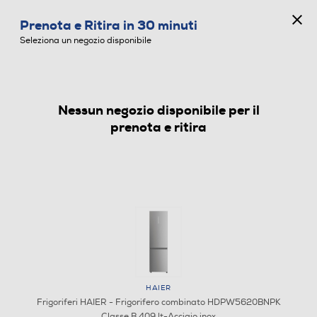
CONCORSO ANNIVERSARIO
Prenota e Ritira in 30 minuti
0
Seleziona un negozio disponibile
Nessun negozio disponibile per il
FRIGORIFERI
prenota e ritira
HAIER
Frigoriferi HAIER - Frigorifero combinato HDPW5620BNPK
Classe B 409 lt-Acciaio inox