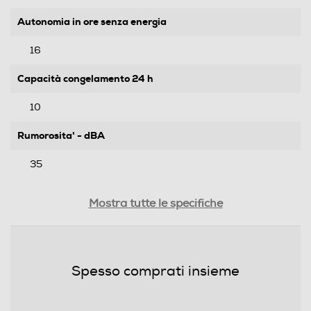
Autonomia in ore senza energia
16
Capacità congelamento 24 h
10
Rumorosita' - dBA
35
Efficienze
Mostra tutte le specifiche
Nuova Classe efficienza energetica
B
Spesso comprati insieme
Classe emissione rumore