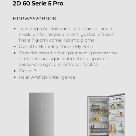
2D 60 Serie 5 Pro
120
Raffreddamento congelatore
HDPW5620BNPK
No Frost (Ventilato+Deumidifica)
Tecnologia Air Surround: distribuisce l’aria in
modo uniforme per alimenti gustosi e fresch
fino a 7 giorni come il primo giorno
Sbrinamento congelatore
Cassetto Humidity Zone e My Zone
Capacità extra: i ripiani pieghevoli permettono
Automatico
di ottimizzare ogni centimetro di spazio e
conservare ogni alimento con facilità
Congelazione rapida
Classe B
Haier Artificial Intelligence
Posizione vano congelatore
In basso
Numero stelle
4 stelle