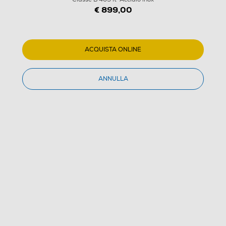
€ 899,00
ACQUISTA ONLINE
ANNULLA
1
/
26
HAIER - Frigorifero combinato HDPW5620BNPK
Classe B 409 lt-Acciaio inox
5.0
(1)
Dettagli Prodotto
Confronta