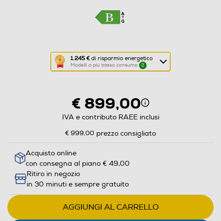
Questa
1.245 €
di risparmio energetico
Modelli a più basso consumo
2
azione
aprirà
il
€ 899,00
Calcolatore
di
IVA e contributo RAEE inclusi
risparmio
€ 999,00
prezzo consigliato
energetico
di
Acquisto online
con consegna al piano € 49,00
Youreko.
Ritiro in negozio
in 30 minuti e sempre gratuito
AGGIUNGI AL CARRELLO