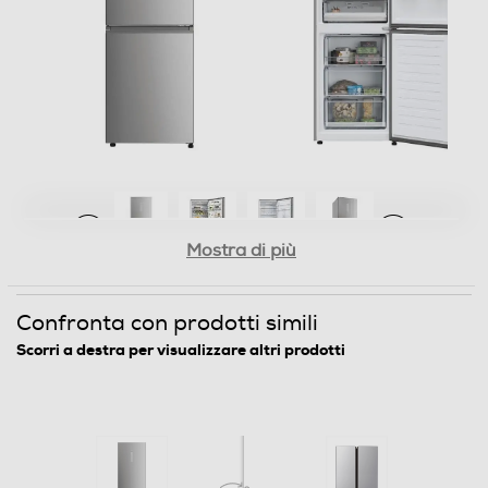
Cassetti congelatore-num
3
Funzioni e Plus
Controllo elettronico temperatura
Mostra di più
Controllo separato temperatura
Confronta con prodotti simili
Display
Scorri a destra per visualizzare altri prodotti
Sistema Multi Flow