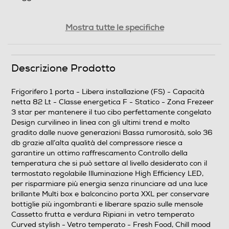
Efficienze
Mostra tutte le specifiche
Nuova Classe efficienza energetica
Descrizione Prodotto
F
Classe emissione rumore
Frigorifero 1 porta - Libera installazione (FS) - Capacità
netta 82 Lt - Classe energetica F - Statico - Zona Frezeer
C
3 star per mantenere il tuo cibo perfettamente congelato
Design curvilineo in linea con gli ultimi trend e molto
gradito dalle nuove generazioni Bassa rumorosità, solo 36
Consumi
db grazie all’alta qualità del compressore riesce a
garantire un ottimo raffrescamento Controllo della
Consumo annuo energia-kWh
temperatura che si può settare al livello desiderato con il
termostato regolabile Illuminazione High Efficiency LED,
156
per risparmiare più energia senza rinunciare ad una luce
brillante Multi box e balconcino porta XXL per conservare
bottiglie più ingombranti e liberare spazio sulle mensole
Scomparto frigorifero
Cassetto frutta e verdura Ripiani in vetro temperato
Curved stylish - Vetro temperato - Fresh Food, Chill mood
Capacità netta frigorifero - l