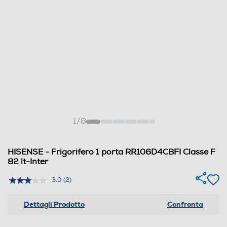
1
/
8
HISENSE - Frigorifero 1 porta RR106D4CBFI Classe F
82 lt-Inter
3.0
(2)
Dettagli Prodotto
Confronta