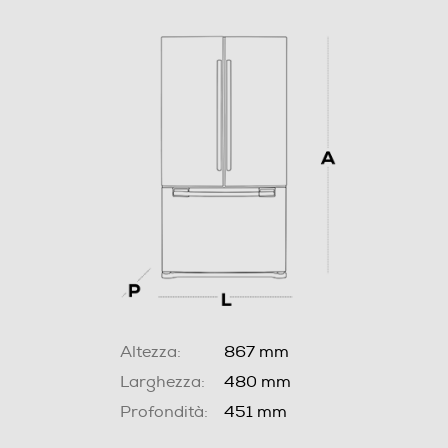
Altezza:
867 mm
Larghezza:
480 mm
Profondità:
451 mm