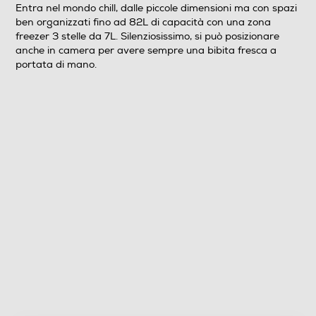
Entra nel mondo chill, dalle piccole dimensioni ma con spazi
ben organizzati fino ad 82L di capacità con una zona
75
freezer 3 stelle da 7L. Silenziosissimo, si può posizionare
anche in camera per avere sempre una bibita fresca a
Raffreddamento frigorifero
portata di mano.
Statico
Sbrinamento frigorifero
Manuale
Numero cassetti frigorifero
1
Numero ripiani
1
Materiale ripiani frigo