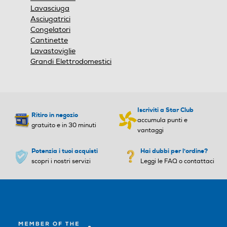
Sbrinamento frigorifero
Sbrinamento frigorifero
Lavasciuga
Asciugatrici
Manuale
Automatico
Congelatori
Cantinette
Numero cassetti frigorifero
Numero cassetti frigorifero
Lavastoviglie
Grandi Elettrodomestici
1
2
Numero ripiani
Numero ripiani
Iscriviti a Star Club
Ritiro in negozio
1
3
accumula punti e
gratuito e in 30 minuti
vantaggi
Materiale ripiani frigo
Materiale ripiani frigo
Potenzia i tuoi acquisti
Hai dubbi per l'ordine?
scopri i nostri servizi
Leggi le FAQ o contattaci
Ripiani in Vetro temperato
Ripiani in Vetro temperato
Raffreddamento rapido
Raffreddamento rapido