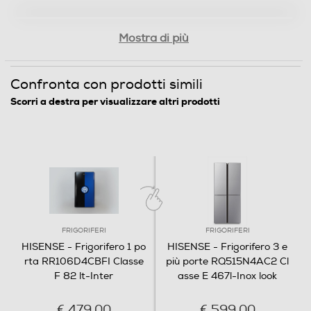
Ripiani in Vetro temperato
Mostra di più
Scomparto congelatore
Capacità netta congelatore- l
Confronta con prodotti simili
7
Scorri a destra per visualizzare altri prodotti
Raffreddamento congelatore
Statico
Numero stelle
3 stelle
FRIGORIFERI
FRIGORIFERI
HISENSE - Frigorifero 1 po
HISENSE - Frigorifero 3 e
Funzioni e Plus
rta RR106D4CBFI Classe
più porte RQ515N4AC2 Cl
Display
F 82 lt-Inter
asse E 467l-Inox look
€ 479,00
€ 599,00