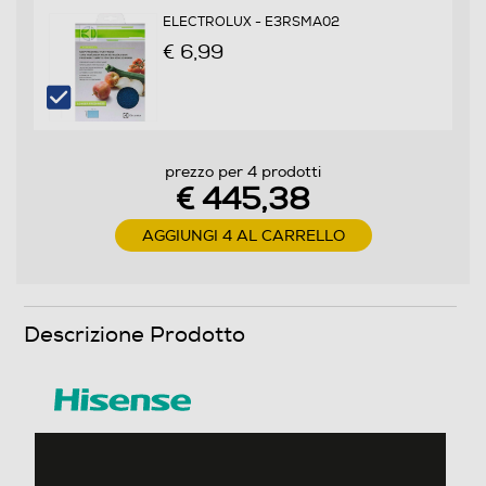
ELECTROLUX - E3RSMA02
4
€ 6,99
Materiale ripiani frigo
Ripiani in Vetro temperato
prezzo per 4 prodotti
Scomparto congelatore
€ 445,38
Capacità netta congelatore- l
AGGIUNGI 4 AL CARRELLO
52
Raffreddamento congelatore
Descrizione Prodotto
No Frost (Ventilato+Deumidifica)
Sbrinamento congelatore
Automatico
Congelazione rapida