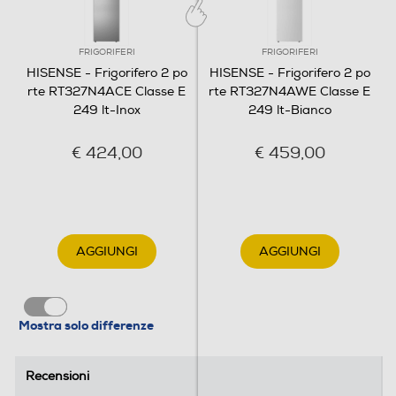
Garantisce una condizione
adatta a mantenere gli alimenti
freschi e nutrienti più a lungo,
FRIGORIFERI
FRIGORIFERI
Dispenser ghiaccio
poiché nel frigorifero non si
HISENSE - Frigorifero 2 po
HISENSE - Frigorifero 2 po
forma brina, il che significa che
rte RT327N4ACE Classe E
rte RT327N4AWE Classe E
non è necessario sprecare il
249 lt-Inox
249 lt-Bianco
tempo prezioso per sbrinare.
Porte reversibili
€ 424,00
€ 459,00
Allarme porta
AGGIUNGI
AGGIUNGI
Dettagli strutturali
Mostra solo differenze
Categoria
Frigo - congelatore
Recensioni
Recensioni