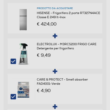
Capacità netta frigorifero - l
PRODOTTO DA ACQUISTARE
HISENSE - Frigorifero 2 porte RT327N4ACE
197
Classe E 249 lt-Inox
€ 424,00
Raffreddamento frigorifero
No Frost (Ventilato+Deumidifica)
ELECTROLUX - M3RCS200 FRIGO CARE
Sbrinamento frigorifero
Detergente per frigorifero
€ 9,49
Automatico
Raffreddamento rapido
CARE & PROTECT - Smell absorber
FAD4001-Verde
Numero cassetti frigorifero
€ 4,90
1
Numero ripiani