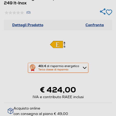
249 lt-Inox
(0)
Dettagli Prodotto
Confronta
Questa
401 €
di risparmio energetico
Terza classe di risparmio
azione
aprirà
il
€ 424,00
Calcolatore
di
IVA e contributo RAEE inclusi
risparmio
Acquisto online
energetico
con consegna al piano € 49,00
di