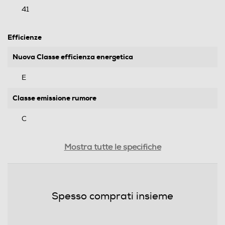
41
Efficienze
Nuova Classe efficienza energetica
E
Classe emissione rumore
C
Consumi
Mostra tutte le specifiche
Consumo annuo energia-kWh
192
Spesso comprati insieme
Scomparto frigorifero