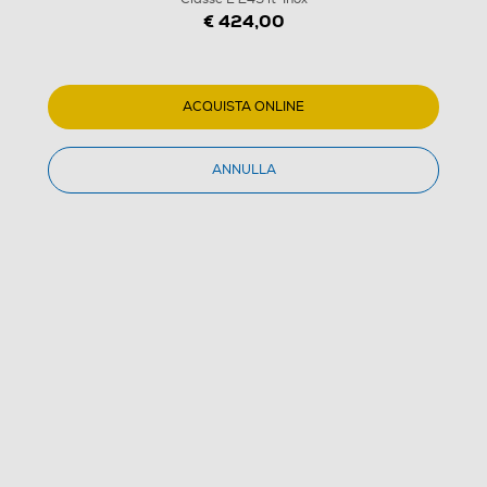
€ 424,00
ACQUISTA ONLINE
ANNULLA
1
/
4
HISENSE - Frigorifero 2 porte RT327N4ACE Classe E