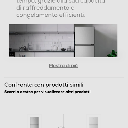
tempo, grazie alla sua capacità
Display
di raffreddamento e
congelamento efficienti.
Sistema Multi Flow
Holiday
Mostra di più
Zona 0 gradi
Confronta con prodotti simili
Scorri a destra per visualizzare altri prodotti
`
Scomparto di altro tipo
Total No Frost
Dispenser acqua