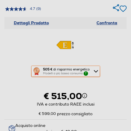
4.7
(9)
Dettagli Prodotto
Confronta
Questa
505 €
di risparmio energetico
Modelli a più basso consumo
7
azione
aprirà
il
€ 515,00
Calcolatore
di
IVA e contributo RAEE inclusi
risparmio
€ 599,00
prezzo consigliato
energetico
di
Acquisto online