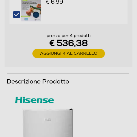
€ 6,99
Automatico
Raffreddamento rapido
prezzo per 4 prodotti
€ 536,38
Materiale ripiani frigo
AGGIUNGI 4 AL CARRELLO
Ripiani in Acciaio
Scomparto congelatore
Descrizione Prodotto
Capacità netta congelatore- l
97
Raffreddamento congelatore
No Frost (Ventilato+Deumidifica)