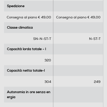
.
.
Spedizione
Spedizione
7
0
s
s
Dettagli strutturali
Consegna al piano € 49,00
Consegna al piano € 49,00
u
u
Categoria
5
5
Classe climatica
Classe climatica
s
s
Frigo - congelatore
t
t
e
e
SN-N-ST-T
N-ST-T
Tipo di frigorifero
l
l
l
l
Capacità lorda totale - l
Capacità lorda totale - l
Combinato
e
e
.
.
320
Tipo d'installazione
9
r
Capacità netta totale-l
Capacità netta totale-l
Libera
e
c
304
249
Posizione cerniere
e
n
Autonomia in ore senza en
A destra
Autonomia in ore senza en
s
ergia
ergia
i
Tipo porta
o