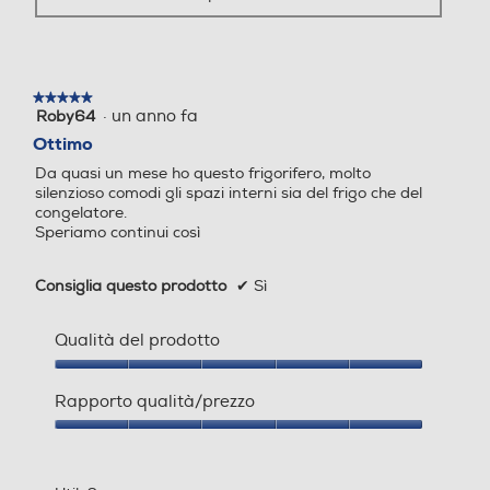
Allarme porta
Allarme porta
★★★★★
★★★★★
·
un anno fa
Roby64
5
su
Ottimo
5
Da quasi un mese ho questo frigorifero, molto
stelle.
Wi-Fi
Wi-Fi
silenzioso comodi gli spazi interni sia del frigo che del
congelatore.
Speriamo continui così
Consiglia questo prodotto
✔
Sì
Altre funzioni
Altre funzioni
Qualità del prodotto
Qualità
Categoria
Categoria
del
Rapporto qualità/prezzo
prodotto,
5
Rapporto
Frigo - congelatore
Frigo - congelatore
su
qualità/prezzo,
5
5
`
Tipo di frigorifero
Tipo di frigorifero