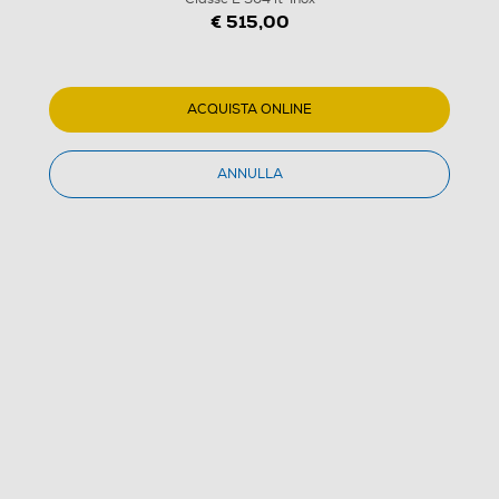
€ 515,00
ACQUISTA ONLINE
ANNULLA
1
/
4
HISENSE - Frigorifero combinato RB390N4ACE
Classe E 304 lt-Inox