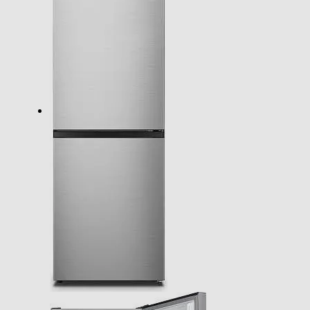
Sbrinamento congelatore
Automatico
Congelazione rapida
Posizione vano congelatore
A destra
Numero stelle
4 stelle
Funzioni e Plus
Controllo elettronico temperatura