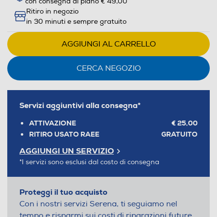
con consegna al piano € 49,00
Youreko.
Ritiro in negozio
in 30 minuti e sempre gratuito
AGGIUNGI AL CARRELLO
CERCA NEGOZIO
Servizi aggiuntivi alla consegna*
ATTIVAZIONE
€ 25,00
RITIRO USATO RAEE
GRATUITO
AGGIUNGI UN SERVIZIO
*I servizi sono esclusi dal costo di consegna
Proteggi il tuo acquisto
Con i nostri servizi Serena, ti seguiamo nel
tempo e risparmi sui costi di riparazioni future.