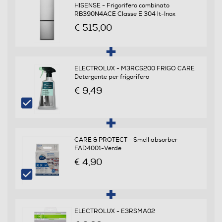
Classe emissione rumore
HISENSE - Frigorifero combinato
RB390N4ACE Classe E 304 lt-Inox
C
€ 515,00
Consumi
ELECTROLUX - M3RCS200 FRIGO CARE
Consumo annuo energia-kWh
Detergente per frigorifero
€ 9,49
243
Scomparto frigorifero
Capacità netta frigorifero - l
CARE & PROTECT - Smell absorber
FAD4001-Verde
207
€ 4,90
Raffreddamento frigorifero
No Frost (Ventilato+Deumidifica)
ELECTROLUX - E3RSMA02
Sbrinamento frigorifero