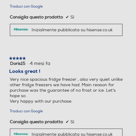
Traduci con Google
Consiglia questo prodotto
✔
Sì
Zona 0 gradi
Zona 0 gradi
Inizialmente pubblicata su hisense.co.uk
Scomparto di altro tipo
Scomparto di altro tipo
★★★★★
★★★★★
·
4 mesi fa
Doris15
5
su
Looks great !
5
Very nice spacious fridge freezer , also very quiet unlike
Dispenser acqua
Dispenser acqua
stelle.
other fridge freezers we have had. Main reason for
purchase was the guarantee of no frost or ice. Let's
hope so .
Very happy with our purchase.
Dispenser ghiaccio
Dispenser ghiaccio
Traduci con Google
Consiglia questo prodotto
✔
Sì
Inizialmente pubblicata su hisense.co.uk
Porte reversibili
Porte reversibili