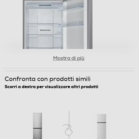
Controllo separato temperatura
Display
Mostra di più
Sistema Multi Flow
Confronta con prodotti simili
Sistema antibatterico
Scorri a destra per visualizzare altri prodotti
No
Holiday
Zona 0 gradi