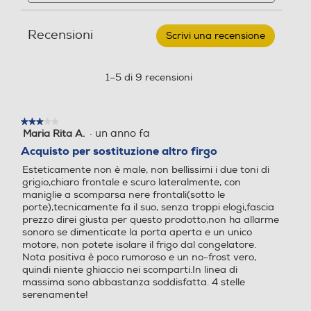
e
e
Profondità-mm
combinato
Nuova Classe efficienza en
Nuova Classe efficienza en
recensioni
recensio
RB390N4ACE
ergetica
ergetica
Recensioni
Classe
Scrivi una recensione
.
592
E
Questa
304
azione
E
E
lt-
Peso-Kg
aprirà
1–5 di 9 recensioni
Inox
una
Classe emissione rumore
Classe emissione rumore
71,5
finestra
modale.
★★★★★
★★★★★
C
C
·
un anno fa
Maria Rita A.
3
Informazioni sulla sicurezza del prodotto
su
Acquisto per sostituzione altro firgo
Consumo annuo energia-k
Consumo annuo energia-k
5
Clicca qui
Esteticamente non è male, non bellissimi i due toni di
Wh
Wh
stelle.
grigio,chiaro frontale e scuro lateralmente, con
maniglie a scomparsa nere frontali(sotto le
243
192
porte),tecnicamente fa il suo, senza troppi elogi,fascia
prezzo direi giusta per questo prodotto,non ha allarme
sonoro se dimenticate la porta aperta e un unico
Capacità netta frigorifero
Capacità netta frigorifero
motore, non potete isolare il frigo dal congelatore.
- l
- l
Nota positiva è poco rumoroso e un no-frost vero,
quindi niente ghiaccio nei scomparti.In linea di
207
197
massima sono abbastanza soddisfatta. 4 stelle
serenamente!
Raffreddamento frigorifer
Raffreddamento frigorifer