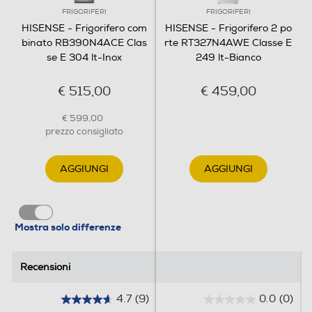
FRIGORIFERI
FRIGORIFERI
HISENSE - Frigorifero com
HISENSE - Frigorifero 2 po
binato RB390N4ACE Clas
rte RT327N4AWE Classe E
Scomparto di altro tipo
se E 304 lt-Inox
249 lt-Bianco
€ 515,00
€ 459,00
Dispenser acqua
€ 599,00
prezzo consigliato
Dispenser ghiaccio
AGGIUNGI
AGGIUNGI
Mostra solo differenze
Porte reversibili
Recensioni
Recensioni
Allarme porta
4.7
(9)
0.0
(0)
4
0