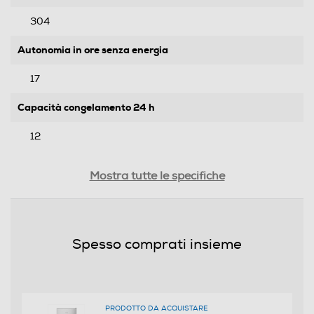
304
Autonomia in ore senza energia
17
Capacità congelamento 24 h
12
Rumorosita' - dBA
Mostra tutte le specifiche
39
Efficienze
Spesso comprati insieme
Nuova Classe efficienza energetica
E
PRODOTTO DA ACQUISTARE