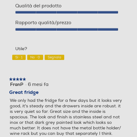
f
Qualità del prodotto
i
n
Qualità
Controllo separato temper
Controllo separato temper
e
del
Rapporto qualità/prezzo
atura
atura
s
prodotto,
t
5
Rapporto
r
su
qualità/prezzo,
a
5
5
m
Utile?
su
Display
Display
o
5
Sì ·
1
No ·
0
Segnala
Frigorifero / congelatore
d
a
RB390N4ACE
l
Frigorifero/Congelatore Libera installazione,
e
★★★★★
★★★★★
Sistema Multi Flow
Inox, 304 l
Sistema Multi Flow
.
·
6 mesi fa
FranP
5
Total No Frost
su
Great fridge
Più avanzata dei normali sistemi anti-brina,
5
We only had the fridge for a few days but it looks very
stelle.
l'innovativa tecnologia Total No Frost di Hisense
good, it's steady and the drawers inside are robust. it
Sistema antibatterico
Sistema antibatterico
garantisce una circolazione uniforme dell'aria
is very quiet so far. Great size and the inside is
fredda nel congelatore, prevenendo la
spacious. The look and finish is stainless steel and not
No
inox or that dark grey painted look which looks so
formazione di ghiaccio ed eliminando la
much better. It does not have the metal bottle holder/
necessità di sbrinamento manuale.
wine rack but you can buy that separately I think.
Holiday
Holiday