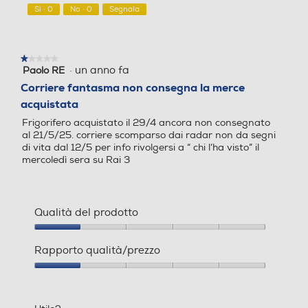
5
Tipo d'installazione
Tipo d'installazione
sono aperte e, per evitare che il
Sì ·
0
No ·
0
Segnala
cibo si rovini, disattiverà
Libera
Libera
l'allarme sonoro.
★★★★★
★★★★★
Numero di compressori
Numero di compressori
·
un anno fa
Paolo RE
1
su
Corriere fantasma non consegna la merce
5
1
1
acquistata
stelle.
Frigorifero acquistato il 29/4 ancora non consegnato
Posizione cerniere
Posizione cerniere
al 21/5/25. corriere scomparso dai radar non da segni
di vita dal 12/5 per info rivolgersi a “ chi l’ha visto” il
mercoledì sera su Rai 3
A destra
A destra
Numero di porte
Numero di porte
Qualità del prodotto
2
2
Qualità
del
Rapporto qualità/prezzo
Maniglie integrate
Maniglie integrate
prodotto,
1
Rapporto
`
su
qualità/prezzo,
5
1