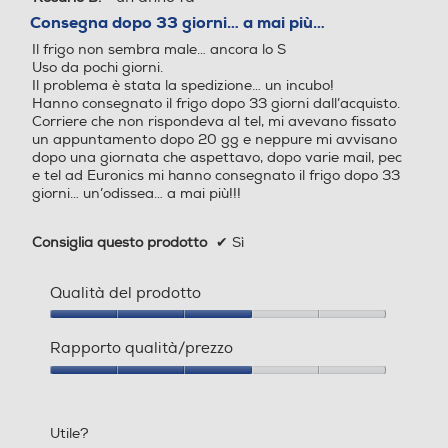
Dispenser ghiaccio
Dispenser ghiaccio
su
Consegna dopo 33 giorni… a mai più…
5
Il frigo non sembra male… ancora lo S
stelle.
Uso da pochi giorni.
Il problema è stata la spedizione… un incubo!
Porte reversibili
Porte reversibili
Hanno consegnato il frigo dopo 33 giorni dall’acquisto.
Corriere che non rispondeva al tel, mi avevano fissato
un appuntamento dopo 20 gg e neppure mi avvisano
dopo una giornata che aspettavo, dopo varie mail, pec
e tel ad Euronics mi hanno consegnato il frigo dopo 33
Allarme porta
Allarme porta
giorni… un’odissea… a mai più!!!
Consiglia questo prodotto
✔
Sì
Categoria
Categoria
Qualità del prodotto
Allarme porta
Frigo - congelatore
Frigo - congelatore
Qualità
del
Rapporto qualità/prezzo
Questa funzione ti avviserà se
prodotto,
Tipo di frigorifero
Tipo di frigorifero
3
Rapporto
hai lasciato la porta del frigo o
su
qualità/prezzo,
Combinato
2 Porte
del freezer aperta. Il sensore
5
3
Utile?
su
intelligente rileverà che le porte