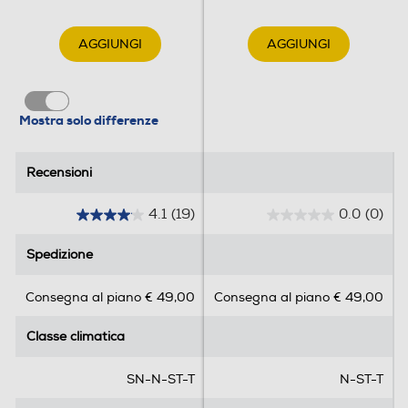
AGGIUNGI
AGGIUNGI
Allarme porta
Mostra solo differenze
Dettagli strutturali
Recensioni
Recensioni
Categoria
4.1
(19)
0.0
(0)
4
0
Frigo - congelatore
.
.
Spedizione
Spedizione
1
0
Tipo di frigorifero
s
s
Consegna al piano € 49,00
Consegna al piano € 49,00
u
u
Combinato
`
5
5
Classe climatica
Classe climatica
s
s
Inverter durevole
Tipo d'installazione
t
t
e
e
SN-N-ST-T
N-ST-T
Libera
l
l
I moderni compressori inverter