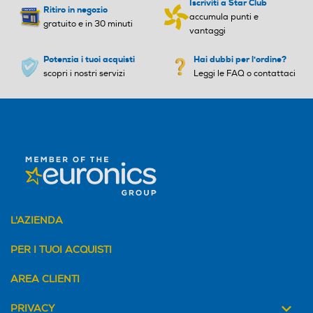
Iscriviti a Star Club
66,5
53
Ritiro in negozio
accumula punti e
gratuito e in 30 minuti
vantaggi
Potenzia i tuoi acquisti
Hai dubbi per l'ordine?
scopri i nostri servizi
Leggi le FAQ o contattaci
Tipo
installazione
L'AZIENDA
Posizionamento libero
PER I TUOI ACQUISTI
Classe
AREA CLIENTI
PRIVACY