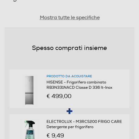
D
Classe emissione rumore
Mostra tutte le specifiche
C
Consumi
Spesso comprati insieme
Consumo annuo energia-kWh
197
PRODOTTO DA ACQUISTARE
HISENSE - Frigorifero combinato
Scomparto frigorifero
RB3N331NACD Classe D 336 lt-Inox
€ 499,00
Capacità netta frigorifero - l
238
ELECTROLUX - M3RCS200 FRIGO CARE
Raffreddamento frigorifero
Detergente per frigorifero
€ 9,49
No Frost (Ventilato+Deumidifica)