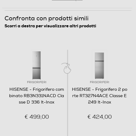
installazione, Grigio, 336 l
Holiday
Confronta con prodotti simili
Scorri a destra per visualizzare altri prodotti
Total No Frost
Zona 0 gradi
Più avanzata dei normali sistemi
anti-brina, l'innovativa
Scomparto di altro tipo
tecnologia Total No Frost di
Hisense garantisce una
circolazione uniforme dell'aria
FRIGORIFERI
FRIGORIFERI
Dispenser acqua
fredda nel congelatore,
HISENSE - Frigorifero com
HISENSE - Frigorifero 2 po
prevenendo la formazione di
binato RB3N331NACD Cla
rte RT327N4ACE Classe E
sse D 336 lt-Inox
249 lt-Inox
ghiaccio ed eliminando la
Dispenser ghiaccio
necessità di sbrinamento
€ 499,00
€ 424,00
manuale.
Porte reversibili