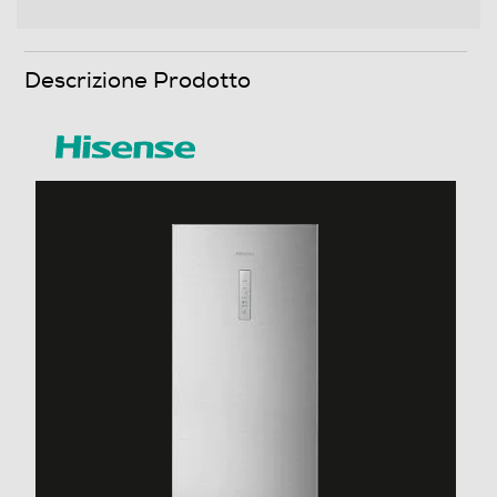
Scomparto congelatore
Capacità netta congelatore- l
Descrizione Prodotto
98
Raffreddamento congelatore
No Frost (Ventilato+Deumidifica)
Sbrinamento congelatore
Automatico
Congelazione rapida
Posizione vano congelatore
In basso