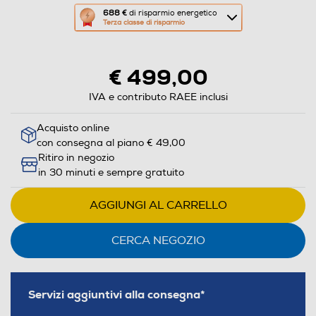
Questa
688 €
di risparmio energetico
Terza classe di risparmio
azione
aprirà
il
€ 499,00
Calcolatore
di
IVA e contributo RAEE inclusi
risparmio
Acquisto online
energetico
con consegna al piano € 49,00
di
Ritiro in negozio
Youreko.
in 30 minuti e sempre gratuito
AGGIUNGI AL CARRELLO
CERCA NEGOZIO
Servizi aggiuntivi alla consegna*