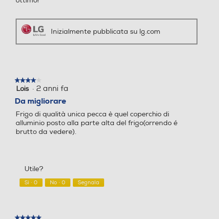
ottimo!
In basso
In basso
Inizialmente pubblicata su lg.com
Numero stelle
Numero stelle
4 stelle
4 stelle
Numero ripiani congelator
Numero ripiani congelator
★★★★★
★★★★★
·
2 anni fa
Lois
4
e
e
su
Da migliorare
5
3
3
Frigo di qualità unica pecca è quel coperchio di
stelle.
alluminio posto alla parte alta del frigo(orrendo é
brutto da vedere).
Sbrinamento congelatore
Sbrinamento congelatore
Utile?
Cassetti congelatore-num
Cassetti congelatore-num
Sì ·
0
No ·
0
Segnala
★★★★★
★★★★★