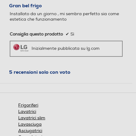
su
Gran bel frigo
5
Dispenser ghiaccio
Dispenser ghiaccio
Installato da un giorno , mi sembra perfetto sia come
stelle.
estetica che funzionamento
Consiglia questo prodotto
✔
Sì
Porte reversibili
Porte reversibili
Inizialmente pubblicata su lg.com
Allarme porta
Allarme porta
5 recensioni solo con voto
Controllo elettronico temp
Controllo elettronico temp
eratura
eratura
Frigoriferi
Lavatrici
Lavatrici slim
Lavasciuga
Raffreddamento
Raffreddamento
Asciugatrici