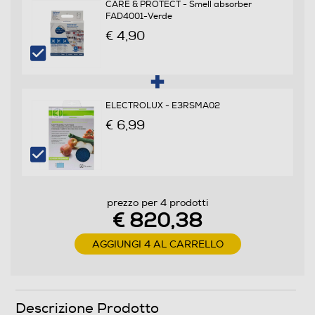
Capacità lorda frigorifero - l
CARE & PROTECT - Smell absorber
FAD4001-Verde
345
€ 4,90
Capacità netta frigorifero - l
329
ELECTROLUX - E3RSMA02
Raffreddamento frigorifero
€ 6,99
No Frost (Ventilato+Deumidifica)
Sbrinamento frigorifero
Automatico
prezzo per 4 prodotti
€ 820,38
Numero cassetti frigorifero
AGGIUNGI 4 AL CARRELLO
2
Numero ripiani
Descrizione Prodotto