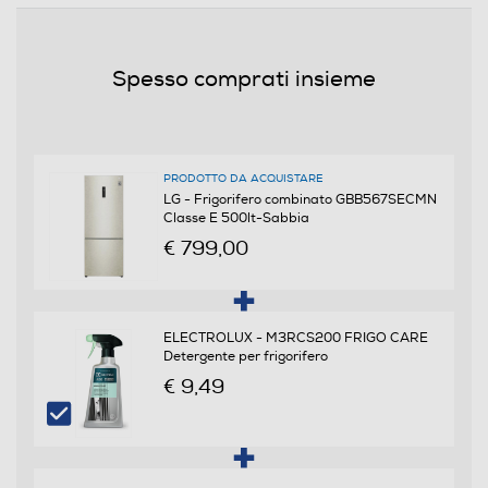
41
Efficienze
Spesso comprati insieme
Nuova Classe efficienza energetica
E
PRODOTTO DA ACQUISTARE
Classe emissione rumore
LG - Frigorifero combinato GBB567SECMN
Classe E 500lt-Sabbia
C
€ 799,00
Consumi
ELECTROLUX - M3RCS200 FRIGO CARE
Consumo annuo energia-kWh
Detergente per frigorifero
€ 9,49
282
Scomparto frigorifero