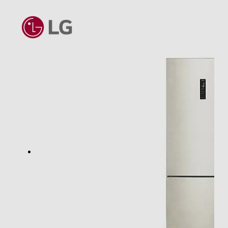
1
Materiale ripiani frigo
Ripiani in Vetro temperato
Scomparto congelatore
Capacità lorda congelatore - l
155
Capacità netta congelatore- l
133
Raffreddamento congelatore
No Frost (Ventilato+Deumidifica)
Congelazione rapida