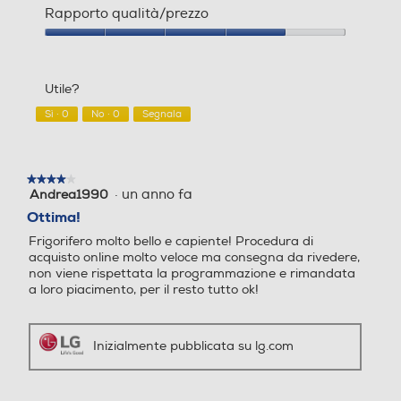
d
u
del
Automatico
Rapporto qualità/prezzo
e
e
prodotto,
l
s
4
Rapporto
Numero cassetti frigorifero
Numero cassetti frigorifero
l
t
su
qualità/prezzo,
a
a
5
4
r
a
Utile?
su
2
2
e
z
5
Sì ·
0
No ·
0
Segnala
c
i
Numero ripiani
Numero ripiani
e
o
n
n
s
e
1
1
★★★★★
★★★★★
i
a
·
un anno fa
Andrea1990
4
o
p
Materiale ripiani frigo
Materiale ripiani frigo
su
Ottima!
n
r
5
e
i
Frigorifero molto bello e capiente! Procedura di
stelle.
Ripiani in Vetro temperato
Ripiani in Vetro
.
r
acquisto online molto veloce ma consegna da rivedere,
non viene rispettata la programmazione e rimandata
à
a loro piacimento, per il resto tutto ok!
u
Raffreddamento rapido
Raffreddamento rapido
n
a
f
Inizialmente pubblicata su lg.com
i
Capacità lorda congelator
Capacità lorda congelator
n
e - l
e - l
e