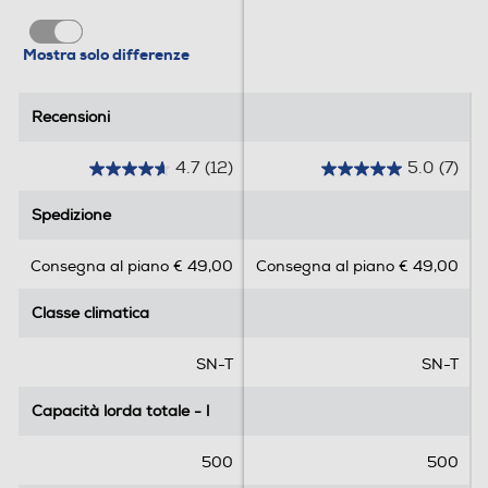
Allarme porta
Mostra solo differenze
Recensioni
Recensioni
Dettagli strutturali
4.7
(12)
5.0
(7)
4
5
Categoria
.
.
Spedizione
Spedizione
7
0
Frigorifero a uno o più scomparti per conservazione
s
s
Consegna al piano € 49,00
Consegna al piano € 49,00
alimenti freschi
u
u
5
5
Tipo di frigorifero
Classe climatica
Classe climatica
s
s
t
t
Combinato
e
e
SN-T
SN-T
l
l
Tipo d'installazione
l
l
Capacità lorda totale - l
Capacità lorda totale - l
e
e
Libera
.
.
500
500
1
7