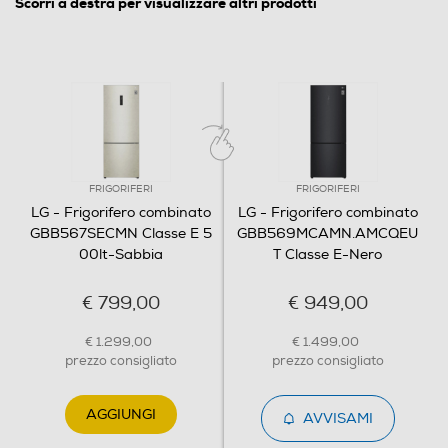
Scorri a destra per visualizzare altri prodotti
Wi-Fi
Sistema Multi Flow
FRIGORIFERI
FRIGORIFERI
LG - Frigorifero combinato
LG - Frigorifero combinato
GBB567SECMN Classe E 5
GBB569MCAMN.AMCQEU
Zona 0 gradi
00lt-Sabbia
T Classe E-Nero
€ 799,00
€ 949,00
Dispenser ghiaccio
€ 1.299,00
€ 1.499,00
prezzo consigliato
prezzo consigliato
Porte reversibili
AGGIUNGI
AVVISAMI