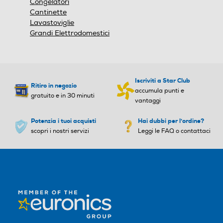
Congelatori
Cantinette
Lavastoviglie
Grandi Elettrodomestici
Holiday
Holiday
Iscriviti a Star Club
Altre funzioni
Altre funzioni
Ritiro in negozio
accumula punti e
gratuito e in 30 minuti
vantaggi
Potenzia i tuoi acquisti
Hai dubbi per l'ordine?
scopri i nostri servizi
Leggi le FAQ o contattaci
Scomparto di altro tipo
Scomparto di altro tipo
Dispenser acqua
Dispenser acqua