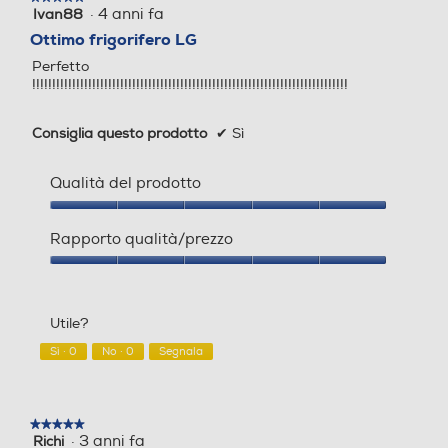
Controllo separato temper
Controllo separato temper
·
4 anni fa
Ivan88
5
atura
atura
su
Ottimo frigorifero LG
5
Perfetto
stelle.
!!!!!!!!!!!!!!!!!!!!!!!!!!!!!!!!!!!!!!!!!!!!!!!!!!!!!!!!!!!!!!!!!!!!!!!!!!!!!!!
Display
Display
Consiglia questo prodotto
✔
Sì
Qualità del prodotto
Wi-Fi
Wi-Fi
Qualità
del
Rapporto qualità/prezzo
prodotto,
5
Rapporto
su
qualità/prezzo,
Sistema Multi Flow
Sistema Multi Flow
5
5
Utile?
su
5
Sì ·
0
No ·
0
Segnala
Zona 0 gradi
Zona 0 gradi
★★★★★
★★★★★
·
3 anni fa
Richi
5