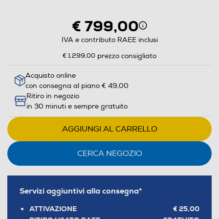
aprirà
il
€ 799,00
Calcolatore
di
IVA e contributo RAEE inclusi
risparmio
€ 1.299,00
prezzo consigliato
energetico
di
Acquisto online
con consegna al piano € 49,00
Youreko.
Ritiro in negozio
in 30 minuti e sempre gratuito
AGGIUNGI AL CARRELLO
CERCA NEGOZIO
Servizi aggiuntivi alla consegna*
ATTIVAZIONE
€ 25,00