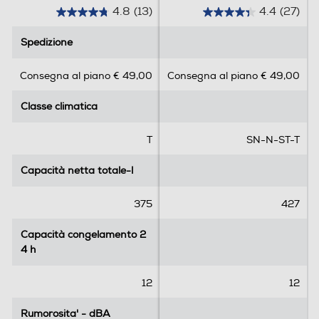
4.8
(13)
4.4
(27)
Allarme porta
4
4
.
.
Spedizione
Spedizione
8
4
s
s
Consegna al piano € 49,00
Consegna al piano € 49,00
u
u
Dettagli strutturali
5
5
Classe climatica
Classe climatica
s
s
Categoria
t
t
e
e
T
SN-N-ST-T
Frigorifero a uno o più scomparti per conservazione
l
l
alimenti freschi
l
l
Capacità netta totale-l
Capacità netta totale-l
e
e
Tipo di frigorifero
.
.
375
427
1
2
Combinato
3
7
Capacità congelamento 2
Capacità congelamento 2
r
r
Tipo d'installazione
4 h
4 h
e
e
c
c
Libera
12
12
e
e
n
n
Numero di compressori
Rumorosita' - dBA
Rumorosita' - dBA
s
s