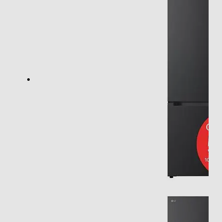
Automatico
Congelazione rapida
Posizione vano congelatore
In basso
Numero stelle
4 stelle
Numero ripiani congelatore
3
Funzioni e Plus