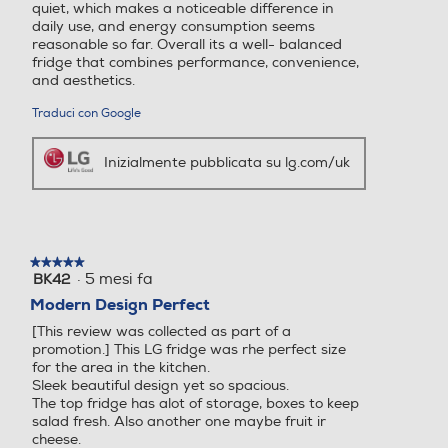
quiet, which makes a noticeable difference in
capacità interna e i comparti interni dedicati
daily use, and energy consumption seems
Raffreddamento frigorifer
Raffreddamento frigorifer
mantengono i tuoi alimenti sempre freschi e organizzati.
reasonable so far. Overall its a well- balanced
o
o
Fit & Max: grande dentro, perfetto fuori. Apertura porte
fridge that combines performance, convenience,
a filo muro Hai paura che un frigorifero grande non
and aesthetics.
No Frost (Ventilato+Deumi
entri bene in cucina? Grazie alle cerniere Zero
No Frost (Ventilato+Deumi
Traduci con Google
Clearance questo timore sparisce: puoi installarlo a soli
difica)
difica)
4 mm dalla parete senza creare spazi vuoti o rischiare
Inizialmente pubblicata su lg.com/uk
urti. Le porte si aprono facilmente fino a 110° e le
Sbrinamento frigorifero
Sbrinamento frigorifero
maniglie integrate evitano di danneggiare i muri,
offrendoti accesso comodo a tutti gli alimenti. Con 60
Automatico
Automatico
cm di larghezza e interni flessibili, hai massima capacità
e freschezza senza compromessi. Funzioni AI Inverter
Raffreddamento rapido
Raffreddamento rapido
★★★★★
★★★★★
Con AI Fresh hai al tuo fianco un vero assi
·
5 mesi fa
BK42
5
su
Modern Design Perfect
5
Informazioni sulla sicurezza del prodotto
[This review was collected as part of a
stelle.
Numero cassetti frigorifero
Numero cassetti frigorifero
promotion.] This LG fridge was rhe perfect size
Clicca qui
for the area in the kitchen.
Sleek beautiful design yet so spacious.
2
2
The top fridge has alot of storage, boxes to keep
salad fresh. Also another one maybe fruit ir
Numero ripiani
Numero ripiani
cheese.