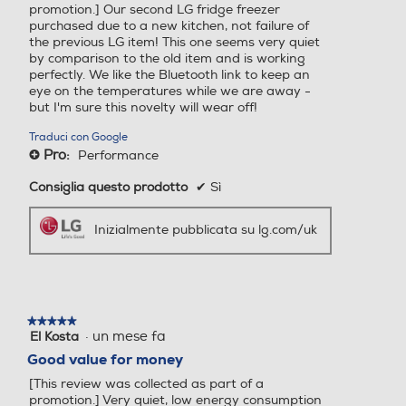
promotion.] Our second LG fridge freezer
purchased due to a new kitchen, not failure of
the previous LG item! This one seems very quiet
Sistema Multi Flow
Sistema Multi Flow
by comparison to the old item and is working
perfectly. We like the Bluetooth link to keep an
eye on the temperatures while we are away -
but I'm sure this novelty will wear off!
Holiday
Holiday
Traduci con Google
Pro:
Performance
+
Consiglia questo prodotto
✔
Sì
Zona 0 gradi
Zona 0 gradi
Inizialmente pubblicata su lg.com/uk
Scomparto di altro tipo
Scomparto di altro tipo
★★★★★
★★★★★
·
un mese fa
El Kosta
5
su
Good value for money
5
Dispenser acqua
Dispenser acqua
[This review was collected as part of a
stelle.
promotion.] Very quiet, low energy consumption