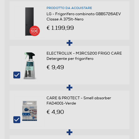
PRODOTTO DA ACQUISTARE
LG - Frigorifero combinato GBBS726AEV
Scomparto frigorifero
Classe A 375lt-Nero
€ 1.199,99
Capacità netta frigorifero - l
262
ELECTROLUX - M3RCS200 FRIGO CARE
Raffreddamento frigorifero
Detergente per frigorifero
€ 9,49
No Frost (Ventilato+Deumidifica)
Sbrinamento frigorifero
Automatico
CARE & PROTECT - Smell absorber
FAD4001-Verde
Raffreddamento rapido
€ 4,90
Numero cassetti frigorifero