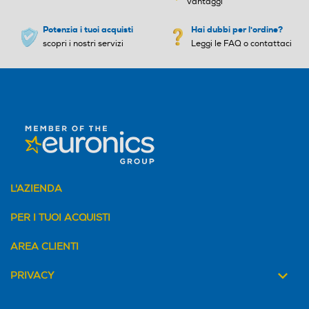
Crisp con controllo umidità
vantaggi
Potenzia i tuoi acquisti
Hai dubbi per l'ordine?
scopri i nostri servizi
Leggi le FAQ o contattaci
Tipo porta
Tipo porta
Altezza-mm
Altezza-mm
2030
1816
Larghezza-mm
Larghezza-mm
L'AZIENDA
597
794
PER I TUOI ACQUISTI
Profondità-mm
Profondità-mm
AREA CLIENTI
674
643
PRIVACY
Peso-Kg
Peso-Kg