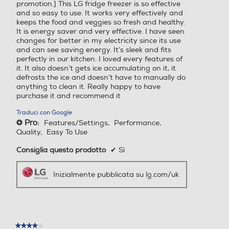
promotion.] This LG fridge freezer is so effective
Automatico
Automatico
and so easy to use. It works very effectively and
keeps the food and veggies so fresh and healthy.
Congelazione rapida
Congelazione rapida
It is energy saver and very effective. I have seen
changes for better in my electricity since its use
and can see saving energy. It’s sleek and fits
perfectly in our kitchen. I loved every features of
it. It also doesn’t gets ice accumulating on it, it
Posizione vano congelator
Posizione vano congelator
defrosts the ice and doesn’t have to manually do
e
e
anything to clean it. Really happy to have
purchase it and recommend it
In basso
In basso
Traduci con Google
Pro:
Features/Settings,
Performance,
+
Numero stelle
Numero stelle
Quality,
Easy To Use
Consiglia questo prodotto
✔
Sì
4 stelle
4 stelle
Inizialmente pubblicata su lg.com/uk
Numero ripiani congelator
Numero ripiani congelator
e
e
3
★★★★★
★★★★★