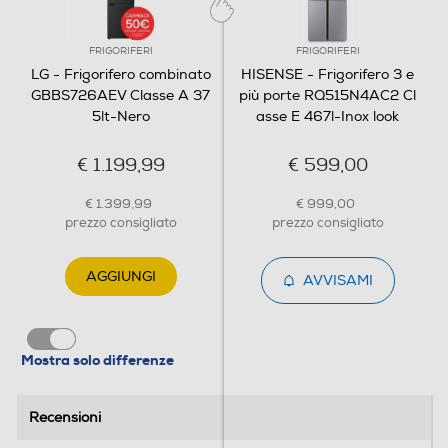
FRIGORIFERI
FRIGORIFERI
Zona 0 gradi
LG - Frigorifero combinato
HISENSE - Frigorifero 3 e
GBBS726AEV Classe A 37
più porte RQ515N4AC2 Cl
5lt-Nero
asse E 467l-Inox look
Scomparto di altro tipo
€ 1.199,99
€ 599,00
€ 1.399,99
€ 999,00
Dispenser acqua
prezzo consigliato
prezzo consigliato
AGGIUNGI
AVVISAMI
Dispenser ghiaccio
Mostra solo differenze
Porte reversibili
Recensioni
Recensioni