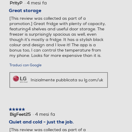
Cassetti congelatore-num
Cassetti congelatore-num
·
4 mesi fa
PrityP
4
su
Great storage
5
6
[This review was collected as part of a
stelle.
promotion.] Great fridge with plenty of capacity,
Controllo elettronico temp
Controllo elettronico temp
featuring4 shelves and useful door storage. The
freezer is surprisingly spacious as well, even
eratura
eratura
though it’s mostly a fridge. It has a stylish black
colour and design and I love it! The app is a
bonus too, I can control the temperature from
my phone. Looks far more expensive than it is.
Controllo separato temper
Controllo separato temper
Traduci con Google
atura
atura
Inizialmente pubblicata su lg.com/uk
Display
Display
★★★★★
★★★★★
·
4 mesi fa
BigFeet25
5
su
Wi-Fi
Wi-Fi
Quiet and cold - just the job.
5
[This review was collected as part of a
stelle.