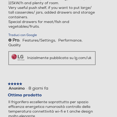
115kW/h and plenty of room.
Very useful push shelf, if you want to put large/
tall casseroles/ jars, added drawers and storage
Dispenser ghiaccio
Dispenser ghiaccio
containers.
Special drawers for meat/fish and
vegetables/fruits.
Traduci con Google
Porte reversibili
Porte reversibili
Pro:
Features/Settings,
Performance,
+
Quality
Inizialmente pubblicata su lg.com/uk
Allarme porta
Allarme porta
Raffreddamento
Raffreddamento
★★★★★
★★★★★
·
8 giorni fa
Anonimo
5
su
Ottimo prodotto
5
Il frigorifero eccellente soprattutto per spazio
stelle.
efficenza energetica rumorosità controllo della
Altre funzioni
Altre funzioni
temperatura connettività wi-fi e t anche design
molto elegante.