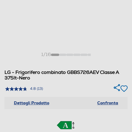
1
/
16
LG - Frigorifero combinato GBBS726AEV Classe A
375lt-Nero
4.8
(13)
Dettagli Prodotto
Confronta