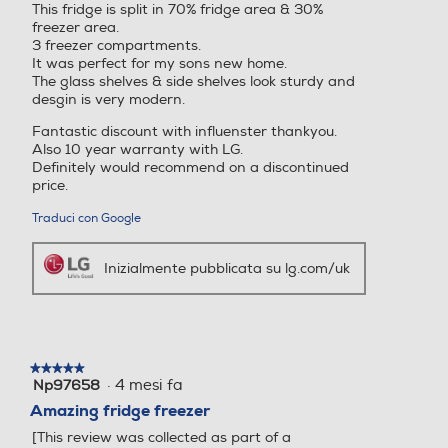
This fridge is split in 70% fridge area & 30%
freezer area.
3
3
3 freezer compartments.
It was perfect for my sons new home.
Materiale ripiani frigo
Materiale ripiani frigo
The glass shelves & side shelves look sturdy and
desgin is very modern.
Vetro/Metallo
Ripiani in Vetro temperato
Fantastic discount with influenster thankyou.
Also 10 year warranty with LG.
Capacità netta congelator
Capacità netta congelator
Definitely would recommend on a discontinued
price.
e- l
e- l
Traduci con Google
113
149
Inizialmente pubblicata su lg.com/uk
Raffreddamento congelat
Raffreddamento congelat
ore
ore
No Frost (Ventilato+Deumi
No Frost (Ventilato+Deumi
difica)
difica)
★★★★★
★★★★★
·
4 mesi fa
Np97658
5
su
Amazing fridge freezer
Sbrinamento congelatore
Sbrinamento congelatore
5
[This review was collected as part of a
stelle.