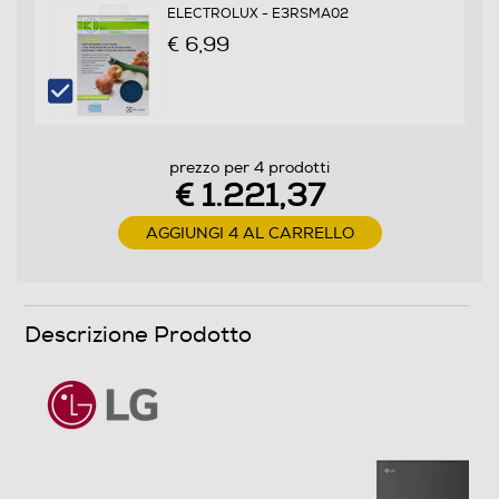
ELECTROLUX - E3RSMA02
2
€ 6,99
Numero ripiani
3
Materiale ripiani frigo
prezzo per 4 prodotti
€ 1.221,37
Vetro/Metallo
AGGIUNGI 4 AL CARRELLO
Scomparto congelatore
Capacità netta congelatore- l
Descrizione Prodotto
113
Raffreddamento congelatore
No Frost (Ventilato+Deumidifica)
Sbrinamento congelatore