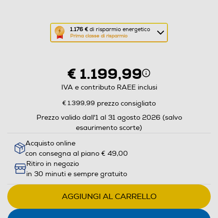
Questa
1.176 €
di risparmio energetico
Prima classe di risparmio
azione
aprirà
il
€ 1.199,99
Calcolatore
di
IVA e contributo RAEE inclusi
risparmio
€ 1.399,99
prezzo consigliato
energetico
Prezzo valido dall'1 al 31 agosto 2026 (salvo
di
esaurimento scorte)
Youreko.
Acquisto online
con consegna al piano € 49,00
Ritiro in negozio
in 30 minuti e sempre gratuito
AGGIUNGI AL CARRELLO