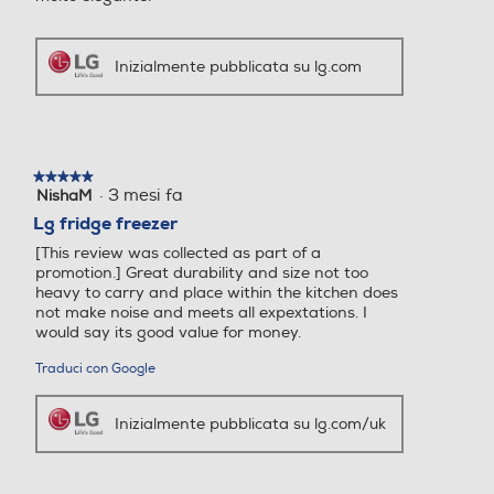
Inizialmente pubblicata su lg.com
Categoria
Categoria
★★★★★
★★★★★
·
3 mesi fa
NishaM
5
Frigorifero a uno o più sco
Frigorifero a uno o più sco
su
Lg fridge freezer
mparti per conservazione a
mparti per conservazione a
5
limenti freschi
limenti freschi
[This review was collected as part of a
stelle.
promotion.] Great durability and size not too
heavy to carry and place within the kitchen does
Tipo di frigorifero
Tipo di frigorifero
not make noise and meets all expextations. I
would say its good value for money.
Combinato
4 Porte
Traduci con Google
Tipo d'installazione
Tipo d'installazione
Inizialmente pubblicata su lg.com/uk
Libera