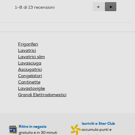
Numero di compressori
Numero di compressori
Precedente
◄
Successiva
►
1–8 di 13 recensioni
Reviews
Reviews
1
Posizione cerniere
Posizione cerniere
A destra
A destra
Frigoriferi
Lavatrici
Numero di porte
Numero di porte
Lavatrici slim
Lavasciuga
2
4
Asciugatrici
Congelatori
Maniglie integrate
Maniglie integrate
Cantinette
Lavastoviglie
Grandi Elettrodomestici
Altre descrizioni strutturali
Altre descrizioni strutturali
Illuminazione LED interna,
Iscriviti a Star Club
Ritiro in negozio
piedini regolabili, Cassetto
accumula punti e
gratuito e in 30 minuti