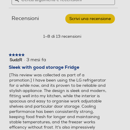
Frigorifero
e
e
combinato
recensioni
597
recensio
GBBS726AEV
Nuova Classe efficienza en
Nuova Classe efficienza en
Recensioni
Classe
Scrivi una recensione
.
A
Profondità-mm
ergetica
ergetica
Questa
375lt-
azione
Nero
674
aprirà
1–8 di 13 recensioni
A
E
una
finestra
Peso-Kg
Classe emissione rumore
Classe emissione rumore
modale.
★★★★★
★★★★★
98
·
3 mesi fa
SudzR
5
A
D
su
Sleek with good storage Fridge
5
Descrizione
[This review was collected as part of a
Consumo annuo energia-k
Consumo annuo energia-k
stelle.
promotion.] I have been using the LG refrigerator
Wh
Wh
for a while now, and its proven to be reliable and
Descrizione marketing
stylish appliance. The design is sleek and modern,
112
293
fitting well into my kitchen, while the interior is
Scopri Fit & Max. Il frigorifero pensato per offrirti il
spacious and easy to organise work adjustable
meglio dello spazio e della freschezza senza
shelves and particular door storage. Cooling
Capacità netta frigorifero
Capacità netta frigorifero
compromessi. Con soli 60 cm di larghezza e design a filo
performance has been consistently strong,
- l
- l
muro, si integra perfettamente in ogni cucina.
keeping food fresh for longer and maintaining
stable temperatures, and the freezer works
L’intelligenza artificiale apprende le tue abitudini per
262
278
efficency without frost. It's also impressively
ottimizzare conservazione ed energia, mentre la