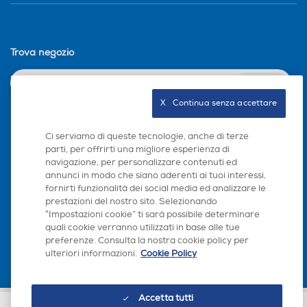
98
86
Accessori in dotazione
Accessori in dotazione
Trova negozio
INVIA
X   Continua senza accettare
Seguici sui social
Ci serviamo di queste tecnologie, anche di terze
parti, per offrirti una migliore esperienza di
navigazione, per personalizzare contenuti ed
annunci in modo che siano aderenti ai tuoi interessi,
fornirti funzionalità dei social media ed analizzare le
prestazioni del nostro sito. Selezionando
Scarica la nostra app
“Impostazioni cookie” ti sarà possibile determinare
quali cookie verranno utilizzati in base alle tue
preferenze. Consulta la nostra cookie policy per
ulteriori informazioni.
Cookie Policy
Accetta tutti
Euronics Italia SpA. Sede legale Via Montefeltro, 6/a 20156 Milano