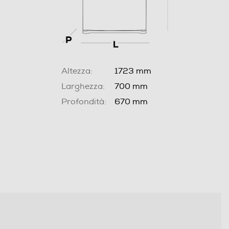
Altezza:
1723 mm
Larghezza:
700 mm
Profondità:
670 mm