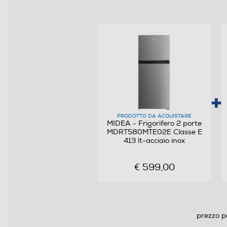
Classe emissione rumore
Consumi
Consumo annuo energia-kWh
Scomparto frigorifero
PRODOTTO DA ACQUISTARE
Capacità netta frigorifero - l
MIDEA - Frigorifero 2 porte
MDRT580MTE02E Classe E
Raffreddamento frigorifero
413 lt-acciaio inox
Sbrinamento frigorifero
€ 599,00
Raffreddamento rapido
Numero cassetti frigorifero
prezzo p