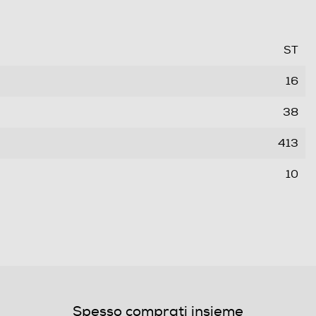
ST
16
38
413
10
5
39
E
Spesso comprati insieme