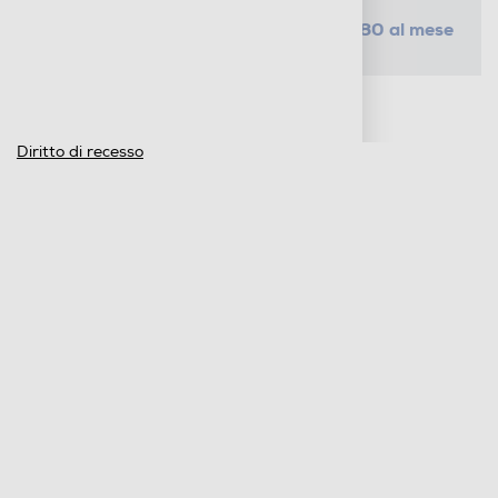
da € 1,80 al mese
SELEZIONA UN PIANO
Metodi di pagamento e finanziamenti
Informazioni sulla consegna
Diritto di recesso