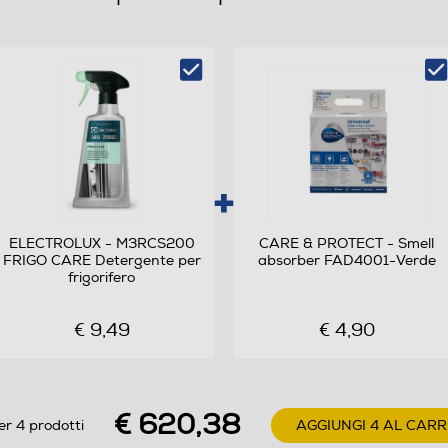
C
256
306
ELECTROLUX - M3RCS200
CARE & PROTECT - Smell
FRIGO CARE Detergente per
absorber FAD4001-Verde
No Frost (Ventilato+Deumidifica)
frigorifero
Automatico
€ 9,49
€ 4,90
2
€ 620,38
er 4 prodotti
AGGIUNGI 4 AL CAR