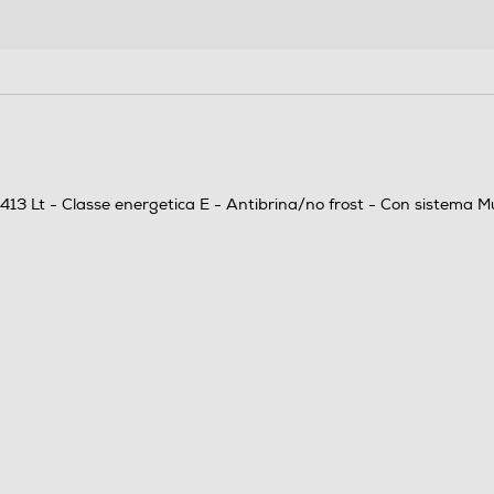
2
Ripiani in Vetro temperato
107
a 413 Lt - Classe energetica E - Antibrina/no frost - Con sistema Mu
No Frost (Ventilato+Deumidifica)
Automatico
In alto
4 stelle
1