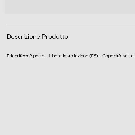
Numero ripiani
Materiale ripiani frigo
Scomparto congelatore
Descrizione Prodotto
Capacità netta congelatore- l
Frigorifero 2 porte - Libera installazione (FS) - Capacità nett
Raffreddamento congelatore
Sbrinamento congelatore
Congelazione rapida
Posizione vano congelatore
Numero stelle
Numero ripiani congelatore