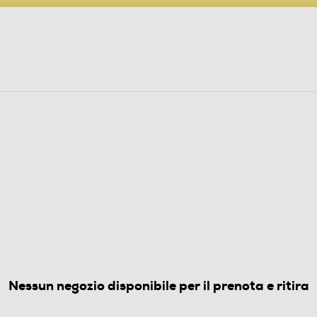
PARTECIPA AL CONCORSO ANNIVERSARIO
ine
 Audio
Elettrodomestici
Foto, Video, Droni
FERI
 Classe E 413 lt-acciaio inox
(0)
Nessun negozio disponibile per il prenota e ritira