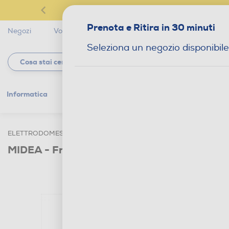
Prenota e Ritira in 30 minuti
Negozi
Volantini
Servizi
Star Club
Magaz
Seleziona un negozio disponibile
Informatica
Gaming
Telefonia
Tv e
ELETTRODOMESTICI
GRANDI ELETTRODOMESTICI
FRIGORI
MIDEA - Frigorifero 2 porte MDRT580MTE02E