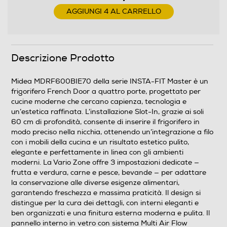
Raffreddamento rapido
AGGIUNGI 4 AL CARRELLO
Numero cassetti frigorifero
Descrizione Prodotto
3
Midea MDRF600BIE70 della serie INSTA-FIT Master è un
Numero ripiani
frigorifero French Door a quattro porte, progettato per
cucine moderne che cercano capienza, tecnologia e
3
un’estetica raffinata. L’installazione Slot-In, grazie ai soli
60 cm di profondità, consente di inserire il frigorifero in
Materiale ripiani frigo
modo preciso nella nicchia, ottenendo un’integrazione a filo
con i mobili della cucina e un risultato estetico pulito,
Ripiani in Vetro temperato
elegante e perfettamente in linea con gli ambienti
moderni. La Vario Zone offre 3 impostazioni dedicate —
frutta e verdura, carne e pesce, bevande — per adattare
Scomparto congelatore
la conservazione alle diverse esigenze alimentari,
garantendo freschezza e massima praticità. Il design si
Capacità netta congelatore- l
distingue per la cura dei dettagli, con interni eleganti e
ben organizzati e una finitura esterna moderna e pulita. Il
159
pannello interno in vetro con sistema Multi Air Flow