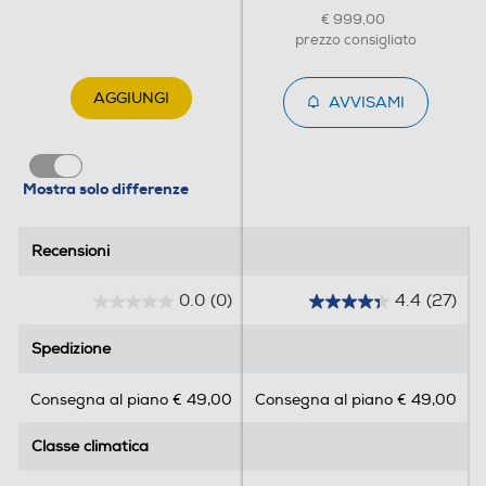
Sistema Multi Flow
€ 999,00
prezzo consigliato
Sistema antibatterico
AGGIUNGI
AVVISAMI
Sì
Holiday
Mostra solo differenze
Recensioni
Recensioni
Zona 0 gradi
0.0
(0)
4.4
(27)
0
4
.
.
Spedizione
Spedizione
0
4
Scomparto di altro tipo
s
s
Consegna al piano € 49,00
Consegna al piano € 49,00
u
u
5
5
Classe climatica
Classe climatica
s
s
Dispenser acqua
t
t