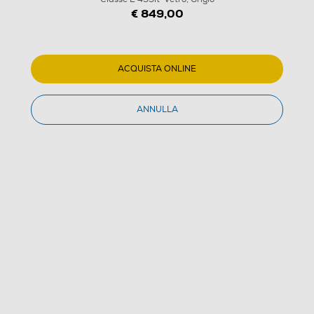
€ 849,00
ACQUISTA ONLINE
ANNULLA
1
/
21
MIDEA - Frigorifero 4 porte MDRF600BIE70 Classe E
435lt-Vetro, Grigio
(0)
Dettagli Prodotto
Confronta