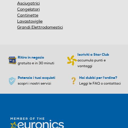
Asciugatrici
B
D
Congelatori
Altre descrizioni strutturali
Cantinette
Consumo annuo energia-k
Consumo annuo energia-k
Lavastoviglie
Installazione Slot-In Tecnologia PST+ per purificazione
Wh
Wh
Grandi Elettrodomestici
dell’aria Multi Air Flow in Vetro Compressore Inverter
Doppia Luce LED in alto Smart Home App
285
293
Dimensioni - Peso
Capacità netta frigorifero
Capacità netta frigorifero
Iscriviti a Star Club
Ritiro in negozio
- l
- l
accumula punti e
Altezza-mm
gratuito e in 30 minuti
vantaggi
276
278
1910
Potenzia i tuoi acquisti
Hai dubbi per l'ordine?
scopri i nostri servizi
Leggi le FAQ o contattaci
Raffreddamento frigorifer
Raffreddamento frigorifer
Larghezza-mm
o
o
753
No Frost (Ventilato+Deumi
No Frost (Ventilato+Deumi
Profondità-mm
difica)
difica)
600
Sbrinamento frigorifero
Sbrinamento frigorifero