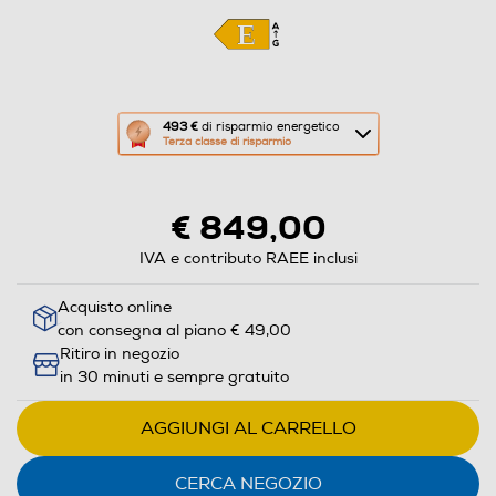
Questa
493 €
di risparmio energetico
Terza classe di risparmio
azione
aprirà
il
€ 849,00
Calcolatore
di
IVA e contributo RAEE inclusi
risparmio
Acquisto online
energetico
con consegna al piano € 49,00
di
Ritiro in negozio
Youreko.
in 30 minuti e sempre gratuito
AGGIUNGI AL CARRELLO
CERCA NEGOZIO