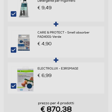
Detergente per frigorifero
€ 9,49
Consumi
Consumo annuo energia-kWh
285
CARE & PROTECT - Smell absorber
FAD4001-Verde
Scomparto frigorifero
€ 4,90
Capacità netta frigorifero - l
276
ELECTROLUX - E3RSMA02
Raffreddamento frigorifero
€ 6,99
No Frost (Ventilato+Deumidifica)
Sbrinamento frigorifero
Automatico
prezzo per 4 prodotti
€ 870,38