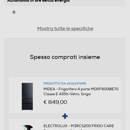
Autonomia in ore senza energia
8
Capacità congelamento 24 h
Mostra tutte le specifiche
14
Rumorosita' - dBA
Spesso comprati insieme
35
Efficienze
PRODOTTO DA ACQUISTARE
Nuova Classe efficienza energetica
MIDEA - Frigorifero 4 porte MDRF600BIE70
Classe E 435lt-Vetro, Grigio
E
€ 849,00
Classe emissione rumore
B
ELECTROLUX - M3RCS200 FRIGO CARE