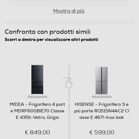
2
Mostra di più
Funzioni e Plus
Confronta con prodotti simili
Controllo elettronico temperatura
Scorri a destra per visualizzare altri prodotti
Controllo separato temperatura
Display
FRIGORIFERI
FRIGORIFERI
MIDEA - Frigorifero 4 port
HISENSE - Frigorifero 3 e
e MDRF600BIE70 Classe
più porte RQ515N4AC2 Cl
Wi-Fi
E 435lt-Vetro, Grigio
asse E 467l-Inox look
€ 849,00
€ 599,00