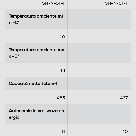
e
e
SN-N-ST-T
SN-N-ST-T
l
l
l
l
Dispenser ghiaccio
Temperatura ambiente mi
Temperatura ambiente mi
e
e
n -C°
n -C°
.
.
2
10
7
Porte reversibili
r
Temperatura ambiente ma
Temperatura ambiente ma
e
x -C°
x -C°
c
e
Allarme porta
43
n
s
Capacità netta totale-l
Capacità netta totale-l
i
o
Dettagli strutturali
435
427
n
i
Categoria
Autonomia in ore senza en
Autonomia in ore senza en
ergia
ergia
Frigo - congelatore
8
10
Tipo di frigorifero