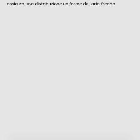
assicura una distribuzione uniforme dell’aria fredda
Raffreddamento congelatore
No Frost (Ventilato+Deumidifica)
Sbrinamento congelatore
Automatico
Congelazione rapida
Posizione vano congelatore
In basso
Numero stelle
4 stelle
Cassetti congelatore-num