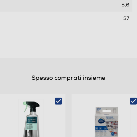
5,6
37
E
C
Spesso comprati insieme
275
404