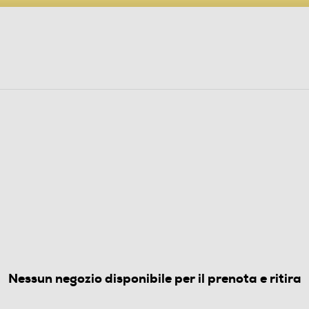
PARTECIPA AL CONCORSO ANNIVERSARIO
ine
 Audio
Elettrodomestici
Foto, Video, Droni
FERI
4S9EF Classe E 530 lt-Metal
4.3
(13)
Nessun negozio disponibile per il prenota e ritira