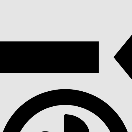
In alto
4 stelle
1