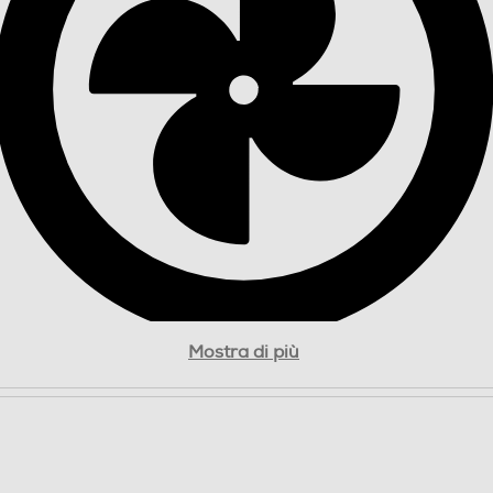
Sistema “Total No Frost”
Sì
Twin Cooling Plus™ Fuzzy Logic Smart Cooling
Compatibilità SmartThings • AI Energy Mode •
Controllo da remoto •
Mostra di più