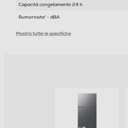
Capacità congelamento 24 h
Rumorosita' - dBA
Efficienze
Mostra tutte le specifiche
Nuova Classe efficienza energetica
Classe emissione rumore
Consumi
Consumo annuo energia-kWh
Scomparto frigorifero
Capacità netta frigorifero - l