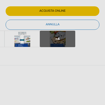
ACQUISTA ONLINE
ANNULLA
+4