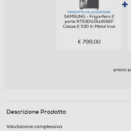
Raffreddamento frigorifero
PRODOTTO DA ACQUISTARE
Sbrinamento frigorifero
SAMSUNG - Frigorifero 2
porte RT53DG7A14S9EF
Raffreddamento rapido
Classe E 530 lt-Metal Inox
Numero cassetti frigorifero
€ 799,00
Numero ripiani
Materiale ripiani frigo
prezzo p
Scomparto congelatore
Capacità netta congelatore- l
Raffreddamento congelatore
Descrizione Prodotto
Sbrinamento congelatore
Valutazione complessiva