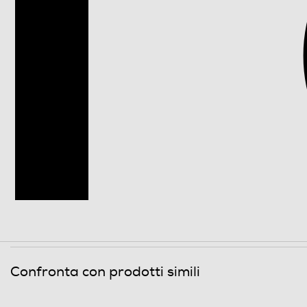
Raffreddamento
Sistema antibatterico
Holiday
Altre funzioni
Zona 0 gradi
Scomparto di altro tipo
Dispenser acqua
Dispenser ghiaccio
Confronta con prodotti simili
Porte reversibili