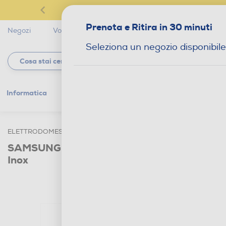
Prenota e Ritira in 30 minuti
Negozi
Volantini
Servizi
Star Club
Magaz
Seleziona un negozio disponibile
Informatica
Gaming
Telefonia
Tv e
ELETTRODOMESTICI
GRANDI ELETTRODOMESTICI
FRIGORI
SAMSUNG - Frigorifero 2 porte RT53DG7A1
Inox