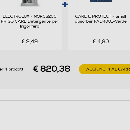
No Frost (Ventilato+Deumidifica)
Automatico
ELECTROLUX - M3RCS200
CARE & PROTECT - Smell
FRIGO CARE Detergente per
absorber FAD4001-Verde
frigorifero
2
€ 9,49
€ 4,90
4
Ripiani in Vetro
€ 820,38
er 4 prodotti
AGGIUNGI 4 AL CAR
Come prendere le misure
126
No Frost (Ventilato+Deumidifica)
Automatico