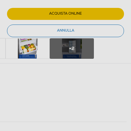
ACQUISTA ONLINE
ANNULLA
+2