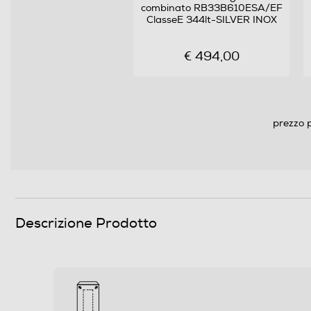
combinato RB33B610ESA/EF
Raffreddamento frigorifero
ClasseE 344lt-SILVER INOX
Sbrinamento frigorifero
€ 494,00
Raffreddamento rapido
Numero cassetti frigorifero
prezzo p
Numero ripiani
Materiale ripiani frigo
Scomparto congelatore
Descrizione Prodotto
Capacità netta congelatore- l
Raffreddamento congelatore
Sbrinamento congelatore