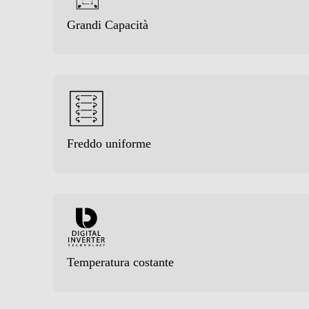
Congelazione rapida
Grandi Capacità
Posizione vano congelatore
Numero stelle
Cassetti congelatore-num
Freddo uniforme
Funzioni e Plus
Controllo elettronico temperatura
Controllo separato temperatura
Display
Temperatura costante
Wi-Fi
Sistema Multi Flow