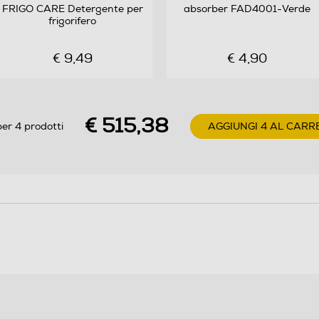
FRIGO CARE Detergente per
absorber FAD4001-Verde
No Frost (Ventilato+Deumidifica)
frigorifero
Automatico
€ 9,49
€ 4,90
1
€ 515,38
er 4 prodotti
AGGIUNGI 4 AL CARR
4
Ripiani in Vetro
114
No Frost (Ventilato+Deumidifica)
Automatico