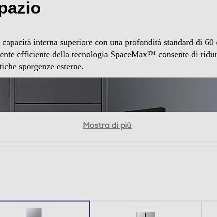
spazio
All.Aroound Cooling TOTAL NO FROST
a capacità interna superiore con una profondità standard di 60 
amente efficiente della tecnologia SpaceMax™ consente di ridur
etiche sporgenze esterne.
Mostra di più