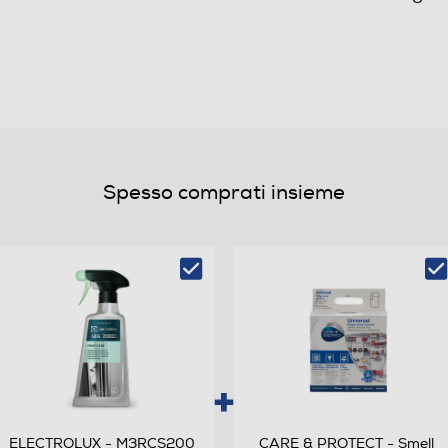
8
35
E
Spesso comprati insieme
B
254
230
ELECTROLUX - M3RCS200
CARE & PROTECT - Smell