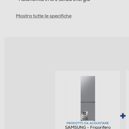
Capacità congelamento 24 h
Mostra tutte le specifiche
Rumorosita' - dBA
Efficienze
Nuova Classe efficienza energetica
Classe emissione rumore
Consumi
Consumo annuo energia-kWh
Scomparto frigorifero
PRODOTTO DA ACQUISTARE
Capacità netta frigorifero - l
SAMSUNG - Frigorifero