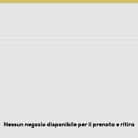
PARTECIPA AL CONCORSO ANNIVERSARIO
ine
 Audio
Elettrodomestici
Foto, Video, Droni
FERI
10ESA/EF ClasseE 344lt-
4.3
(7)
Nessun negozio disponibile per il prenota e ritira