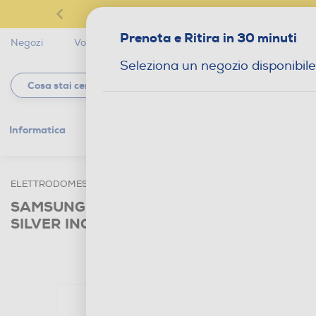
Prenota e Ritira in 30 minuti
Negozi
Volantini
Servizi
Star Club
Magaz
Seleziona un negozio disponibile
Informatica
Gaming
Telefonia
Tv e
ELETTRODOMESTICI
GRANDI ELETTRODOMESTICI
FRIGORI
SAMSUNG - Frigorifero combinato RB33B6
SILVER INOX