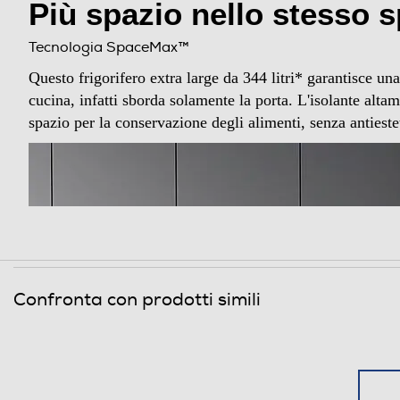
Più spazio nello stesso 
Holiday
Tecnologia SpaceMax™
Altre funzioni
Questo frigorifero extra large da 344 litri* garantisce un
cucina, infatti sborda solamente la porta. L'isolante alt
Zona 0 gradi
spazio per la conservazione degli alimenti, senza antiest
Scomparto di altro tipo
Dispenser acqua
Dispenser ghiaccio
Porte reversibili
Confronta con prodotti simili
Allarme porta
Dettagli strutturali