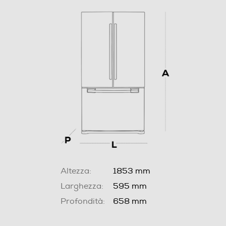
Altezza:
1853 mm
Larghezza:
595 mm
Profondità:
658 mm