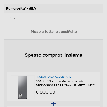
Rumorosita' - dBA
35
Efficienze
Mostra tutte le specifiche
Nuova Classe efficienza energetica
E
Spesso comprati insieme
Classe emissione rumore
B
PRODOTTO DA ACQUISTARE
SAMSUNG - Frigorifero combinato
Consumi
RB50DG602ES9EF Classe E-METAL INOX
€ 899,99
Consumo annuo energia-kWh
300