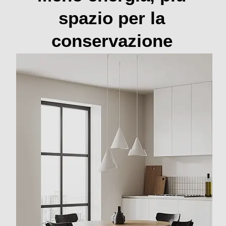
Automatico
Meno energia, più
Congelazione rapida
spazio per la
conservazione
Posizione vano congelatore
In basso
Numero stelle
4 stelle
Funzioni e Plus
Controllo elettronico temperatura
Controllo separato temperatura