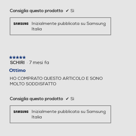
Raffreddamento rapido
Raffreddamento rapido
Altezza-mm
Consiglia questo prodotto
✔
Sì
1920
Inizialmente pubblicata su Samsung
Italia
Larghezza-mm
Numero cassetti frigorifero
Numero cassetti frigorifero
759
1
1
Profondità-mm
★★★★★
★★★★★
Numero ripiani
Numero ripiani
·
7 mesi fa
SCHIRI
5
su
711
Ottimo
4
4
5
HO COMPRATO QUESTO ARTICOLO E SONO
stelle.
Peso-Kg
MOLTO SODDISFATTO
Materiale ripiani frigo
Materiale ripiani frigo
87
Consiglia questo prodotto
✔
Sì
Ripiani in Vetro
Ripiani in Vetro
Descrizione
Inizialmente pubblicata su Samsung
Capacità netta congelator
Capacità netta congelator
Italia
e- l
e- l
Descrizione marketing
168
168
Il combinato RB50DG602ES9EF in classe E della serie