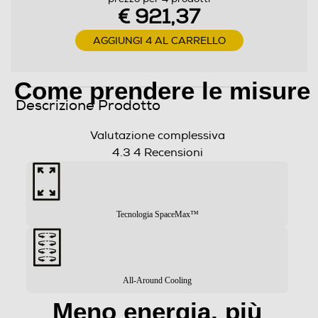
€ 921,37
Numero ripiani
AGGIUNGI 4 AL CARRELLO
4
Come prendere le misure
Materiale ripiani frigo
Descrizione Prodotto
Ripiani in Vetro
Valutazione complessiva
Scomparto congelatore
4.3
4 Recensioni
Capacità netta congelatore- l
168
Raffreddamento congelatore
Tecnologia SpaceMax™
No Frost (Ventilato+Deumidifica)
Sbrinamento congelatore
All-Around Cooling