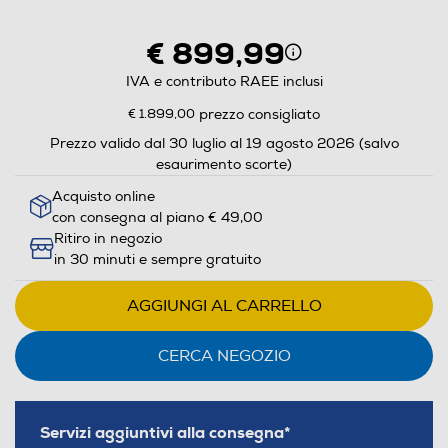
aprirà
il
€ 899,99
Calcolatore
di
IVA e contributo RAEE inclusi
risparmio
€ 1.899,00
prezzo consigliato
energetico
Prezzo valido dal 30 luglio al 19 agosto 2026 (salvo
di
esaurimento scorte)
Youreko.
Acquisto online
con consegna al piano € 49,00
Ritiro in negozio
in 30 minuti e sempre gratuito
AGGIUNGI AL CARRELLO
CERCA NEGOZIO
Servizi aggiuntivi alla consegna*