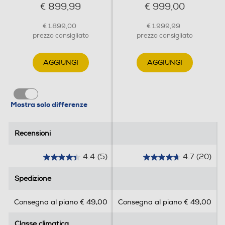
€ 899,99
€ 999,00
Holiday
€ 1.899,00
€ 1.999,99
prezzo consigliato
prezzo consigliato
Altre funzioni
AGGIUNGI
AGGIUNGI
All-Around Cooling® WIFI POWER COOL POWER
FREEZE Compatibilità SmartThings • AI Energy Mode •
Controllo da remoto
Mostra solo differenze
Zona 0 gradi
Recensioni
Recensioni
4.4
(5)
4.7
(20)
4
4
Scomparto di altro tipo
.
.
Spedizione
Spedizione
4
7
s
s
Consegna al piano € 49,00
Consegna al piano € 49,00
u
u
Dispenser acqua
5
5
Classe climatica
Classe climatica