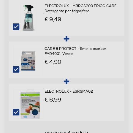
ELECTROLUX - M3RCS200 FRIGO CARE
Scomparto frigorifero
Detergente per frigorifero
€ 9,49
Capacità netta frigorifero - l
340
Raffreddamento frigorifero
CARE & PROTECT - Smell absorber
FAD4001-Verde
No Frost (Ventilato+Deumidifica)
€ 4,90
Sbrinamento frigorifero
Automatico
ELECTROLUX - E3RSMA02
Raffreddamento rapido
€ 6,99
Numero cassetti frigorifero
prezzo per 4 prodotti
1