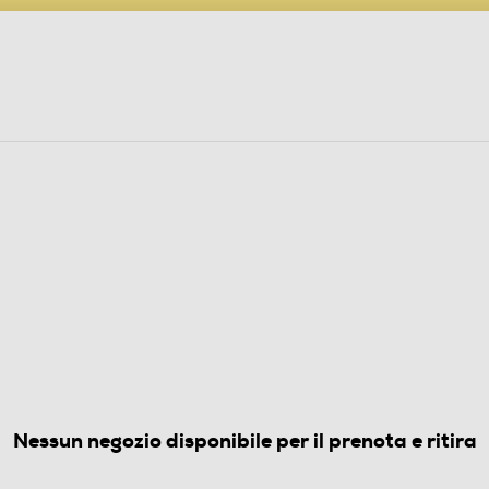
PARTECIPA AL CONCORSO ANNIVERSARIO
ine
 Audio
Elettrodomestici
Foto, Video, Droni
FERI
65EDTEF Classe D-Inox
5.0
(2)
Nessun negozio disponibile per il prenota e ritira