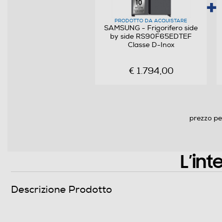
Scomparto frigorifero
PRODOTTO DA ACQUISTARE
Capacità netta frigorifero - l
SAMSUNG - Frigorifero side
by side RS90F65EDTEF
Raffreddamento frigorifero
Classe D-Inox
Sbrinamento frigorifero
€ 1.794,00
Raffreddamento rapido
Numero cassetti frigorifero
prezzo pe
Numero ripiani
Materiale ripiani frigo
L’int
Scomparto congelatore
Descrizione Prodotto
Capacità netta congelatore- l