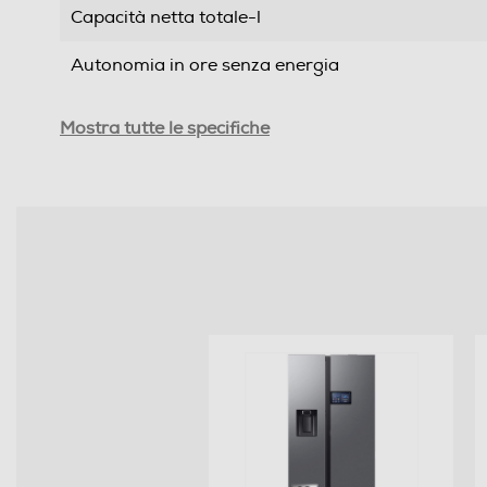
Capacità netta totale-l
Autonomia in ore senza energia
Capacità congelamento 24 h
Mostra tutte le specifiche
Rumorosita' - dBA
Efficienze
Nuova Classe efficienza energetica
Classe emissione rumore
Consumi
Consumo annuo energia-kWh