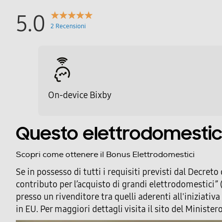
Raffreddamento congelatore
5.0
Sbrinamento congelatore
2 Recensioni
Congelazione rapida
Posizione vano congelatore
Numero stelle
On-device Bixby
Cassetti congelatore-num
Questo elettrodomestico
Numero ripiani congelatore
Scopri come ottenere il Bonus Elettrodomestici
Funzioni e Plus
Se in possesso di tutti i requisiti previsti dal Decret
contributo per l’acquisto di grandi elettrodomestici” (
Controllo elettronico temperatura
presso un rivenditore tra quelli aderenti all'iniziat
Controllo separato temperatura
in EU. Per maggiori dettagli visita il sito del Ministe