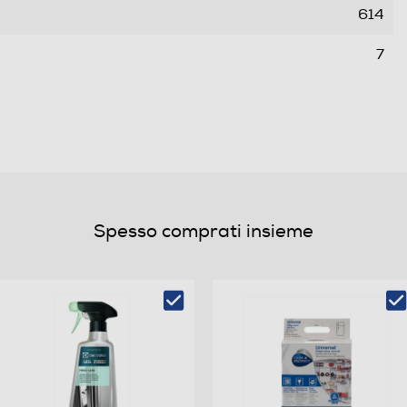
614
7
15
35
D
Spesso comprati insieme
C
225