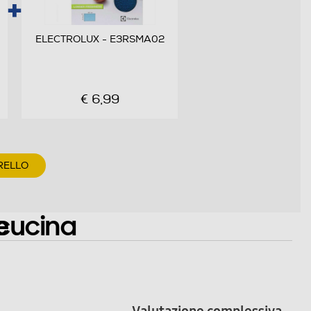
ELECTROLUX - E3RSMA02
€ 6,99
RELLO
 cucina
e
Valutazione complessiva