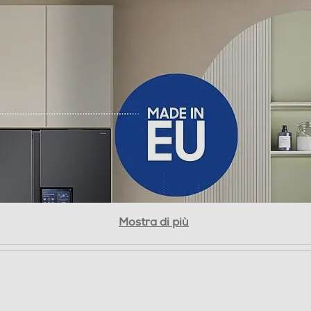
TOTAL NO FROST
Twin cooling plus Smart cooling Precise chef
cooling POWER COOL POWER Freeze WIFI
Mostra di più