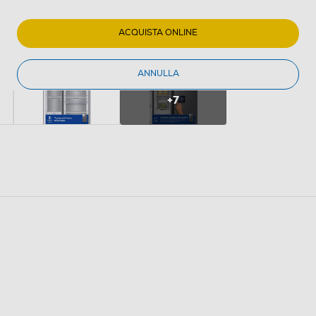
ACQUISTA ONLINE
ANNULLA
+7