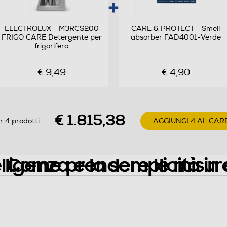
396
ELECTROLUX - M3RCS200
CARE & PROTECT - Smell
FRIGO CARE Detergente per
absorber FAD4001-Verde
No Frost (Ventilato+Deumidifica)
frigorifero
Automatico
€ 9,49
€ 4,90
2
€ 1.815,38
r 4 prodotti
AGGIUNGI 4 AL CAR
4
Ripiani in Vetro
elligenza e la semplicità in
Come prendere le misur
218