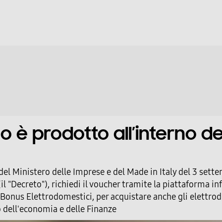
No Frost (Ventilato+Deumidifica)
Automatico
A sinistra
4 stelle
2
 è prodotto all’interno de
4
o del Ministero delle Imprese e del Made in Italy del 3 set
il "Decreto"), richiedi il voucher tramite la piattaforma i
iva Bonus Elettrodomestici, per acquistare anche gli elet
ro dell'economia e delle Finanze