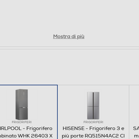
In basso
4 stelle
Mostra di più
3
FRIGORIFERI
FRIGORIFERI
RLPOOL - Frigorifero
HISENSE - Frigorifero 3 e
SA
binato WHK 26403 X
più porte RQ515N4AC2 Cl
m