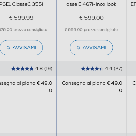
P6E1 ClasseC 355l
asse E 467l-Inox look
EF
€ 599,99
€ 599,00
679,00
prezzo consigliato
€ 999,00
prezzo consigliato
AVVISAMI
AVVISAMI
4.8
(19)
4.4
(27)
4
4
.
.
segna al piano € 49,0
Consegna al piano € 49,0
C
8
4
0
0
s
s
u
u
Frigorifero a uno o più scomparti per
5
5
conservazione alimenti freschi
s
s
Combinato
t
t
e
e