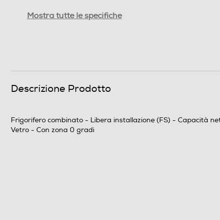
Capacità congelamento 24 h
Mostra tutte le specifiche
Rumorosita' - dBA
Efficienze
Nuova Classe efficienza energetica
Descrizione Prodotto
Classe emissione rumore
Frigorifero combinato - Libera installazione (FS) - Capacità ne
Consumi
Vetro - Con zona 0 gradi
Consumo annuo energia-kWh
Scomparto frigorifero
Capacità netta frigorifero - l