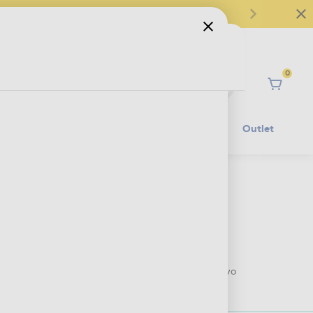
0
Ciao
Mobilità Elettrica
Lifestyle
Outlet
€ 599,99
IVA e contributo RAEE inclusi
€ 679,00
prezzo consigliato
Prezzo valido dall'1 al 20 agosto 2026 (salvo
esaurimento scorte)