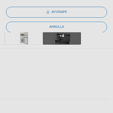
AVVISAMI
ANNULLA
+4