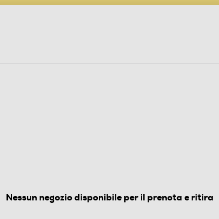
PARTECIPA AL CONCORSO ANNIVERSARIO
ine
 Audio
Elettrodomestici
Foto, Video, Droni
FERI
26403 XP6E1 ClasseC 355l
4.8
(19)
Nessun negozio disponibile per il prenota e ritira