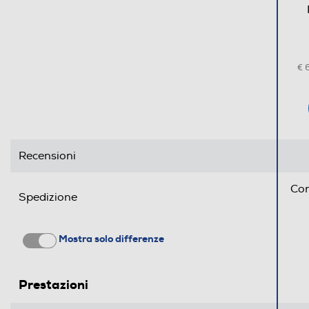
Zona 0 gradi
Scomparto di altro tipo
€ 
Dispenser acqua
Dispenser ghiaccio
Porte reversibili
Recensioni
Allarme porta
Con
Spedizione
Dettagli strutturali
Mostra solo differenze
Categoria
Tipo di frigorifero
Prestazioni