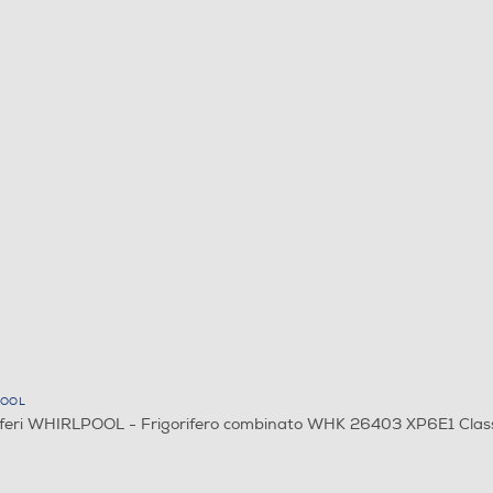
POOL
iferi WHIRLPOOL - Frigorifero combinato WHK 26403 XP6E1 Clas