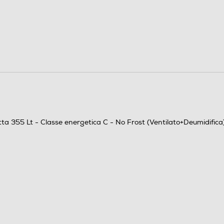
6
35
C
B
tta 355 Lt - Classe energetica C - No Frost (Ventilato+Deumidifica
170
249