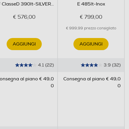
 ClasseD 390lt-SILVER
…
E 485lt-Inox
€ 576,00
€ 799,00
€ 999,99
prezzo consigliato
AGGIUNGI
AGGIUNGI
4.1
(22)
3.9
(32)
4
3
.
.
onsegna al piano € 49,0
Consegna al piano € 49,0
1
9
0
0
s
s
u
u
5
5
s
s
t
t
e
e