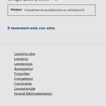
Inizialmente pubblicata su whirlpool.it
Touchscreen
Touchscreen
3 recensioni solo con voto
Indicazione fasi lavaggio
Indicazione fasi lavaggio
Indicazione tempo residuo
Indicazione tempo residuo
Lavatrici slim
Lavatrici
Lavasciuga
Asciugatrici
Frigoriferi
Tasto partenza ritardata
Tasto partenza ritardata
Congelatori
Cantinette
Lavastoviglie
Grandi Elettrodomestici
Wi-Fi
Wi-Fi