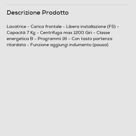
Durata programma 60° pieno carico-min
Descrizione Prodotto
205
Lavatrice - Carica frontale - Libera installazione (FS) -
Capacità 7 Kg - Centrifuga max 1200 Giri - Classe
Durata programma Eco 40-60 alla capacità nominale
energetica B - Programmi 16 - Con tasto partenza
(ore,min)
ritardata - Funzione aggiungi indumento (pausa)
205
Efficienze
Nuova Classe efficienza energetica
B
Classe centrifuga
B
Classe emissione rumore centrifuga