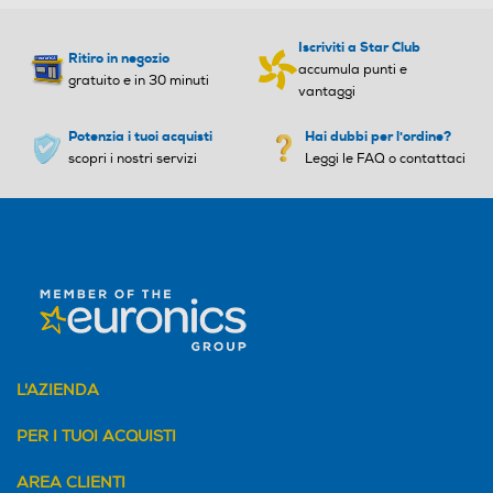
Iscriviti a Star Club
Diagnosi remota
Diagnosi remota
Ritiro in negozio
accumula punti e
gratuito e in 30 minuti
vantaggi
Potenzia i tuoi acquisti
Hai dubbi per l'ordine?
Controllo remoto APP
Controllo remoto APP
scopri i nostri servizi
Leggi le FAQ o contattaci
Altre funzioni
Altre funzioni
Funzione aggiungi indumen
to (pausa)
Indicazione sovradosaggio
Indicazione sovradosaggio
L'AZIENDA
PER I TUOI ACQUISTI
Auto/Ecodosatore
Auto/Ecodosatore
AREA CLIENTI