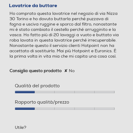
B
B
su
Lavatrice da buttare
5
Ho comprato questa lavatrice nel negozio di via Nizza
Classe emissione rumore c
Classe emissione rumore c
stelle.
30 Torino e ho dovuto buttarla perché puzzava di
entrifuga
entrifuga
Regolazione temperatura
fogna e usciva ruggine e sporco dal filtro, nonostante
mi è stato cambiato il cestello perché arrugginito e la
Classe rumore centrifuga C
Classe rumore centrifuga C
vasca. Ho fatto più di 20 lavaggi a vuoto e buttato via
roba lavata in questa lavatrice perché irrecuperabile.
Nonostante questo il servizio clienti Hotpoint non ha
Giri al minuto min
Giri al minuto min
Sicurezza
accettato di sostituirla. Mai più Hotpoint e Euronics. È
la prima volta in vita mia che mi capita una cosa così.
600
400
Antischiuma
Consiglia questo prodotto
✘
No
Consumo acqua in litri
Consumo acqua in litri
Qualità del prodotto
Acqua stop
46
41
Qualità
Consumo ponderato di en
Consumo ponderato di en
del
Rapporto qualità/prezzo
ergia per 100 cicli (kWh)
ergia per 100 cicli (kWh)
prodotto,
Blocco di sicurezza oblo'
1
Rapporto
su
qualità/prezzo,
52
40
5
1
Utile?
su