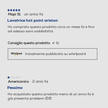
Volume cestello-l
★★★★★
★★★★★
Programma breve
Programma breve
·
un anno fa
Mapi 31
5
48
su
Lavatrice hot point ariston
5
Ho comprato questo prodotto circa un mese fa e fino
stelle.
Dimensioni - Peso
ad adesso sono soddisfatta
Programma lana
Programma lana
Altezza-mm
Consiglia questo prodotto
✔
Sì
850
Inizialmente pubblicata su whirlpool.it
Programmi speciali
Programmi speciali
Larghezza-mm
Cotton,Delicate/silk,Eco 40
Colour,Cotton,Eco,Hand/wo
595
-60°C,Hygiene/anti-allergy
ol,Mix,Quick,Quick 14min,Qui
,Linen,Mix,Quick 30min,Rins
ck 30min,Spin/drain,Steam
★★★★★
★★★★★
Profondità-mm
e & spin,Spin/drain,Stain c
,Synthetics,White
·
2 anni fa
Americanino
1
are,Steam,White,Wool
su
Pessimo
435
5
Ho acquistato questo prodotto meno di un anno fa è
stelle.
Programma mezzo carico
Programma mezzo carico
Peso-Kg
già presenta problemi 🤦🤦
64,7