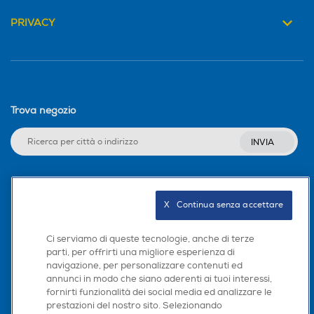
PRIVACY
Regolazione centrifuga
Regolazione centrifuga
Trova negozio
Regolazione temperatura
Regolazione temperatura
INVIA
Antischiuma
Antischiuma
Seguici sui social
X   Continua senza accettare
Acqua stop
Acqua stop
Ci serviamo di queste tecnologie, anche di terze
parti, per offrirti una migliore esperienza di
navigazione, per personalizzare contenuti ed
Scarica la nostra app
annunci in modo che siano aderenti ai tuoi interessi,
fornirti funzionalità dei social media ed analizzare le
Blocco di sicurezza oblo'
Blocco di sicurezza oblo'
prestazioni del nostro sito. Selezionando