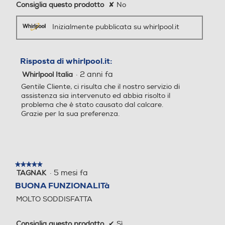
Consiglia questo prodotto
✘
No
Controllo elettronico
Controllo elettronico
Inizialmente pubblicata su whirlpool.it
Descrizione
Descrizione marketing
Risposta di whirlpool.it:
Silence/Super Silence
Silence/Super Silence
Caratteristiche di questa lavatrice a carica frontale a
·
2 anni fa
Whirlpool Italia
libera installazione Hotpoint Ariston: cestello extra-
Gentile Cliente, ci risulta che il nostro servizio di
spazioso e ampio da 7,0 kg. Classe energetica B.
assistenza sia intervenuto ed abbia risolto il
Centrifuga a 1200 giri al minuto, rapida ed efficiente.
problema che è stato causato dal calcare.
Colore bianco.
Anti sbilanciamento
Anti sbilanciamento
Grazie per la sua preferenza.
Informazioni sulla sicurezza del prodotto
Funzione extra risciacquo
Funzione extra risciacquo
Clicca qui
★★★★★
★★★★★
·
5 mesi fa
TAGNAK
5
su
BUONA FUNZIONALITà
5
MOLTO SODDISFATTA
stelle.
Display
Display
Consiglia questo prodotto
✔
Sì