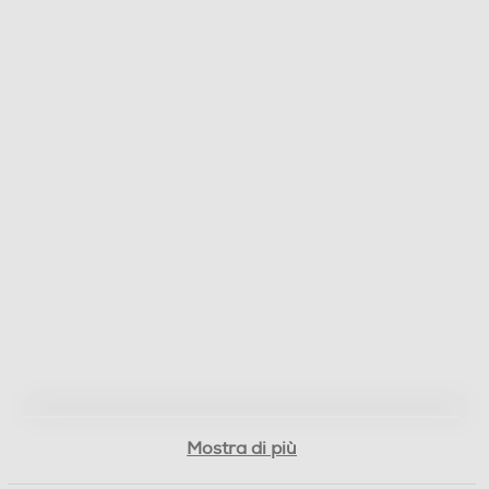
Classe rumore centrifuga C
Giri al minuto min
600
Consumi
Consumo acqua in litri
46
Consumo ponderato di energia per 100 cicli (kWh)
52
Programmi
Mostra di più
Programma stiro facile