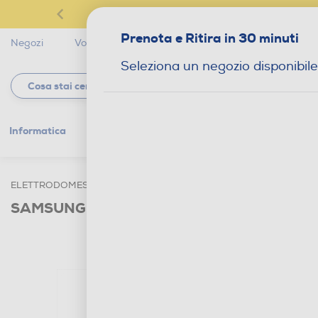
Prenota e Ritira in 30 minuti
Negozi
Volantini
Servizi
Star Club
Magaz
Seleziona un negozio disponibile
Informatica
Gaming
Telefonia
Tv e
ELETTRODOMESTICI
GRANDI ELETTRODOMESTICI
LAVATRI
SAMSUNG - Lavatrice WW70FG3M05TWET 7