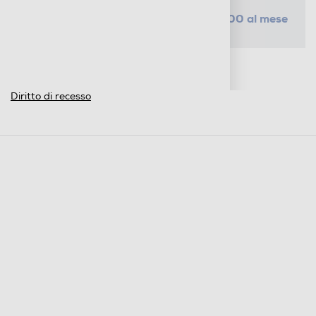
da € 2,00 al mese
SELEZIONA UN PIANO
Metodi di pagamento e finanziamenti
Informazioni sulla consegna
Diritto di recesso