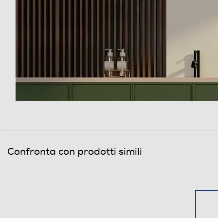
Controllo remoto APP
Altre funzioni
Opzioni
Esclusione centrifuga
Regolazione centrifuga
Regolazione temperatura
Confronta con prodotti simili
Sicurezza
Antischiuma
Acqua stop