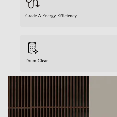
Silence/Super Silence
Grade A Energy Efficiency
Anti sbilanciamento
Funzione extra risciacquo
Display
Touchscreen
Drum Clean
Indicazione fasi lavaggio
Indicazione tempo residuo
Tasto partenza ritardata
Wi-Fi
Diagnosi remota