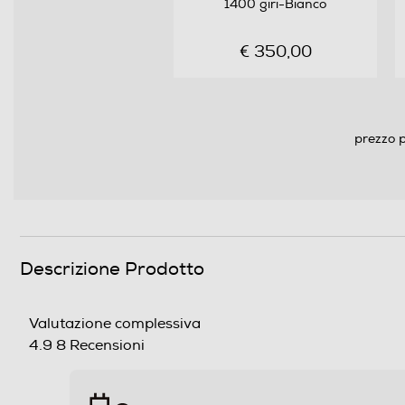
Numero programmi
1400 giri-Bianco
Programma Eco
€ 350,00
Programma lavaggio a mano
Programma breve
prezzo p
Programma lana
Programmi speciali
Descrizione Prodotto
Funzioni e Plus
Valutazione complessiva
4.9
8 Recensioni
Auto/Ecodosatore
Controllo elettronico