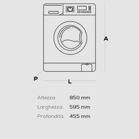
Altezza:
850 mm
Larghezza:
595 mm
Profondità:
455 mm