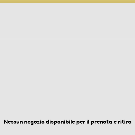
PARTECIPA AL CONCORSO ANNIVERSARIO
ine
 Audio
Elettrodomestici
Foto, Video, Droni
CI SLIM
Kg 1400 giri-Bianco
4.9
(8)
Nessun negozio disponibile per il prenota e ritira