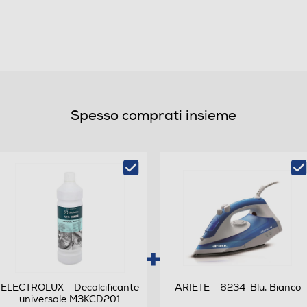
A
B
Classe rumore centrifuga B
Spesso comprati insieme
400
)
45
ELECTROLUX - Decalcificante
ARIETE - 6234-Blu, Bianco
universale M3KCD201