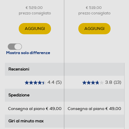
€ 529,00
€ 519,00
prezzo consigliato
prezzo consigliato
Opzioni
AGGIUNGI
AGGIUNGI
Esclusione centrifuga
Mostra solo differenze
Regolazione centrifuga
Recensioni
Recensioni
Morbidezza e
delicatezza garantite.
Regolazione temperatura
4.4
(5)
3.8
(13)
4
3
.
.
Spedizione
Spedizione
4
8
Il
programma Lana
, studiato per garantire
s
s
la temperatura ideale, assicura un
Consegna al piano € 49,00
Consegna al piano € 49,00
u
u
Sicurezza
trattamento delicato e sicuro per i capi in
5
5
lana, preservandone la morbidezza e la
Giri al minuto max
Giri al minuto max
Antischiuma
s
s
qualità a ogni lavaggio.
t
t