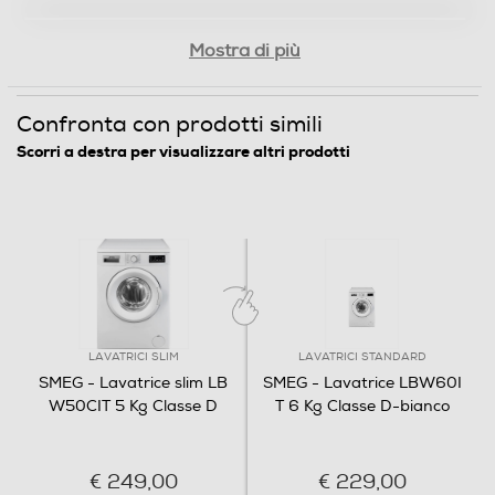
Programma lana
Mostra di più
Confronta con prodotti simili
Scorri a destra per visualizzare altri prodotti
Funzioni e Plus
Igiene profonda
Touchscreen
antibatterica
Il programma
Antiallergico
utilizza il
Indicazione fasi lavaggio
vapore all'inizio e un risciacquo aggiuntivo
per rimuovere batteri e allergeni,
LAVATRICI SLIM
LAVATRICI STANDARD
garantendo un'igiene profonda e capi
SMEG - Lavatrice slim LB
SMEG - Lavatrice LBW60I
Tasto partenza ritardata
perfettamente puliti.
W50CIT 5 Kg Classe D
T 6 Kg Classe D-bianco
Wi-Fi
€ 249,00
€ 229,00