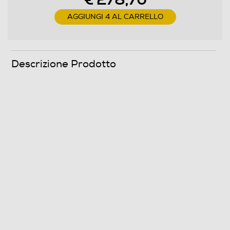
€ 278,70
Giri al minuto min
AGGIUNGI 4 AL CARRELLO
600
Consumi
Descrizione Prodotto
Consumo annuo di acqua-l
9020
Consumo energia 60° pieno carico-kWh
0,81
Consumo energia 60° mezzo carico-kWh
0,54
Consumo energia 40° mezzo carico-kWh
0,48