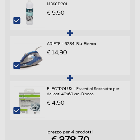
M3KCD201
3
€ 9,90
Efficienze
Nuova Classe efficienza energetica
ARIETE - 6234-Blu, Bianco
€ 14,90
D
Classe lavaggio
A
ELECTROLUX - Essential Sacchetto per
Classe centrifuga
delicati 40x60 cm-Bianco
€ 4,90
C
Classe emissione rumore centrifuga
Classe rumore centrifuga B
prezzo per 4 prodotti