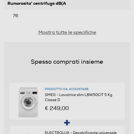
Rumorosita' centrifuga dB(A
76
Rumorosita' lavaggio- dBA
Mostra tutte le specifiche
58
Durata programma 60° pieno carico-min
Spesso comprati insieme
170
Durata programma 60° mezzo carico-min
150
PRODOTTO DA ACQUISTARE
SMEG - Lavatrice slim LBW50CIT 5 Kg
Classe D
Durata programma 40° mezzo carico-min
€ 249,00
145
Durata programma Eco 40-60 alla capacità nominale
(ore,min)
ELECTROLUX - Decalcificante universale