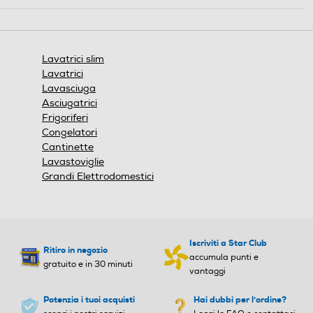
Classe emissione rumore c
Classe emissione rumore c
entrifuga
entrifuga
ENERGY LABEL
Classe rumore centrifuga B
Classe rumore centrifuga B
Lavatrici slim
Lavatrici
Giri al minuto min
Giri al minuto min
Lavasciuga
Lavatrice - Carica frontale - Libera installazione (FS) -
Asciugatrici
Capacità 5 Kg - max 1000 Giri - Classe energetica D -
600
600
Frigoriferi
Tasto partenza ritardata
Congelatori
Consumo annuo di acqua-l
Consumo annuo di acqua-l
Cantinette
Lavastoviglie
Grandi Elettrodomestici
9020
9900
Consumo energia 60° pien
Consumo energia 60° pien
o carico-kWh
o carico-kWh
Iscriviti a Star Club
Ritiro in negozio
0,81
0,81
accumula punti e
gratuito e in 30 minuti
vantaggi
Consumo energia 60° mez
Consumo energia 60° mez
Potenzia i tuoi acquisti
Hai dubbi per l'ordine?
zo carico-kWh
zo carico-kWh