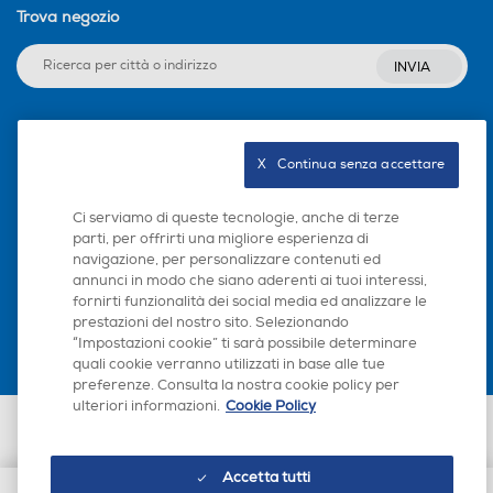
Trova negozio
INVIA
Programma breve
Programma breve
Seguici sui social
X   Continua senza accettare
Programma mezzo carico
Programma mezzo carico
Ci serviamo di queste tecnologie, anche di terze
parti, per offrirti una migliore esperienza di
navigazione, per personalizzare contenuti ed
Scarica la nostra app
Programma lana
Programma lana
annunci in modo che siano aderenti ai tuoi interessi,
fornirti funzionalità dei social media ed analizzare le
prestazioni del nostro sito. Selezionando
“Impostazioni cookie” ti sarà possibile determinare
quali cookie verranno utilizzati in base alle tue
Numero programmi
Numero programmi
preferenze. Consulta la nostra cookie policy per
ulteriori informazioni.
Cookie Policy
15
Euronics Italia SpA. Sede legale Via Montefeltro, 6/a 20156 Milano
Partita Iva, Codice Fiscale e iscrizione CCIAA Milano Monza Brianza Lodi
n. 13337170156. Codice intermediario SDI: HHBD9AK. Vendite soggette
Programmi speciali
Programmi speciali
Accetta tutti
agli Artt. 45 e ss del Codice del Consumo in tema di Diritti dei