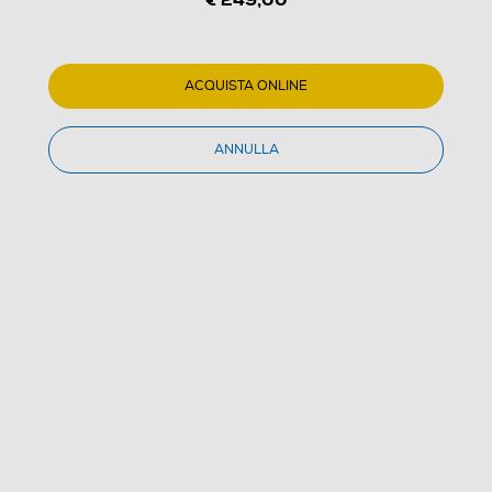
ACQUISTA ONLINE
ANNULLA
1
/
2
SMEG - Lavatrice slim LBW50CIT 5 Kg Classe D
4.4
(5)
Dettagli Prodotto
Confronta