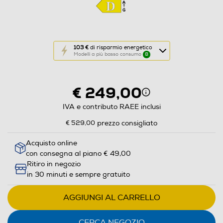
Questa
103 €
di risparmio energetico
Modelli a più basso consumo
8
azione
aprirà
il
€ 249,00
Calcolatore
di
IVA e contributo RAEE inclusi
risparmio
€ 529,00
prezzo consigliato
energetico
di
Acquisto online
con consegna al piano € 49,00
Youreko.
Ritiro in negozio
in 30 minuti e sempre gratuito
AGGIUNGI AL CARRELLO
CERCA NEGOZIO