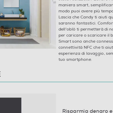
maniera smart, semplifican
modo puoi avere più tempo 
Lascia che Candy ti aiuti qu
saranno fantastici. Comfort 
16
dell'oblò ti permetterà di 
per caricare o scaricare il 
Smart sono anche connesse: 
connettività NFC che ti aiu
esperienza di lavaggio, se
tuo smartphone.
E
20°C, Cotone, Eco 40-60°C, A mano/Lana,
Risciacquo, Centrifuga/scarico, Sintetico
Risparmia denaro e
Senza Auto/Ecodosatore