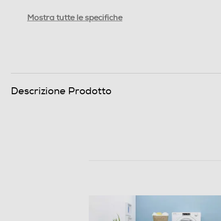
Durata programma 60° pieno carico-min
Mostra tutte le specifiche
Durata programma Eco 40-60 alla capacità nomin
Efficienze
Nuova Classe efficienza energetica
Descrizione Prodotto
Classe centrifuga
Classe emissione rumore centrifuga
Consumi
Consumo acqua in litri
Consumo energia 60° pieno carico-kWh
Consumo ponderato di energia per 100 cicli (kWh