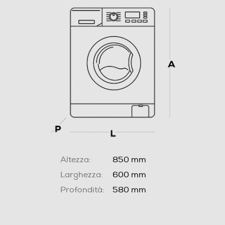
Altezza:
850 mm
Larghezza:
600 mm
Profondità:
580 mm