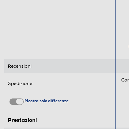
Diagnosi remota
Controllo remoto APP
Altre funzioni
Opzioni
Regolazione centrifuga
Recensioni
Regolazione temperatura
Con
Spedizione
Sicurezza
Mostra solo differenze
Risparmia tempo grazie
Antischiuma
rapidi
Acqua stop
Prestazioni
La perfetta combinazione di 
lavabiancheria di Candy ti per