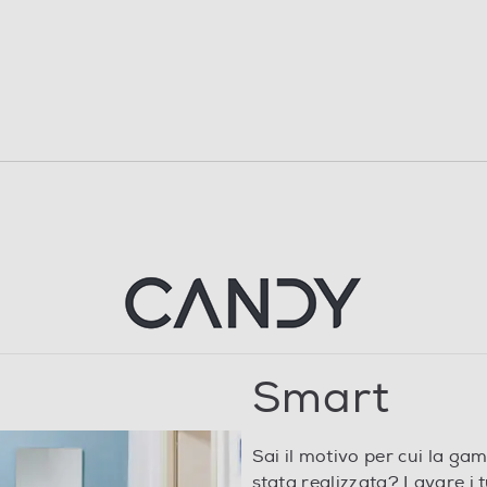
239
ale (ore,min)
239
B
B
Classe rumore centrifuga D
Smart
51
0,59
Sai il motivo per cui la ga
)
stata realizzata? Lavare i 
59