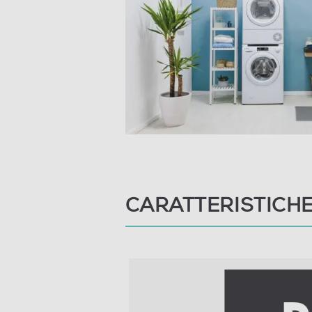
Programmi
Numero programmi
Programma Eco
Programma lavaggio a mano
Programma breve
Programma lana
CARATTERISTICH
Programmi speciali
Funzioni e Plus
Auto/Ecodosatore