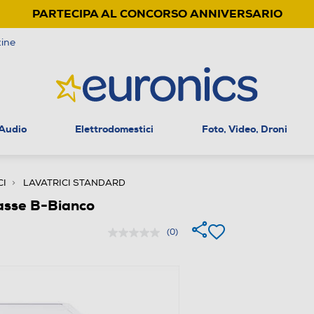
PARTECIPA AL CONCORSO ANNIVERSARIO
ine
 Audio
Elettrodomestici
Foto, Video, Droni
CI
LAVATRICI STANDARD
asse B-Bianco
(0)