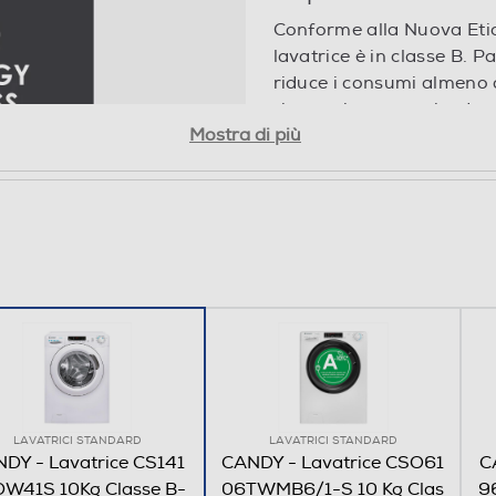
Conforme alla Nuova Etic
lavatrice è in classe B. 
riduce i consumi almeno 
risparmiare energia, dena
Mostra di più
 lavaggio
 connettività “per
ora la tua esperienza
nda del prodotto, potrai
ve direttamente dal tuo
gli per utilizzare il tuo
nte ed essere guidato
 abilitata solo da
LAVATRICI STANDARD
LAVATRICI STANDARD
DY - Lavatrice CS141
CANDY - Lavatrice CSO61
C
 tecnologia NFC
W41S 10Kg Classe B-
06TWMB6/1-S 10 Kg Clas
9