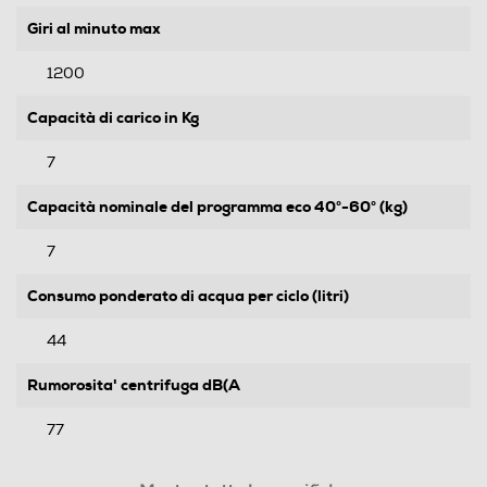
Giri al minuto max
1200
Capacità di carico in Kg
7
Capacità nominale del programma eco 40°-60° (kg)
7
Consumo ponderato di acqua per ciclo (litri)
44
Rumorosita' centrifuga dB(A
77
Durata programma 60° pieno carico-min