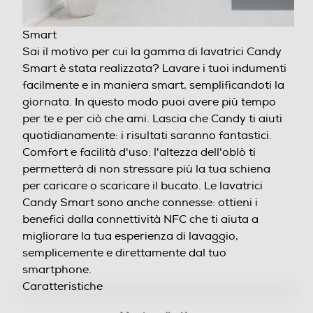
Smart
Consumi
Sai il motivo per cui la gamma di lavatrici Candy
Smart è stata realizzata? Lavare i tuoi indumenti
Consumo acqua in litri
facilmente e in maniera smart, semplificandoti la
giornata. In questo modo puoi avere più tempo per
44
te e per ciò che ami. Lascia che Candy ti aiuti
quotidianamente: i risultati saranno fantastici.
Consumo ponderato di energia per 100 cicli (kWh)
Comfort e facilità d'uso: l'altezza dell'oblò ti
permetterà di non stressare più la tua schiena per
45
caricare o scaricare il bucato. Le lavatrici Candy
Smart sono anche connesse: ottieni i benefici dalla
connettività NFC che ti aiuta a migliorare la tua
Programmi
esperienza di lavaggio, semplicemente e
direttamente dal tuo smartphone.
Programma stiro facile
CARATTERISTICHE
Numero programmi
17