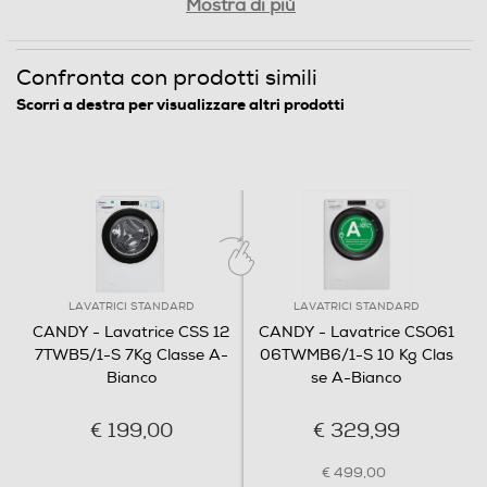
Mostra di più
Programma Eco
Confronta con prodotti simili
Scorri a destra per visualizzare altri prodotti
Programma lavaggio a mano
Programma breve
Risparmia denaro ed energia
Conforme alla Nuova Etichetta Energetica,
questa lavatrice è in classe A. Paragonata a
una in classe G, riduce i consumi almeno del
Programma lana
51%, permettendoti di risparmiare energia,
LAVATRICI STANDARD
LAVATRICI STANDARD
denaro e rispettare l'ambiente.
CANDY - Lavatrice CSS 12
CANDY - Lavatrice CSO61
7TWB5/1-S 7Kg Classe A-
06TWMB6/1-S 10 Kg Clas
Programmi speciali
Bianco
se A-Bianco
20°C, Cotone, Cottons with pre-wash, Cura quotidiana,
€ 199,00
€ 329,99
Delicati/Seta, Eco 40-60°C, A mano/Lana,
Jeans/denim, Mix, Rapido, Rapido 14min, Quick 30min,
€ 499,00