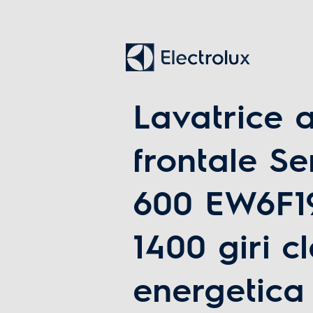
Consumi
Consumo ponderato di energia per 100 cicli (kWh
Programmi
Lavatrice 
Numero programmi
Programma Eco
frontale S
Programma lavaggio a mano
600 EW6F19
Programma breve
Programma lana
1400 giri c
energetica
Programmi speciali