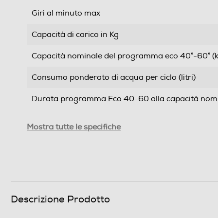
Giri al minuto max
Capacità di carico in Kg
Capacità nominale del programma eco 40°-60° (k
Consumo ponderato di acqua per ciclo (litri)
Durata programma Eco 40-60 alla capacità nomin
Efficienze
Mostra tutte le specifiche
Nuova Classe efficienza energetica
Classe centrifuga
Classe emissione rumore centrifuga
Descrizione Prodotto