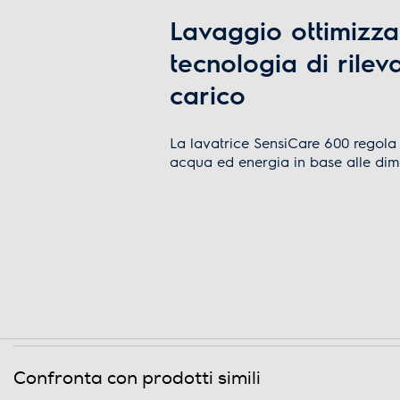
Lavaggio ottimizza
Funzioni e Plus
tecnologia di rile
Controllo elettronico
carico
Silence/Super Silence
La lavatrice SensiCare 600 regol
Anti sbilanciamento
acqua ed energia in base alle dime
Funzione extra risciacquo
Display
Touchscreen
SensiCare - r
Indicazione fasi lavaggio
fino al 30% di
Indicazione tempo residuo
Confronta con prodotti simili
acqua ed ener
Tasto partenza ritardata