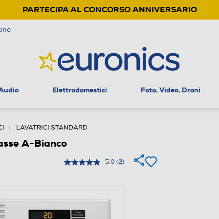
PARTECIPA AL CONCORSO ANNIVERSARIO
ine
 Audio
Elettrodomestici
Foto, Video, Droni
CI
LAVATRICI STANDARD
asse A-Bianco
5.0
(2)