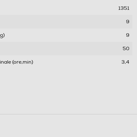
1351
9
g)
9
50
ale (ore,min)
3,4
A
B
Classe rumore centrifuga B