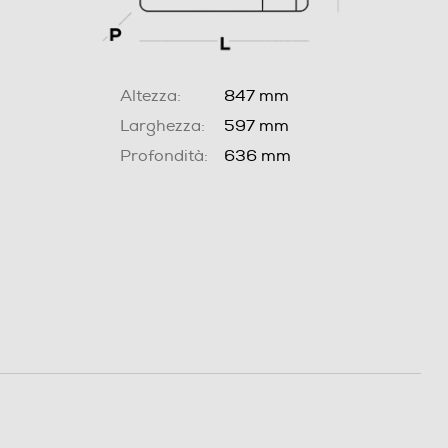
Altezza:
847 mm
Larghezza:
597 mm
Profondità:
636 mm