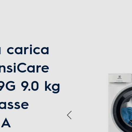
)
49
a carica
14
ensiCare
G 9.0 kg
lasse
- Cotoni - Sintetici - Delicati - Lana - Rapido 20' -
Risciacquo - Centrifuga/Scarico - Eco 40-60 -
 A
Hygiene - Outdoor - Piumoni - Seta - Sport -
Jeans