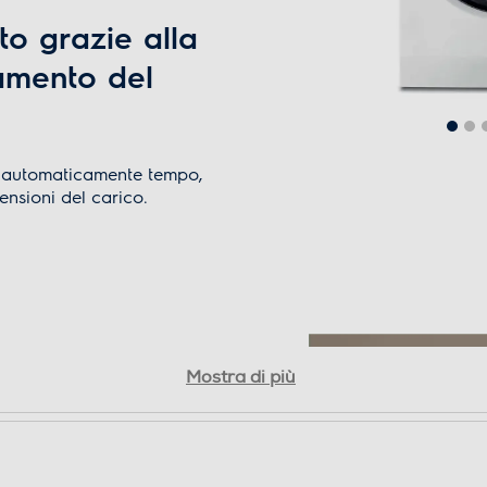
to grazie alla
vamento del
Controllo elettronico
a automaticamente tempo,
nsioni del carico.
isparmia
Mostra di più
 tempo,
gia*