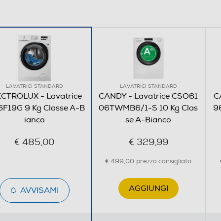
leva le dimensioni del
 risparmiare fino al 30%
uesto garantisce un
r ogni capo. SensiCare -
 acqua ed energia*
po, acqua ed energia di un carico
LAVATRICI STANDARD
LAVATRICI STANDARD
iclo Cotone 30°C ottimizzato con
CTROLUX - Lavatrice
CANDY - Lavatrice CSO61
C
F19G 9 Kg Classe A-B
06TWMB6/1-S 10 Kg Clas
9
ianco
se A-Bianco
€ 485,00
€ 329,99
€ 499,00
prezzo consigliato
AGGIUNGI
AVVISAMI