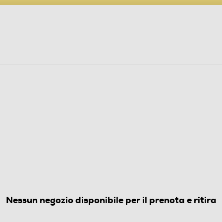
PARTECIPA AL CONCORSO ANNIVERSARIO
ine
 Audio
Elettrodomestici
Foto, Video, Droni
CI
LAVATRICI STANDARD
sse A-Bianco
(0)
Nessun negozio disponibile per il prenota e ritira