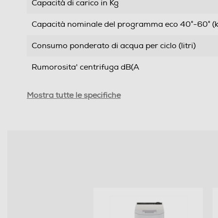
Capacità di carico in Kg
Capacità nominale del programma eco 40°-60° (k
Consumo ponderato di acqua per ciclo (litri)
Rumorosita' centrifuga dB(A
Durata programma 60° pieno carico-min
Mostra tutte le specifiche
Durata programma Eco 40-60 alla capacità nomin
Efficienze
Nuova Classe efficienza energetica
Classe centrifuga
Classe emissione rumore centrifuga