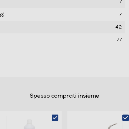
7
g)
7
42
77
218
ale (ore,min)
218
A
Spesso comprati insieme
B
Classe rumore centrifuga C