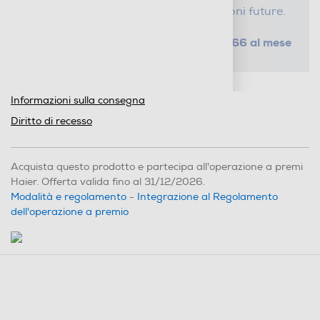
tempo e risparmi sui costi di riparazioni future.
da € 1,66 al mese
SELEZIONA UN PIANO
Metodi di pagamento e finanziamenti
Informazioni sulla consegna
Diritto di recesso
Acquista questo prodotto e partecipa all'operazione a premi
Haier. Offerta valida fino al 31/12/2026.
Modalità e regolamento
-
Integrazione al Regolamento
dell'operazione a premio