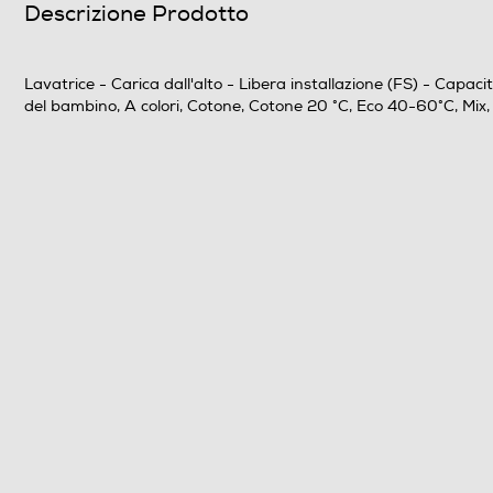
Descrizione Prodotto
Programma lana
Lavatrice - Carica dall'alto - Libera installazione (FS) - Capa
Programmi speciali
del bambino, A colori, Cotone, Cotone 20 °C, Eco 40-60°C, Mix,
Funzioni e Plus
Auto/Ecodosatore
Controllo elettronico
Silence/Super Silence
Anti sbilanciamento
Funzione extra risciacquo
Display