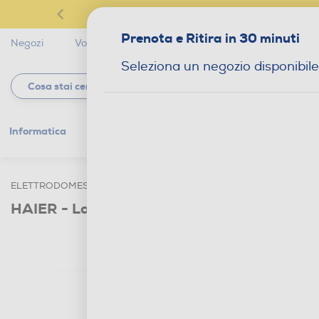
Prenota e Ritira in 30 minuti
Negozi
Volantini
Servizi
Star Club
Magaz
Seleziona un negozio disponibile
Informatica
Gaming
Telefonia
Tv e
ELETTRODOMESTICI
GRANDI ELETTRODOMESTICI
LAVATRI
HAIER - Lavatrice THASN276TM7S 7Kg Cla