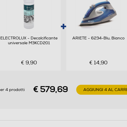
42
0,38
ELECTROLUX - Decalcificante
ARIETE - 6234-Blu, Bianco
universale M3KCD201
)
38
€ 9,90
€ 14,90
16
€ 579,69
er 4 prodotti
AGGIUNGI 4 AL CARR