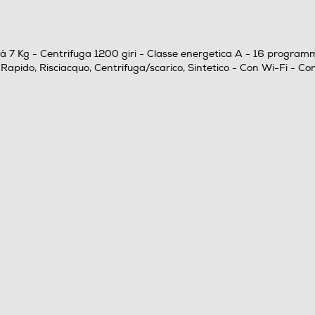
Cura del bambino, A colori, Cotone, Cotone 20 °C,
cità 7 Kg - Centrifuga 1200 giri - Classe energetica A - 16 progra
Eco 40-60°C, Mix, Rapido, Risciacquo,
 Rapido, Risciacquo, Centrifuga/scarico, Sintetico - Con Wi-Fi - C
Centrifuga/scarico, Sintetico
Senza Auto/Ecodosatore