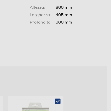
Altezza:
860 mm
Larghezza:
405 mm
Profondità:
600 mm