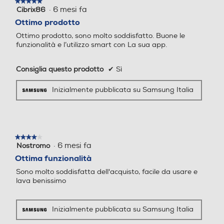
★★★★★
★★★★★
risparmiando tempo, acqua ed energia con la tecnologia Acqua Save.
Funzione extra risciacquo
Funzione extra risciacquo
·
6 mesi fa
Cibrix86
5
Grazie alla pompa di ricircolo, l’acqua e il detergente vengono
spruzzati sui capi dall’alto e in maniera continua, consentendo di
su
Ottimo prodotto
utilizzare fino al 20% di acqua in meno* e di aumentare l’efficacia del
5
detersivo. Questo sistema migliora le prestazioni di lavaggio,
Ottimo prodotto, sono molto soddisfatto. Buone le
riducendo la durata dei cicli fino al 25%* e consumando meno energia.
stelle.
funzionalità e l’utilizzo smart con La sua app.
Display
Display
Consiglia questo prodotto
✔
Sì
Inizialmente pubblicata su Samsung Italia
Touchscreen
Touchscreen
★★★★★
★★★★★
Indicazione fasi lavaggio
Indicazione fasi lavaggio
·
6 mesi fa
Nostromo
4
su
Ottima funzionalità
5
Sono molto soddisfatta dell'acquisto, facile da usare e
stelle.
lava benissimo
Indicazione tempo residuo
Indicazione tempo residuo
Inizialmente pubblicata su Samsung Italia