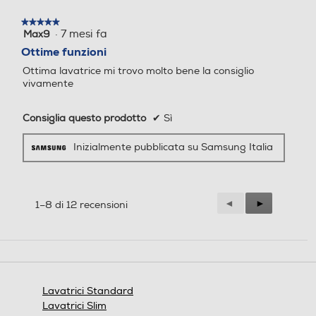
CATION SMART LINK LESS
TO PLUS SUPER SPEED S
★★★★★
★★★★★
MICROFIBER ECOPULIZIA
MART CHECK CASSETTO
·
7 mesi fa
Max9
5
CESTELLO PLUS AI WASH
AUTOPULENTE STAY CLEA
su
Ottime funzioni
SUPER SPEED AI ECOBUB
N VOLT CONTROL ECO PU
5
Ottima lavatrice mi trovo molto bene la consiglio
BLE AI ENERGY MODE
LIZIA CESTELLO SMART C
stelle.
vivamente
ONTROL WIFI SMART CHE
CK
Consiglia questo prodotto
✔
Sì
Auto-riconoscimento caric
Auto-riconoscimento caric
o
o
Inizialmente pubblicata su Samsung Italia
Precedente
◄
Successiva
►
1–8 di 12 recensioni
Esclusione centrifuga
Esclusione centrifuga
Reviews
Reviews
Regolazione centrifuga
Regolazione centrifuga
Lavatrici Standard
Lavatrici Slim