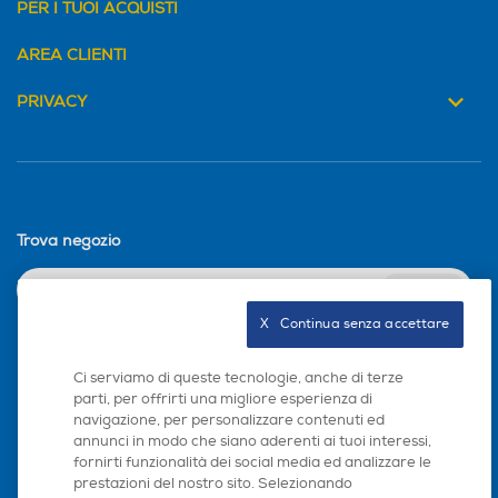
PER I TUOI ACQUISTI
Tipo d'installazione
Tipo d'installazione
AREA CLIENTI
Libera
Libera
PRIVACY
Maxi oblo
Maxi oblo
Materiale cestello
Materiale cestello
Trova negozio
BubbleCARE
BubbleCARE
INVIA
X   Continua senza accettare
Integrazione
Integrazione
Seguici sui social
Ci serviamo di queste tecnologie, anche di terze
Non integrata
Non integrata
parti, per offrirti una migliore esperienza di
navigazione, per personalizzare contenuti ed
Volume cestello-l
Volume cestello-l
annunci in modo che siano aderenti ai tuoi interessi,
fornirti funzionalità dei social media ed analizzare le
prestazioni del nostro sito. Selezionando
61
61
Scarica la nostra app