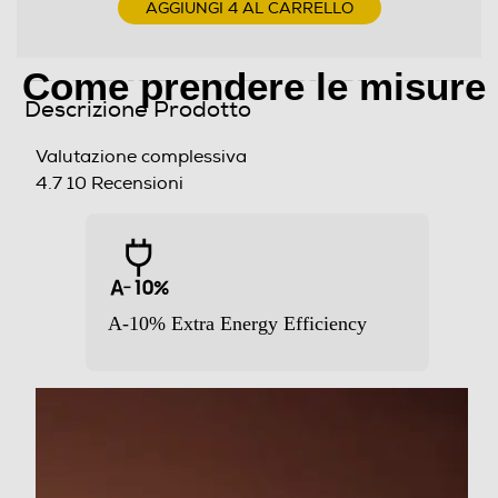
AGGIUNGI 4 AL CARRELLO
Lava in modo intelligente
Come prendere le misure
⠀
⠀
Programma lavaggio a mano
Descrizione Prodotto
Valutazione complessiva
Programma breve
4.7
10 Recensioni
Programma lana
A-10% Extra Energy Efficiency
Programmi speciali
Eco 40-60°C • Vapore Igienizzante • AI Wash • Rapido
15’ • Capi Sportivi • Baby care • Biancheria da letto •
Giornata nuvolosa • Cotone • Colorati • Delicati • Jeans
• Scarico/Centrifuga • Intenso a freddo • Outdoor •
Risciacquo+Centrifuga • Camicie • Silenzioso • Sintetici •