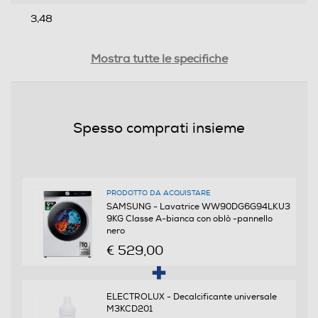
3,48
Efficienze
Mostra tutte le specifiche
Nuova Classe efficienza energetica
A
Spesso comprati insieme
Classe lavaggio
A
PRODOTTO DA ACQUISTARE
Classe centrifuga
SAMSUNG - Lavatrice WW90DG6G94LKU3
9KG Classe A-bianca con oblò -pannello
B
nero
€ 529,00
Classe emissione rumore centrifuga
Classe rumore centrifuga A
ELECTROLUX - Decalcificante universale
M3KCD201