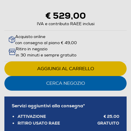
aprirà
il
€ 529,00
Calcolatore
di
IVA e contributo RAEE inclusi
risparmio
Acquisto online
energetico
con consegna al piano € 49,00
di
Ritiro in negozio
Youreko.
in 30 minuti e sempre gratuito
AGGIUNGI AL CARRELLO
CERCA NEGOZIO
Servizi aggiuntivi alla consegna*
ATTIVAZIONE
€ 25,00
RITIRO USATO RAEE
GRATUITO