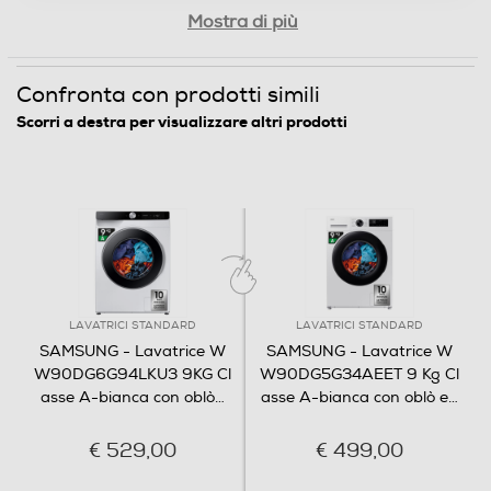
Funzione extra risciacquo
Mostra di più
Confronta con prodotti simili
Display
Scorri a destra per visualizzare altri prodotti
Touchscreen
Indicazione fasi lavaggio
LAVATRICI STANDARD
LAVATRICI STANDARD
SAMSUNG - Lavatrice W
SAMSUNG - Lavatrice W
W90DG6G94LKU3 9KG Cl
W90DG5G34AEET 9 Kg Cl
Indicazione tempo residuo
asse A-bianca con oblò
…
asse A-bianca con oblò e
…
€ 529,00
€ 499,00
Tasto partenza ritardata