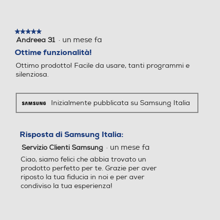
Tasto partenza ritardata
Tasto partenza ritardata
★★★★★
★★★★★
·
un mese fa
Andreea 31
5
su
Ottime funzionalità!
Wi-Fi
Wi-Fi
5
Ottimo prodotto! Facile da usare, tanti programmi e
stelle.
silenziosa.
Diagnosi remota
Diagnosi remota
Inizialmente pubblicata su Samsung Italia
Bucato perfetto in
39 minuti
Risposta di Samsung Italia:
Controllo remoto APP
Controllo remoto APP
·
un mese fa
Servizio Clienti Samsung
Ciao, siamo felici che abbia trovato un
Pulisci i tuoi capi in profondità e in meno tempo. Il programma
Ecolavaggio Rapido 39' completa un ciclo di lavaggio giornaliero in soli
prodotto perfetto per te. Grazie per aver
39 minuti*. Grazie alla funzione Speed Spray, risciacqua i capi con
riposto la tua fiducia in noi e per aver
maggiore efficacia e aumenta la velocità di centrifuga per completare il
Altre funzioni
Altre funzioni
condiviso la tua esperienza!
lavaggio in soli 39 minuti.
* Utilizzando Ecolavaggio Rapido alle impostazioni di default con un
ECODOSATORE AI CONTR
AI ENERGY MODE LESS MI
carico di 5 kg. Per risultati ottimali, si consiglia di caricare la lavatrice a
metà della capacità massima.
OL AI EWATHER AI NOTIFI
CROFIBER SMACCHIA TUT