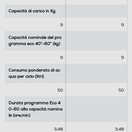
l
l
Opzioni
l
l
Capacità di carico in Kg
Capacità di carico in Kg
e
e
Esclusione centrifuga
.
.
9
9
1
5
2
r
Capacità nominale del pro
Capacità nominale del pro
r
e
gramma eco 40°-60° (kg)
gramma eco 40°-60° (kg)
Regolazione centrifuga
e
c
c
e
9
9
e
n
n
s
Regolazione temperatura
Consumo ponderato di ac
Consumo ponderato di ac
s
i
qua per ciclo (litri)
qua per ciclo (litri)
i
o
o
n
50
50
n
i
i
Sicurezza
Durata programma Eco 4
Durata programma Eco 4
Antischiuma
0-60 alla capacità nomina
0-60 alla capacità nomina
le (ore,min)
le (ore,min)
3,48
3,48