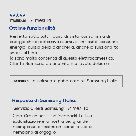
una
Classe lavaggio
Classe lavaggio
pannello
finestra
Materiale cestello
nero
modale.
★★★★★
★★★★★
A
A
·
2 mesi fa
BubbleCARE
Mollibus
5
su
Ottime funzionalità
Classe centrifuga
Classe centrifuga
5
Integrazione
Perfetta sotto tutti i punti di vista :consumi sia di
stelle.
energia che di detersivo ottimi , silenziosità, consumo
B
B
Non integrata
energia, pulizia della biancheria, anche la funzionalità
Play Video
smart ottima .
Volume cestello-l
Classe emissione rumore c
Classe emissione rumore c
Io sono molto contenta di questo elettrodomestico.
* Testato secondo lo standard IEC 60456-2010 / 4 kg di carico / lavaggio a
freddo Super Eco (WF80F5E5U4W) rispetto al lavaggio Cotone a 40 °C senza
Cliente Samsung da una vita mai avuto delusioni
entrifuga
entrifuga
funzione Ecobubble (WF0702WKU). I singoli risultati possono variare.** In
61
base ai risultati del test di laboratorio sulle prestazioni effettuato da
Springboard Engineering su strisce EMPA. Test eseguito su un tessuto in
Classe rumore centrifuga A
poliestere mettendo a confronto una normale soluzione detergente e la
Classe rumore centrifuga B
Inizialmente pubblicata su Samsung Italia
tecnologia Bubble senza azione meccanica. I singoli risultati possono
variare.*** Il sensore tessuti si attiva solo selezionando alcuni programmi
Dimensioni - Peso
(Cotone, Sintetici, AI Wash) con carichi inferiori ai 2 kg.
Giri al minuto min
Giri al minuto min
Risparmia tempo e
Altezza-mm
Risposta di Samsung Italia:
400
400
·
2 mesi fa
Servizio Clienti Samsung
Acqua
850
Ciao. Grazie per il tuo feedback! La tua
Consumo ponderato di en
Consumo ponderato di en
soddisfazione è la nostra più grande
Larghezza-mm
AcquaSave
ergia per 100 cicli (kWh)
ergia per 100 cicli (kWh)
ricompensa e recensioni come la tua ci
riempiono di orgoglio!