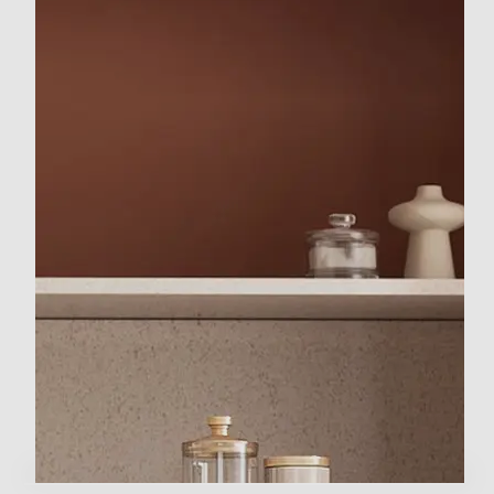
Asciugamani • Lana • Eco Wash • Eco Pulizia Cestello •
Smacchia Tutto Plus Super Speed •
Funzioni e Plus
Auto/Ecodosatore
Con Auto/Ecodosatore
Controllo elettronico
Controllo elettronico
Silence/Super Silence
Anti sbilanciamento