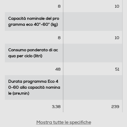
.
.
8
10
5
1
r
4
Capacità nominale del pro
Capacità nominale del pro
e
3
gramma eco 40°-60° (kg)
gramma eco 40°-60° (kg)
c
r
e
e
8
10
n
c
s
e
Consumo ponderato di ac
Consumo ponderato di ac
i
n
qua per ciclo (litri)
qua per ciclo (litri)
o
s
n
i
48
51
i
o
n
Durata programma Eco 4
Durata programma Eco 4
i
0-60 alla capacità nomina
0-60 alla capacità nomina
le (ore,min)
le (ore,min)
3,38
239
Rumorosita' centrifuga dB(
Rumorosita' centrifuga dB(
Mostra tutte le specifiche
A
A