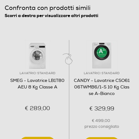
Confronta con prodotti simili
557
Scorri a destra per visualizzare altri prodotti
Peso-Kg
70
Descrizione
Informazioni sulla sicurezza del prodotto
LAVATRICI STANDARD
LAVATRICI STANDARD
Clicca qui
SMEG - Lavatrice LB1T80
CANDY - Lavatrice CSO61
AEU 8 Kg Classe A
06TWMB6/1-S 10 Kg Clas
se A-Bianco
€ 289,00
€ 329,99
€ 499,00
prezzo consigliato