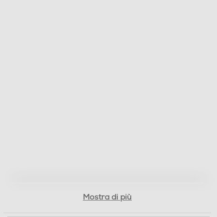
Dettagli strutturali
Tipo di carica
Frontale
Tipo d'installazione
Libera
Dimensioni - Peso
Altezza-mm
840
Larghezza-mm
597
Mostra di più
Profondità-mm