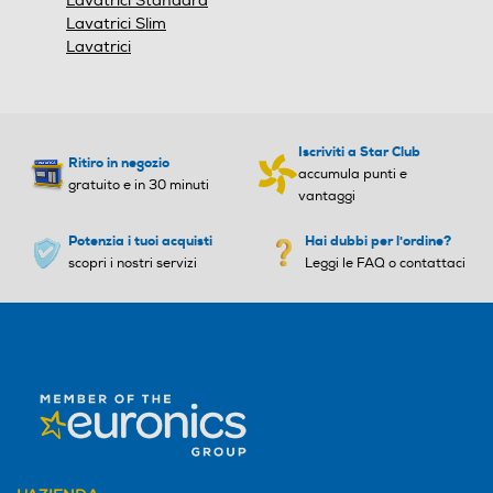
Lavatrici Standard
Consumo ponderato di en
Consumo ponderato di en
Lavatrici Slim
ergia per 100 cicli (kWh)
ergia per 100 cicli (kWh)
Lavatrici
47
46
Consumo acqua in litri
Consumo acqua in litri
Iscriviti a Star Club
Ritiro in negozio
accumula punti e
51
gratuito e in 30 minuti
vantaggi
Consumo energia 60° pien
Consumo energia 60° pien
Potenzia i tuoi acquisti
Hai dubbi per l'ordine?
o carico-kWh
o carico-kWh
scopri i nostri servizi
Leggi le FAQ o contattaci
Consumo energia 60° mez
Consumo energia 60° mez
zo carico-kWh
zo carico-kWh
Consumo energia 40° mez
Consumo energia 40° mez