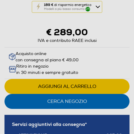
Questa
189 €
di risparmio energetico
Modelli a più basso consumo
25
azione
aprirà
il
€ 289,00
Calcolatore
di
IVA e contributo RAEE inclusi
risparmio
Acquisto online
energetico
con consegna al piano € 49,00
di
Ritiro in negozio
Youreko.
in 30 minuti e sempre gratuito
AGGIUNGI AL CARRELLO
CERCA NEGOZIO
Servizi aggiuntivi alla consegna*