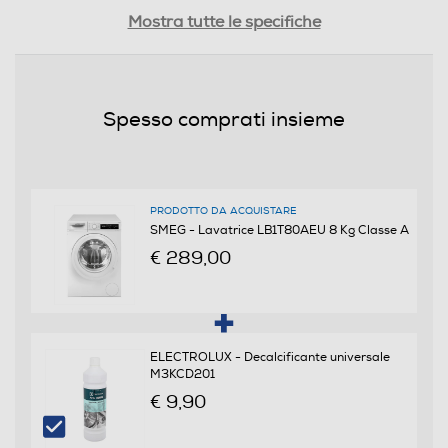
Efficienze
Mostra tutte le specifiche
Nuova Classe efficienza energetica
A
Spesso comprati insieme
Classe centrifuga
C
PRODOTTO DA ACQUISTARE
Classe emissione rumore centrifuga
SMEG - Lavatrice LB1T80AEU 8 Kg Classe A
€ 289,00
Classe rumore centrifuga B
Giri al minuto min
600
ELECTROLUX - Decalcificante universale
M3KCD201
€ 9,90
Consumi
Consumo ponderato di energia per 100 cicli (kWh)