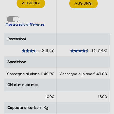
AGGIUNGI
AGGIUNGI
Mostra solo differenze
Recensioni
Recensioni
3.6
(5)
4.5
(143)
3
4
.
.
Spedizione
Spedizione
6
5
s
s
Consegna al piano € 49,00
Consegna al piano € 49,00
u
u
5
5
Giri al minuto max
Giri al minuto max
s
s
t
t
e
e
1000
1600
l
l
l
l
Capacità di carico in Kg
Capacità di carico in Kg
e
e