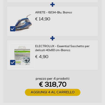
47
ARIETE - 6234-Blu, Bianco
€ 14,90
Programmi
Programma Eco
ELECTROLUX - Essential Sacchetto per
Programma mezzo carico
delicati 40x60 cm-Bianco
€ 4,90
Programma lana
prezzo per 4 prodotti
€ 318,70
Funzioni e Plus
AGGIUNGI 4 AL CARRELLO
Display