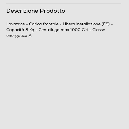
Descrizione Prodotto
Touchscreen
Lavatrice - Carica frontale - Libera installazione (FS) -
Capacità 8 Kg - Centrifuga max 1000 Giri - Classe
energetica A
Wi-Fi
Controllo remoto APP
Sicurezza
Acqua stop