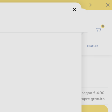
0
Ciao
Mobilità Elettrica
Lifestyle
Outlet
€ 8,90
IVA e contributo RAEE inclusi
Acquisto online
con consegna € 4,90
Ritiro in negozio
in 30 minuti e sempre gratuito
AGGIUNGI AL CARRELLO