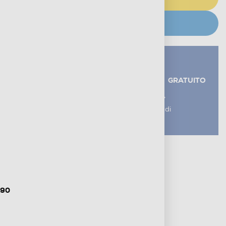
CERCA NEGOZIO
Servizi aggiuntivi alla consegna*
RITIRO USATO RAEE
GRATUITO
AGGIUNGI UN SERVIZIO
*I servizi sono esclusi dal costo di
consegna
Metodi di pagamento e finanziamenti
Informazioni sulla consegna
Diritto di recesso
,90