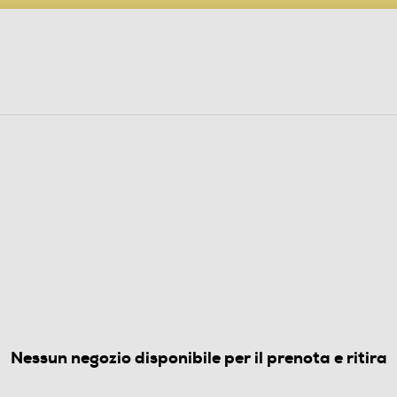
PARTECIPA AL CONCORSO ANNIVERSARIO
ine
 Audio
Elettrodomestici
Foto, Video, Droni
(0)
Nessun negozio disponibile per il prenota e ritira