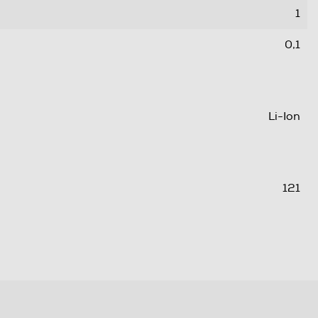
1
0,1
Li-Ion
121
14
86