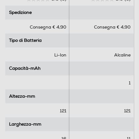
0
0
.
.
Spedizione
Spedizione
0
0
s
s
Consegna € 4,90
Consegna € 4,90
u
u
5
5
Tipo di Batteria
Tipo di Batteria
s
s
t
t
e
e
Li-Ion
Alcaline
l
l
l
l
Capacità-mAh
Capacità-mAh
e
e
.
.
1
Altezza-mm
Altezza-mm
121
121
Larghezza-mm
Larghezza-mm
16
11