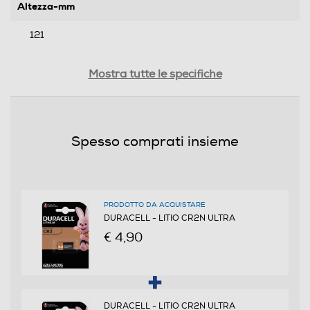
Altezza-mm
121
Larghezza-mm
Mostra tutte le specifiche
16
Profondità-mm
Spesso comprati insieme
86
Informazioni sulla sicurezza del prodotto
PRODOTTO DA ACQUISTARE
Clicca qui
DURACELL - LITIO CR2N ULTRA
€ 4,90
DURACELL - LITIO CR2N ULTRA