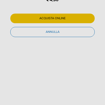
ACQUISTA ONLINE
ANNULLA
1
/
1
DURACELL - LITIO CR2N ULTRA
(0)
Dettagli Prodotto
Confronta
€ 4,90