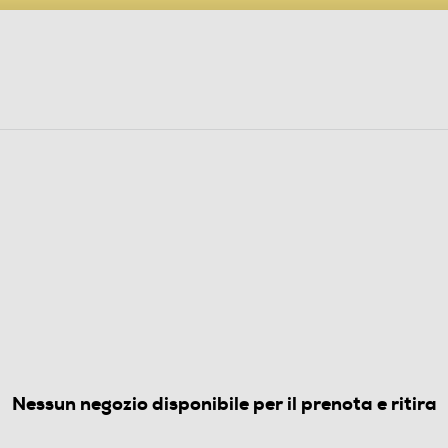
PARTECIPA AL CONCORSO ANNIVERSARIO
ine
 Audio
Elettrodomestici
Foto, Video, Droni
4.9
(104)
Nessun negozio disponibile per il prenota e ritira