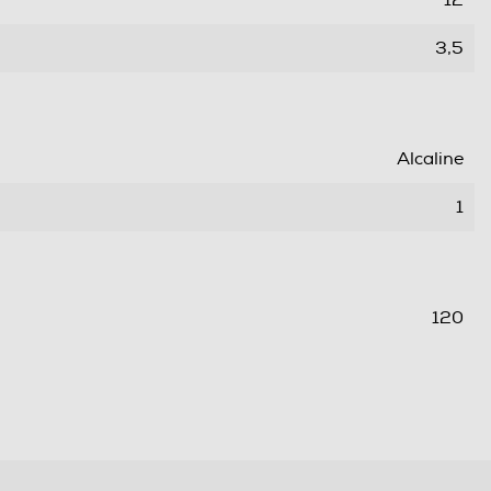
3,5
Alcaline
1
120
17
171