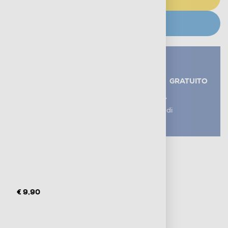
CERCA NEGOZIO
Servizi aggiuntivi alla consegna*
RITIRO USATO RAEE
GRATUITO
AGGIUNGI UN SERVIZIO
*I servizi sono esclusi dal costo di
consegna
Metodi di pagamento e finanziamenti
Informazioni sulla consegna
Diritto di recesso
€ 9,90