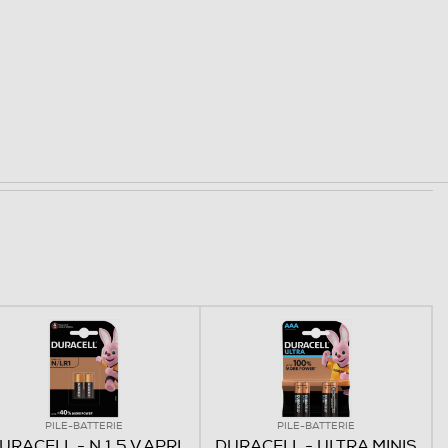
PILE-BATTERIE
PILE-BATTERIE
URACELL - N 1,5 V APRI
DURACELL - ULTRA MINIS