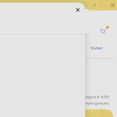
0
Ciao
Mobilità Elettrica
Lifestyle
Outlet
€ 9,90
IVA e contributo RAEE inclusi
Acquisto online
con consegna € 4,90
Ritiro in negozio
in 30 minuti e sempre gratuito
AGGIUNGI AL CARRELLO